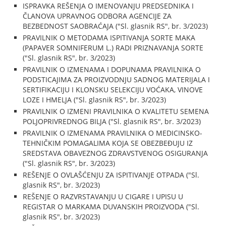
ISPRAVKA REŠENJA O IMENOVANJU PREDSEDNIKA I
ČLANOVA UPRAVNOG ODBORA AGENCIJE ZA
BEZBEDNOST SAOBRAĆAJA ("Sl. glasnik RS", br. 3/2023)
PRAVILNIK O METODAMA ISPITIVANJA SORTE MAKA
(PAPAVER SOMNIFERUM L.) RADI PRIZNAVANJA SORTE
("Sl. glasnik RS", br. 3/2023)
PRAVILNIK O IZMENAMA I DOPUNAMA PRAVILNIKA O
PODSTICAJIMA ZA PROIZVODNJU SADNOG MATERIJALA I
SERTIFIKACIJU I KLONSKU SELEKCIJU VOĆAKA, VINOVE
LOZE I HMELJA ("Sl. glasnik RS", br. 3/2023)
PRAVILNIK O IZMENI PRAVILNIKA O KVALITETU SEMENA
POLJOPRIVREDNOG BILJA ("Sl. glasnik RS", br. 3/2023)
PRAVILNIK O IZMENAMA PRAVILNIKA O MEDICINSKO-
TEHNIČKIM POMAGALIMA KOJA SE OBEZBEĐUJU IZ
SREDSTAVA OBAVEZNOG ZDRAVSTVENOG OSIGURANJA
("Sl. glasnik RS", br. 3/2023)
REŠENJE O OVLAŠĆENJU ZA ISPITIVANJE OTPADA ("Sl.
glasnik RS", br. 3/2023)
REŠENJE O RAZVRSTAVANJU U CIGARE I UPISU U
REGISTAR O MARKAMA DUVANSKIH PROIZVODA ("Sl.
glasnik RS", br. 3/2023)