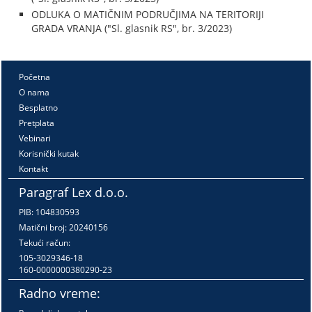
ODLUKA O MATIČNIM PODRUČJIMA NA TERITORIJI
GRADA VRANJA ("Sl. glasnik RS", br. 3/2023)
Početna
O nama
Besplatno
Pretplata
Vebinari
Korisnički kutak
Kontakt
Paragraf Lex d.o.o.
PIB: 104830593
Matični broj: 20240156
Tekući račun:
105-3029346-18
160-0000000380290-23
Radno vreme: