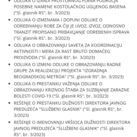
ODLUKA O IZRADI PROSTORNOG PLANA PODRUČJA
POSEBNE NAMENE KOSTOLAČKOG UGLJENOG BASENA
("Sl. glasnik RS", br. 3/2023)
ODLUKA O IZMENAMA I DOPUNI ODLUKE O
ODREĐIVANJU ROBE ZA ČIJI JE UVOZ, IZVOZ, ODNOSNO
TRANZIT PROPISANO PRIBAVLJANJE ODREĐENIH ISPRAVA
("Sl. glasnik RS", br. 3/2023)
ODLUKA O OBRAZOVANJU SAVETA ZA KOORDINACIJU
AKTIVNOSTI I MERA ZA RAST BRUTO DOMAĆEG
PROIZVODA ("Sl. glasnik RS", br. 3/2023)
ODLUKA O IZMENI ODLUKE O OBRAZOVANJU RADNE
GRUPE ZA REALIZACIJU PROJEKTA "IZGRADNJA
BEOGRADSKOG METROA" ("Sl. glasnik RS", br. 3/2023)
ODLUKA O PRESTANKU VAŽENJA ODLUKE O
OBRAZOVANJU KRIZNOG ŠTABA ZA SUZBIJANJE ZARAZNE
BOLESTI COVID-19 ("Sl. glasnik RS", br. 3/2023)
REŠENJE O PRESTANKU DUŽNOSTI DIREKTORA JAVNOG
PREDUZEĆA "SLUŽBENI GLASNIK" ("Sl. glasnik RS", br.
3/2023)
REŠENJE O IMENOVANJU VRŠIOCA DUŽNOSTI DIREKTORA
JAVNOG PREDUZEĆA "SLUŽBENI GLASNIK" ("Sl. glasnik
RS", br. 3/2023)