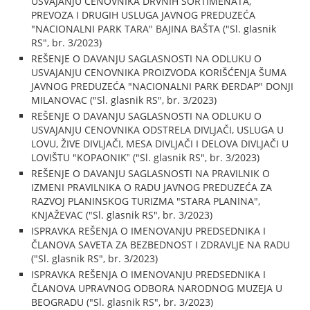
USVAJANJU CENOVNIKA DRVNIH SORTIMENATA,
PREVOZA I DRUGIH USLUGA JAVNOG PREDUZEĆA
"NACIONALNI PARK TARA" BAJINA BAŠTA ("Sl. glasnik
RS", br. 3/2023)
REŠENJE O DAVANJU SAGLASNOSTI NA ODLUKU O
USVAJANJU CENOVNIKA PROIZVODA KORIŠĆENJA ŠUMA
JAVNOG PREDUZEĆA "NACIONALNI PARK ĐERDAP" DONJI
MILANOVAC ("Sl. glasnik RS", br. 3/2023)
REŠENJE O DAVANJU SAGLASNOSTI NA ODLUKU O
USVAJANJU CENOVNIKA ODSTRELA DIVLJAČI, USLUGA U
LOVU, ŽIVE DIVLJAČI, MESA DIVLJAČI I DELOVA DIVLJAČI U
LOVIŠTU "KOPAONIKˮ ("Sl. glasnik RS", br. 3/2023)
REŠENJE O DAVANJU SAGLASNOSTI NA PRAVILNIK O
IZMENI PRAVILNIKA O RADU JAVNOG PREDUZEĆA ZA
RAZVOJ PLANINSKOG TURIZMA "STARA PLANINA",
KNJAŽEVAC ("Sl. glasnik RS", br. 3/2023)
ISPRAVKA REŠENJA O IMENOVANJU PREDSEDNIKA I
ČLANOVA SAVETA ZA BEZBEDNOST I ZDRAVLJE NA RADU
("Sl. glasnik RS", br. 3/2023)
ISPRAVKA REŠENJA O IMENOVANJU PREDSEDNIKA I
ČLANOVA UPRAVNOG ODBORA NARODNOG MUZEJA U
BEOGRADU ("Sl. glasnik RS", br. 3/2023)