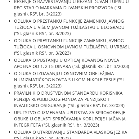
REŠENJE O RAZVRSTAVANJU U REZANI DUVAN I UPISU U
REGISTAR O MARKAMA DUVANSKIH PROIZVODA ("Sl.
glasnik RS", br. 3/2023)
ODLUKA O PRESTANKU FUNKCIJE ZAMENIKU JAVNOG
TUŽIOCA U VIŠEM JAVNOM TUŽILAŠTVU U BEOGRADU
("Sl. glasnik RS", br. 3/2023)
ODLUKA O PRESTANKU FUNKCIJE ZAMENIKU JAVNOG
TUŽIOCA U OSNOVNOM JAVNOM TUŽILAŠTVU U VRBASU
("Sl. glasnik RS", br. 3/2023)
ODLUKA O PUŠTANJU U OPTICAJ KOVANOG NOVCA
APOENA OD 1, 2 I 5 DINARA ("Sl. glasnik RS", br. 3/2023)
ODLUKA O IZDAVANJU I OSNOVNIM OBELEŽJIMA
NUMIZMATIČKOG NOVCA S LIKOM NIKOLE TESLE ("Sl.
glasnik RS", br. 3/2023)
PRAVILNIK O DRUŠTVENOM STANDARDU KORISNIKA
PENZIJA REPUBLIČKOG FONDA ZA PENZIJSKO I
INVALIDSKO OSIGURANJE ("Sl. glasnik RS", br. 3/2023)
UPUTSTVO O IZMENAMA UPUTSTVA ZA SPROVOĐENJE
OBUKE U OBLASTI SPREČAVANJA KORUPCIJE I JAČANJA
INTEGRITETA ("Sl. glasnik RS", br. 3/2023)
ODLUKA O UTVRĐIVANJU STANDARDA VLAŠKOG JEZIKA
("Sl. glasnik RS", br. 3/2023)