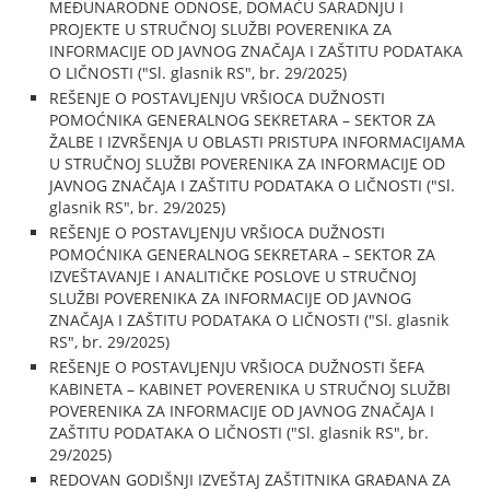
MEĐUNARODNE ODNOSE, DOMAĆU SARADNJU I
PROJEKTE U STRUČNOJ SLUŽBI POVERENIKA ZA
INFORMACIJE OD JAVNOG ZNAČAJA I ZAŠTITU PODATAKA
O LIČNOSTI ("Sl. glasnik RS", br. 29/2025)
REŠENJE O POSTAVLJENJU VRŠIOCA DUŽNOSTI
POMOĆNIKA GENERALNOG SEKRETARA – SEKTOR ZA
ŽALBE I IZVRŠENJA U OBLASTI PRISTUPA INFORMACIJAMA
U STRUČNOJ SLUŽBI POVERENIKA ZA INFORMACIJE OD
JAVNOG ZNAČAJA I ZAŠTITU PODATAKA O LIČNOSTI ("Sl.
glasnik RS", br. 29/2025)
REŠENJE O POSTAVLJENJU VRŠIOCA DUŽNOSTI
POMOĆNIKA GENERALNOG SEKRETARA – SEKTOR ZA
IZVEŠTAVANJE I ANALITIČKE POSLOVE U STRUČNOJ
SLUŽBI POVERENIKA ZA INFORMACIJE OD JAVNOG
ZNAČAJA I ZAŠTITU PODATAKA O LIČNOSTI ("Sl. glasnik
RS", br. 29/2025)
REŠENJE O POSTAVLJENJU VRŠIOCA DUŽNOSTI ŠEFA
KABINETA – KABINET POVERENIKA U STRUČNOJ SLUŽBI
POVERENIKA ZA INFORMACIJE OD JAVNOG ZNAČAJA I
ZAŠTITU PODATAKA O LIČNOSTI ("Sl. glasnik RS", br.
29/2025)
REDOVAN GODIŠNJI IZVEŠTAJ ZAŠTITNIKA GRAĐANA ZA