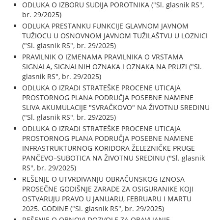
ODLUKA O IZBORU SUDIJA POROTNIKA ("Sl. glasnik RS",
br. 29/2025)
ODLUKA PRESTANKU FUNKCIJE GLAVNOM JAVNOM
TUŽIOCU U OSNOVNOM JAVNOM TUŽILAŠTVU U LOZNICI
("Sl. glasnik RS", br. 29/2025)
PRAVILNIK O IZMENAMA PRAVILNIKA O VRSTAMA
SIGNALA, SIGNALNIH OZNAKA I OZNAKA NA PRUZI ("Sl.
glasnik RS", br. 29/2025)
ODLUKA O IZRADI STRATEŠKE PROCENE UTICAJA
PROSTORNOG PLANA PODRUČJA POSEBNE NAMENE
SLIVA AKUMULACIJE "SVRAČKOVO" NA ŽIVOTNU SREDINU
("Sl. glasnik RS", br. 29/2025)
ODLUKA O IZRADI STRATEŠKE PROCENE UTICAJA
PROSTORNOG PLANA PODRUČJA POSEBNE NAMENE
INFRASTRUKTURNOG KORIDORA ŽELEZNIČKE PRUGE
PANČEVO–SUBOTICA NA ŽIVOTNU SREDINU ("Sl. glasnik
RS", br. 29/2025)
REŠENJE O UTVRĐIVANJU OBRAČUNSKOG IZNOSA
PROSEČNE GODIŠNJE ZARADE ZA OSIGURANIKE KOJI
OSTVARUJU PRAVO U JANUARU, FEBRUARU I MARTU
2025. GODINE ("Sl. glasnik RS", br. 29/2025)
REŠENJE O OBNOVI DOZVOLE ZA OBAVLJANJE