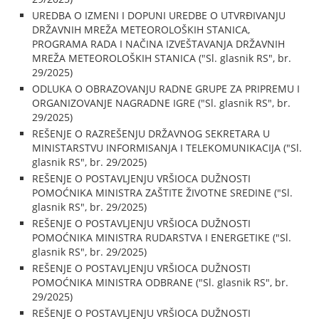
UREDBA O IZMENI I DOPUNI UREDBE O UTVRĐIVANJU
DRŽAVNIH MREŽA METEOROLOŠKIH STANICA,
PROGRAMA RADA I NAČINA IZVEŠTAVANJA DRŽAVNIH
MREŽA METEOROLOŠKIH STANICA ("Sl. glasnik RS", br.
29/2025)
ODLUKA O OBRAZOVANJU RADNE GRUPE ZA PRIPREMU I
ORGANIZOVANJE NAGRADNE IGRE ("Sl. glasnik RS", br.
29/2025)
REŠENJE O RAZREŠENJU DRŽAVNOG SEKRETARA U
MINISTARSTVU INFORMISANJA I TELEKOMUNIKACIJA ("Sl.
glasnik RS", br. 29/2025)
REŠENJE O POSTAVLJENJU VRŠIOCA DUŽNOSTI
POMOĆNIKA MINISTRA ZAŠTITE ŽIVOTNE SREDINE ("Sl.
glasnik RS", br. 29/2025)
REŠENJE O POSTAVLJENJU VRŠIOCA DUŽNOSTI
POMOĆNIKA MINISTRA RUDARSTVA I ENERGETIKE ("Sl.
glasnik RS", br. 29/2025)
REŠENJE O POSTAVLJENJU VRŠIOCA DUŽNOSTI
POMOĆNIKA MINISTRA ODBRANE ("Sl. glasnik RS", br.
29/2025)
REŠENJE O POSTAVLJENJU VRŠIOCA DUŽNOSTI