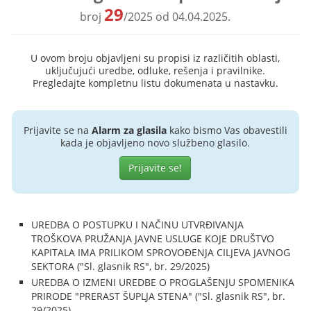
29
broj
/2025 od 04.04.2025.
U ovom broju objavljeni su propisi iz različitih oblasti,
uključujući uredbe, odluke, rešenja i pravilnike.
Pregledajte kompletnu listu dokumenata u nastavku.
Prijavite se na
Alarm za glasila
kako bismo Vas obavestili
kada je objavljeno novo službeno glasilo.
Prijavite se!
UREDBA O POSTUPKU I NAČINU UTVRĐIVANJA
TROŠKOVA PRUŽANJA JAVNE USLUGE KOJE DRUŠTVO
KAPITALA IMA PRILIKOM SPROVOĐENJA CILJEVA JAVNOG
SEKTORA ("Sl. glasnik RS", br. 29/2025)
UREDBA O IZMENI UREDBE O PROGLAŠENJU SPOMENIKA
PRIRODE "PRERAST ŠUPLJA STENA" ("Sl. glasnik RS", br.
29/2025)