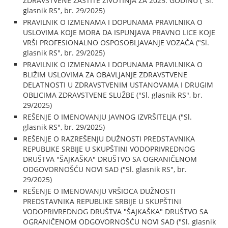
ZDRAVSTVENE ZAŠTITE ŽIVOTINJA ZA 2025. GODINU ("Sl.
glasnik RS", br. 29/2025)
PRAVILNIK O IZMENAMA I DOPUNAMA PRAVILNIKA O
USLOVIMA KOJE MORA DA ISPUNJAVA PRAVNO LICE KOJE
VRŠI PROFESIONALNO OSPOSOBLJAVANJE VOZAČA ("Sl.
glasnik RS", br. 29/2025)
PRAVILNIK O IZMENAMA I DOPUNAMA PRAVILNIKA O
BLIŽIM USLOVIMA ZA OBAVLJANJE ZDRAVSTVENE
DELATNOSTI U ZDRAVSTVENIM USTANOVAMA I DRUGIM
OBLICIMA ZDRAVSTVENE SLUŽBE ("Sl. glasnik RS", br.
29/2025)
REŠENJE O IMENOVANJU JAVNOG IZVRŠITELJA ("Sl.
glasnik RS", br. 29/2025)
REŠENJE O RAZREŠENJU DUŽNOSTI PREDSTAVNIKA
REPUBLIKE SRBIJE U SKUPŠTINI VODOPRIVREDNOG
DRUŠTVA "ŠAJKAŠKA" DRUŠTVO SA OGRANIČENOM
ODGOVORNOŠĆU NOVI SAD ("Sl. glasnik RS", br.
29/2025)
REŠENJE O IMENOVANJU VRŠIOCA DUŽNOSTI
PREDSTAVNIKA REPUBLIKE SRBIJE U SKUPŠTINI
VODOPRIVREDNOG DRUŠTVA "ŠAJKAŠKA" DRUŠTVO SA
OGRANIČENOM ODGOVORNOŠĆU NOVI SAD ("Sl. glasnik