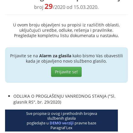
29
broj
/2020 od 15.03.2020.
U ovom broju objavljeni su propisi iz različitih oblasti,
uključujući uredbe, odluke, rešenja i pravilnike.
Pregledajte kompletnu listu dokumenata u nastavku.
Prijavite se na
Alarm za glasila
kako bismo Vas obavestili
kada je objavljeno novo službeno glasilo.
Prijavite se!
ODLUKA O PROGLAŠENJU VANREDNOG STANJA ("Sl.
glasnik RS", br. 29/2020)
Sve propise iz ovog i prethodnih brojeva
službenih glasila
pogledajte u
DEMO verziji
pravne baze
Paragraf Lex