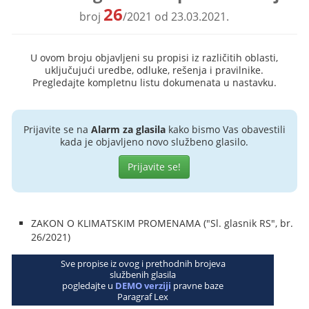
26
broj
/2021 od 23.03.2021.
U ovom broju objavljeni su propisi iz različitih oblasti,
uključujući uredbe, odluke, rešenja i pravilnike.
Pregledajte kompletnu listu dokumenata u nastavku.
Prijavite se na
Alarm za glasila
kako bismo Vas obavestili
kada je objavljeno novo službeno glasilo.
Prijavite se!
ZAKON O KLIMATSKIM PROMENAMA ("Sl. glasnik RS", br.
26/2021)
Sve propise iz ovog i prethodnih brojeva
službenih glasila
pogledajte u
DEMO verziji
pravne baze
Paragraf Lex