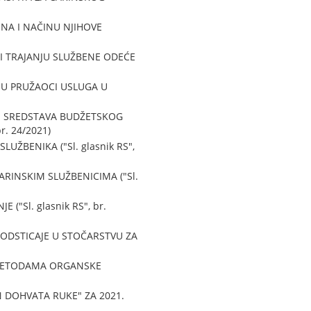
NA I NAČINU NJIHOVE
I TRAJANJU SLUŽBENE ODEĆE
JU PRUŽAOCI USLUGA U
JE SREDSTAVA BUDŽETSKOG
r. 24/2021)
ŽBENIKA ("Sl. glasnik RS",
RINSKIM SLUŽBENICIMA ("Sl.
"Sl. glasnik RS", br.
PODSTICAJE U STOČARSTVU ZA
I METODAMA ORGANSKE
 DOHVATA RUKE" ZA 2021.