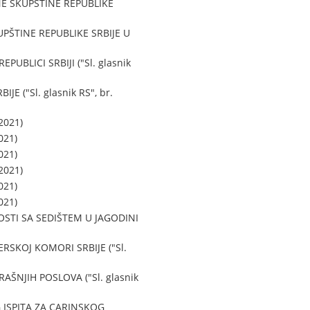
 SKUPŠTINE REPUBLIKE
ŠTINE REPUBLIKE SRBIJE U
BLICI SRBIJI ("Sl. glasnik
 ("Sl. glasnik RS", br.
2021)
021)
021)
2021)
021)
021)
TI SA SEDIŠTEM U JAGODINI
SKOJ KOMORI SRBIJE ("Sl.
NJIH POSLOVA ("Sl. glasnik
ISPITA ZA CARINSKOG