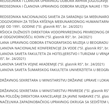
EDSEDNIKA I ČLANOVA UPRAVNOG ODBORA ARHIVA JUGOSLAVIJE ("Sl.
REDSEDNIKA I ČLANOVA UPRAVNOG ODBORA MUZEJA NAUKE I TEHNI
PREDSEDNIKA NACIONALNOG SAVETA ZA SARADNJU SA MEĐUNAR
A ODGOVORNIH ZA TEŠKA KRŠENJA MEĐUNARODNOG HUMANITARN
JE OD 1991. GODINE ("Sl. glasnik RS", br. 24/2021)
VRŠIOCA DUŽNOSTI DIREKTORA VODOPRIVREDNOG PRIVREDNOG D
DGOVORNOŠĆU, KOVIN ("Sl. glasnik RS", br. 24/2021)
LANA UPRAVNOG ODBORA ETNOGRAFSKOG MUZEJA U BEOGRADU ("Sl. 
ANOVA NACIONALNE KONFERENCIJE ZA VODE ("Sl. glasnik RS", br.
LANOVA SAVETA FAKULTETA ZA HOTELIJERSTVO I TURIZAM U VRNJA
S", br. 24/2021)
NOVA SAVETA VOJNE AKADEMIJE ("Sl. glasnik RS", br. 24/2021)
LANOVA SAVETA ŠUMARSKOG FAKULTETA UNIVERZITETA U BEOGRADU (
 DRŽAVNOG SEKRETARA U MINISTARSTVU DRŽAVNE UPRAVE I LOKALN
DRŽAVNOG SEKRETARA U MINISTARSTVU PRIVREDE ("Sl. glasnik RS",
A POLOŽAJ DIREKTORA KANCELARIJE ZA JAVNE NABAVKE ("Sl. glasni
 NAČELNIKA ZAPADNOBAČKOG UPRAVNOG OKRUGA SA SEDIŠTEM U SO