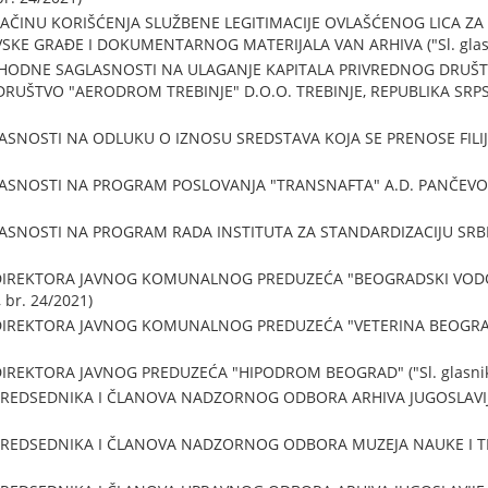
NAČINU KORIŠĆENJA SLUŽBENE LEGITIMACIJE OVLAŠĆENOG LICA Z
SKE GRAĐE I DOKUMENTARNOG MATERIJALA VAN ARHIVA ("Sl. glasni
THODNE SAGLASNOSTI NA ULAGANJE KAPITALA PRIVREDNOG DRUŠT
RUŠTVO "AERODROM TREBINJE" D.O.O. TREBINJE, REPUBLIKA SRPSKA 
SNOSTI NA ODLUKU O IZNOSU SREDSTAVA KOJA SE PRENOSE FILIJAL
ASNOSTI NA PROGRAM POSLOVANJA "TRANSNAFTA" A.D. PANČEVO Z
SNOSTI NA PROGRAM RADA INSTITUTA ZA STANDARDIZACIJU SRBIJE
DIREKTORA JAVNOG KOMUNALNOG PREDUZEĆA "BEOGRADSKI VODOV
 br. 24/2021)
IREKTORA JAVNOG KOMUNALNOG PREDUZEĆA "VETERINA BEOGRAD" ("
REKTORA JAVNOG PREDUZEĆA "HIPODROM BEOGRAD" ("Sl. glasnik R
EDSEDNIKA I ČLANOVA NADZORNOG ODBORA ARHIVA JUGOSLAVIJE ("
REDSEDNIKA I ČLANOVA NADZORNOG ODBORA MUZEJA NAUKE I TEH