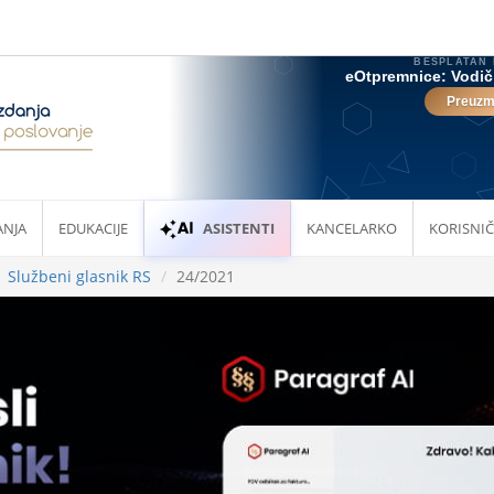
ANJA
EDUKACIJE
ASISTENTI
KANCELARKO
KORISNIČ
Službeni glasnik RS
24/2021