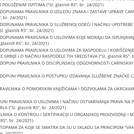
 POLOŽENIM ISPITIMA ("Sl. glasnik RS", br. 24/2021)
 DOPUNAMA PRAVILNIKA O IZGLEDU ZNAKA I ZASTAVE UPRAVE CARI
, br. 24/2021)
 DOPUNAMA PRAVILNIKA O SLUŽBENOJ ODEĆI I NAČINU UPOTREBE 
. glasnik RS", br. 24/2021)
 DOPUNAMA PRAVILNIKA O USLOVIMA KOJE MORAJU DA ISPUNJAVA
lasnik RS", br. 24/2021)
 DOPUNAMA PRAVILNIKA O USLOVIMA ZA RASPODELU I KORIŠĆEN
SRBIJE I O NAČINU RASPODELE TIH SREDSTAVA ("Sl. glasnik RS", b
DOPUNI PRAVILNIKA O DISCIPLINSKOJ ODGOVORNOSTI CARINSKIH SLU
 DOPUNI PRAVILNIKA O POSTUPKU IZDAVANJA SLUŽBENE ZNAČKE CA
AVILNIKA O POMORSKIM KNJIŽICAMA I DOZVOLAMA ZA UKRCAVANJE (
OPUNI PRAVILNIKA O USLOVIMA I NAČINU OSTVARIVANJA PRAVA NA 
 ("Sl. glasnik RS", br. 24/2021)
VILNIKA O KONTROLI I SERTIFIKACIJI U ORGANSKOJ PROIZVODNJI 
RS", br. 24/2021)
TOPAMA ZA KOJE SE SMATRA DA SU U SKLADU SA PRINCIPOM "VAN
br. 24/2021)