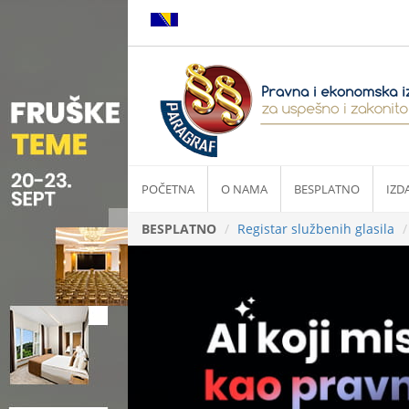
POČETNA
O NAMA
BESPLATNO
IZD
BESPLATNO
Registar službenih glasila