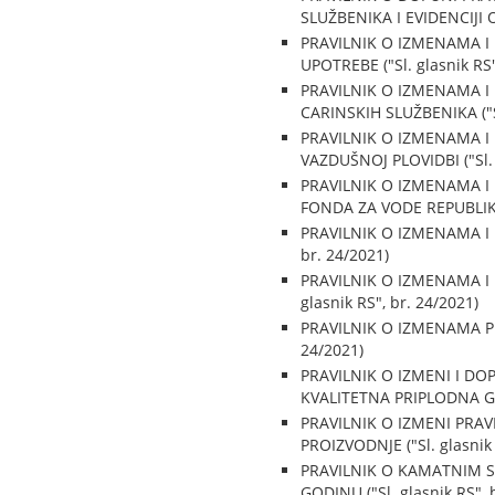
SLUŽBENIKA I EVIDENCIJI O
PRAVILNIK O IZMENAMA I
UPOTREBE ("Sl. glasnik RS"
PRAVILNIK O IZMENAMA I
CARINSKIH SLUŽBENIKA ("Sl
PRAVILNIK O IZMENAMA I
VAZDUŠNOJ PLOVIDBI ("Sl. g
PRAVILNIK O IZMENAMA I
FONDA ZA VODE REPUBLIKE 
PRAVILNIK O IZMENAMA I 
br. 24/2021)
PRAVILNIK O IZMENAMA I
glasnik RS", br. 24/2021)
PRAVILNIK O IZMENAMA PR
24/2021)
PRAVILNIK O IZMENI I D
KVALITETNA PRIPLODNA GRLA
PRAVILNIK O IZMENI PRA
PROIZVODNJE ("Sl. glasnik 
PRAVILNIK O KAMATNIM S
GODINU ("Sl. glasnik RS", 