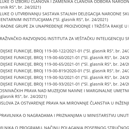
UKE O IZBORU ČLANOVA I ZAMENIKA ČLANOVA ODBORA NARODNE
asnik RS", br. 24/2021)
KE O UTVRĐIVANJU SASTAVA STALNIH DELEGACIJA NARODNE SKUP
RNIM INSTITUCIJAMA ("Sl. glasnik RS", br. 24/2021)
DNE GRUPE ZA UNAPREĐENJE PROIZVODNJE I TRŽIŠTA RAKIJE U REPU
AŽIVAČKO-RAZVOJNOG INSTITUTA ZA VEŠTAČKU INTELIGENCIJU SRBIJE
SKE FUNKCIJE, BROJ 119-00-122/2021-01 ("Sl. glasnik RS", br. 24/
SKE FUNKCIJE, BROJ 119-00-60/2021-01 ("Sl. glasnik RS", br. 24/2
SKE FUNKCIJE, BROJ 119-00-65/2021-01 ("Sl. glasnik RS", br. 24/2
SKE FUNKCIJE, BROJ 119-00-819/2020-01 ("Sl. glasnik RS", br. 24/
SKE FUNKCIJE, BROJ 119-00-92/2021-01 ("Sl. glasnik RS", br. 24/2
SKE FUNKCIJE, BROJ 119-00-93/2021-01 ("Sl. glasnik RS", br. 24/2
OSNIVAČKIH PRAVA NAD MUZEJOM NAIVNE I MARGINALNE UMETNOS
lasnik RS", br. 24/2021)
SLOVA ZA OSTVARENJE PRAVA NA MIROVANJE ČLANSTVA U INŽENJER
RAVILNIKA O NAGRADAMA I PRIZNANJIMA U MINISTARSTVU UNUTRAŠ
AVILNIKA O PROGRAMU, NAČINU POLAGANJA POSEBNOG STRUČNOG 