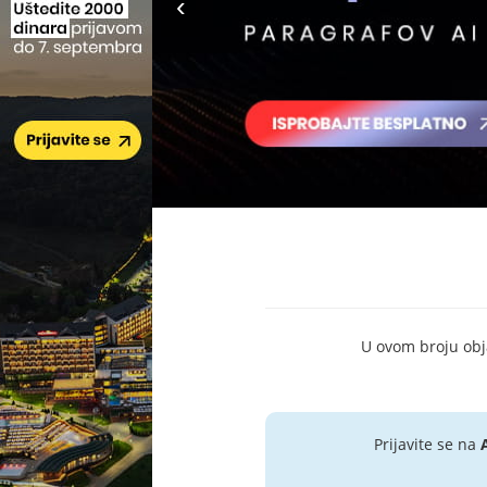
U ovom broju objav
Prijavite se na