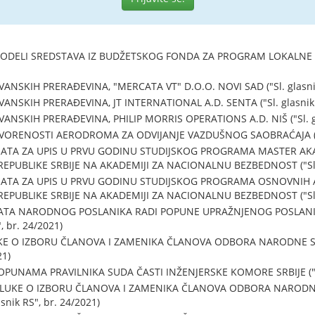
ODELI SREDSTAVA IZ BUDŽETSKOG FONDA ZA PROGRAM LOKALNE SA
SKIH PRERAĐEVINA, "MERCATA VT" D.O.O. NOVI SAD ("Sl. glasnik 
SKIH PRERAĐEVINA, JT INTERNATIONAL A.D. SENTA ("Sl. glasnik R
SKIH PRERAĐEVINA, PHILIP MORRIS OPERATIONS A.D. NIŠ ("Sl. gla
RENOSTI AERODROMA ZA ODVIJANJE VAZDUŠNOG SAOBRAĆAJA ("Sl. 
TA ZA UPIS U PRVU GODINU STUDIJSKOG PROGRAMA MASTER AKAD
EPUBLIKE SRBIJE NA AKADEMIJI ZA NACIONALNU BEZBEDNOST ("Sl. g
ATA ZA UPIS U PRVU GODINU STUDIJSKOG PROGRAMA OSNOVNIH A
EPUBLIKE SRBIJE NA AKADEMIJI ZA NACIONALNU BEZBEDNOST ("Sl. g
ATA NARODNOG POSLANIKA RADI POPUNE UPRAŽNJENOG POSLAN
, br. 24/2021)
E O IZBORU ČLANOVA I ZAMENIKA ČLANOVA ODBORA NARODNE SK
21)
UNAMA PRAVILNIKA SUDA ČASTI INŽENJERSKE KOMORE SRBIJE ("Sl. 
UKE O IZBORU ČLANOVA I ZAMENIKA ČLANOVA ODBORA NARODNE
asnik RS", br. 24/2021)