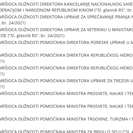
 VRŠIOCA DUŽNOSTI DIREKTORA KANCELARIJE NACIONALNOG SAVE
RACIJOM I NARODNOM REPUBLIKOM KINOM ("Sl. glasnik RS", br. 
 VRŠIOCA DUŽNOSTI DIREKTORA UPRAVE ZA SPREČAVANJE PRANJA
, br. 24/2021)
 VRŠIOCA DUŽNOSTI DIREKTORA UPRAVE ZA VETERINU U MINISTAR
("Sl. glasnik RS", br. 24/2021)
 VRŠIOCA DUŽNOSTI POMOĆNIKA DIREKTORA PORESKE UPRAVE U MIN
U VRŠIOCA DUŽNOSTI POMOĆNIKA DIREKTORA REPUBLIČKOG HID
21)
U VRŠIOCA DUŽNOSTI POMOĆNIKA DIREKTORA REPUBLIČKOG HID
21)
 VRŠIOCA DUŽNOSTI POMOĆNIKA DIREKTORA UPRAVE ZA TREZOR U
21)
 VRŠIOCA DUŽNOSTI POMOĆNIKA MINISTRA PROSVETE, NAUKE I TE
 VRŠIOCA DUŽNOSTI POMOĆNIKA MINISTRA PROSVETE, NAUKE I TE
 VRŠIOCA DUŽNOSTI POMOĆNIKA MINISTRA TRGOVINE, TURIZMA I T
VRŠIOCA DUŽNOSTI POMOĆNIKA MINISTRA ZA BRIGU O SELU ("Sl. gla