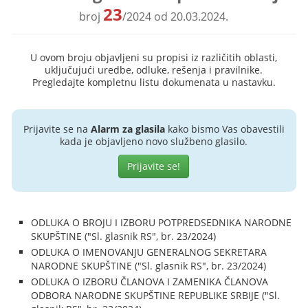
23
broj
/2024 od 20.03.2024.
U ovom broju objavljeni su propisi iz različitih oblasti,
uključujući uredbe, odluke, rešenja i pravilnike.
Pregledajte kompletnu listu dokumenata u nastavku.
Prijavite se na
Alarm za glasila
kako bismo Vas obavestili
kada je objavljeno novo službeno glasilo.
Prijavite se!
ODLUKA O BROJU I IZBORU POTPREDSEDNIKA NARODNE
SKUPŠTINE ("Sl. glasnik RS", br. 23/2024)
ODLUKA O IMENOVANJU GENERALNOG SEKRETARA
NARODNE SKUPŠTINE ("Sl. glasnik RS", br. 23/2024)
ODLUKA O IZBORU ČLANOVA I ZAMENIKA ČLANOVA
ODBORA NARODNE SKUPŠTINE REPUBLIKE SRBIJE ("Sl.