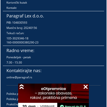
Korisnički kutak
Kontakt
Paragraf Lex d.o.o.
PIB: 104830593
Matični broj: 20240156
Tekući račun:
105-3029346-18
160-0000000380290-23
Radno vreme:
Ponedeljak - petak
7:30 - 15:30
Kontaktirajte nas:
online@paragraf.rs
Politika privatnosti
Politika pružanja usluga
Praktična pravila pružanja usluga