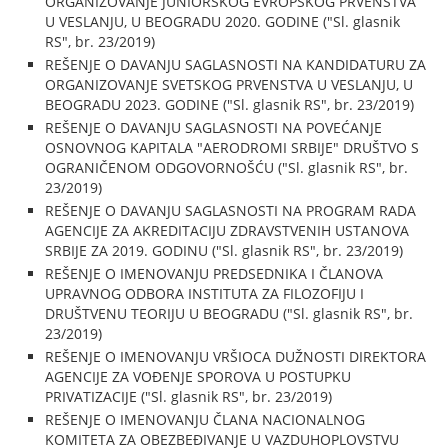
ORGANIZOVANJE JUNIORSKOG EVROPSKOG PRVENSTVA
U VESLANJU, U BEOGRADU 2020. GODINE ("Sl. glasnik
RS", br. 23/2019)
REŠENJE O DAVANJU SAGLASNOSTI NA KANDIDATURU ZA
ORGANIZOVANJE SVETSKOG PRVENSTVA U VESLANJU, U
BEOGRADU 2023. GODINE ("Sl. glasnik RS", br. 23/2019)
REŠENJE O DAVANJU SAGLASNOSTI NA POVEĆANJE
OSNOVNOG KAPITALA "AERODROMI SRBIJE" DRUŠTVO S
OGRANIČENOM ODGOVORNOŠĆU ("Sl. glasnik RS", br.
23/2019)
REŠENJE O DAVANJU SAGLASNOSTI NA PROGRAM RADA
AGENCIJE ZA AKREDITACIJU ZDRAVSTVENIH USTANOVA
SRBIJE ZA 2019. GODINU ("Sl. glasnik RS", br. 23/2019)
REŠENJE O IMENOVANJU PREDSEDNIKA I ČLANOVA
UPRAVNOG ODBORA INSTITUTA ZA FILOZOFIJU I
DRUŠTVENU TEORIJU U BEOGRADU ("Sl. glasnik RS", br.
23/2019)
REŠENJE O IMENOVANJU VRŠIOCA DUŽNOSTI DIREKTORA
AGENCIJE ZA VOĐENJE SPOROVA U POSTUPKU
PRIVATIZACIJE ("Sl. glasnik RS", br. 23/2019)
REŠENJE O IMENOVANJU ČLANA NACIONALNOG
KOMITETA ZA OBEZBEĐIVANJE U VAZDUHOPLOVSTVU