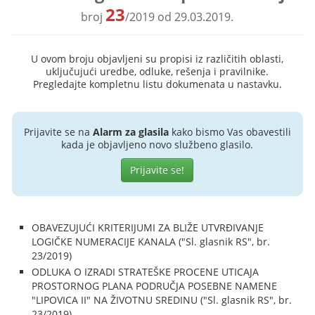
23
broj
/2019 od 29.03.2019.
U ovom broju objavljeni su propisi iz različitih oblasti,
uključujući uredbe, odluke, rešenja i pravilnike.
Pregledajte kompletnu listu dokumenata u nastavku.
Prijavite se na
Alarm za glasila
kako bismo Vas obavestili
kada je objavljeno novo službeno glasilo.
Prijavite se!
OBAVEZUJUĆI KRITERIJUMI ZA BLIŽE UTVRĐIVANJE
LOGIČKE NUMERACIJE KANALA ("Sl. glasnik RS", br.
23/2019)
ODLUKA O IZRADI STRATEŠKE PROCENE UTICAJA
PROSTORNOG PLANA PODRUČJA POSEBNE NAMENE
"LIPOVICA II" NA ŽIVOTNU SREDINU ("Sl. glasnik RS", br.
23/2019)