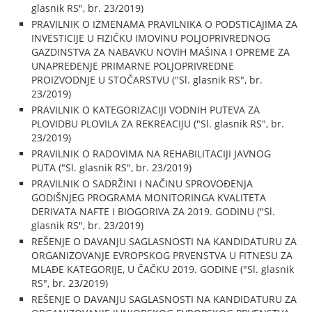
glasnik RS", br. 23/2019)
PRAVILNIK O IZMENAMA PRAVILNIKA O PODSTICAJIMA ZA
INVESTICIJE U FIZIČKU IMOVINU POLJOPRIVREDNOG
GAZDINSTVA ZA NABAVKU NOVIH MAŠINA I OPREME ZA
UNAPREĐENJE PRIMARNE POLJOPRIVREDNE
PROIZVODNJE U STOČARSTVU ("Sl. glasnik RS", br.
23/2019)
PRAVILNIK O KATEGORIZACIJI VODNIH PUTEVA ZA
PLOVIDBU PLOVILA ZA REKREACIJU ("Sl. glasnik RS", br.
23/2019)
PRAVILNIK O RADOVIMA NA REHABILITACIJI JAVNOG
PUTA ("Sl. glasnik RS", br. 23/2019)
PRAVILNIK O SADRŽINI I NAČINU SPROVOĐENJA
GODIŠNJEG PROGRAMA MONITORINGA KVALITETA
DERIVATA NAFTE I BIOGORIVA ZA 2019. GODINU ("Sl.
glasnik RS", br. 23/2019)
REŠENJE O DAVANJU SAGLASNOSTI NA KANDIDATURU ZA
ORGANIZOVANJE EVROPSKOG PRVENSTVA U FITNESU ZA
MLAĐE KATEGORIJE, U ČAČKU 2019. GODINE ("Sl. glasnik
RS", br. 23/2019)
REŠENJE O DAVANJU SAGLASNOSTI NA KANDIDATURU ZA