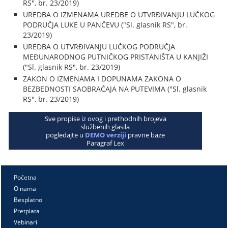
RS", br. 23/2019)
UREDBA O IZMENAMA UREDBE O UTVRĐIVANJU LUČKOG
PODRUČJA LUKE U PANČEVU ("Sl. glasnik RS", br.
23/2019)
UREDBA O UTVRĐIVANJU LUČKOG PODRUČJA
MEĐUNARODNOG PUTNIČKOG PRISTANIŠTA U KANJIŽI
("Sl. glasnik RS", br. 23/2019)
ZAKON O IZMENAMA I DOPUNAMA ZAKONA O
BEZBEDNOSTI SAOBRAĆAJA NA PUTEVIMA ("Sl. glasnik
RS", br. 23/2019)
Sve propise iz ovog i prethodnih brojeva
službenih glasila
pogledajte u
DEMO verziji
pravne baze
Paragraf Lex
Početna
O nama
Besplatno
Pretplata
Vebinari