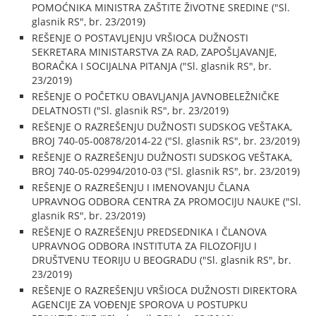
POMOĆNIKA MINISTRA ZAŠTITE ŽIVOTNE SREDINE ("Sl.
glasnik RS", br. 23/2019)
REŠENJE O POSTAVLJENJU VRŠIOCA DUŽNOSTI
SEKRETARA MINISTARSTVA ZA RAD, ZAPOŠLJAVANJE,
BORAČKA I SOCIJALNA PITANJA ("Sl. glasnik RS", br.
23/2019)
REŠENJE O POČETKU OBAVLJANJA JAVNOBELEŽNIČKE
DELATNOSTI ("Sl. glasnik RS", br. 23/2019)
REŠENJE O RAZREŠENJU DUŽNOSTI SUDSKOG VEŠTAKA,
BROJ 740-05-00878/2014-22 ("Sl. glasnik RS", br. 23/2019)
REŠENJE O RAZREŠENJU DUŽNOSTI SUDSKOG VEŠTAKA,
BROJ 740-05-02994/2010-03 ("Sl. glasnik RS", br. 23/2019)
REŠENJE O RAZREŠENJU I IMENOVANJU ČLANA
UPRAVNOG ODBORA CENTRA ZA PROMOCIJU NAUKE ("Sl.
glasnik RS", br. 23/2019)
REŠENJE O RAZREŠENJU PREDSEDNIKA I ČLANOVA
UPRAVNOG ODBORA INSTITUTA ZA FILOZOFIJU I
DRUŠTVENU TEORIJU U BEOGRADU ("Sl. glasnik RS", br.
23/2019)
REŠENJE O RAZREŠENJU VRŠIOCA DUŽNOSTI DIREKTORA
AGENCIJE ZA VOĐENJE SPOROVA U POSTUPKU