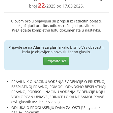
22
broj
/2025 od 17.03.2025.
U ovom broju objavljeni su propisi iz različitih oblasti,
uključujući uredbe, odluke, rešenja i pravilnike.
Pregledajte kompletnu listu dokumenata u nastavku.
Prijavite se na
Alarm za glasila
kako bismo Vas obavestili
kada je objavljeno novo službeno glasilo.
Prijavite se!
PRAVILNIK O NAČINU VOĐENJA EVIDENCIJE O PRUŽENOJ
BESPLATNOJ PRAVNOJ POMOĆI, ODNOSNO BESPLATNOJ
PRAVNOJ PODRŠCI I NAČINU VOĐENJA EVIDENCIJE KOJU
VODI ORGAN UPRAVE JEDINICE LOKALNE SAMOUPRAVE
("Sl. glasnik RS", br. 22/2025)
ODLUKA O PROGLAŠENJU DANA ŽALOSTI ("Sl. glasnik
RS", br. 22/2025)