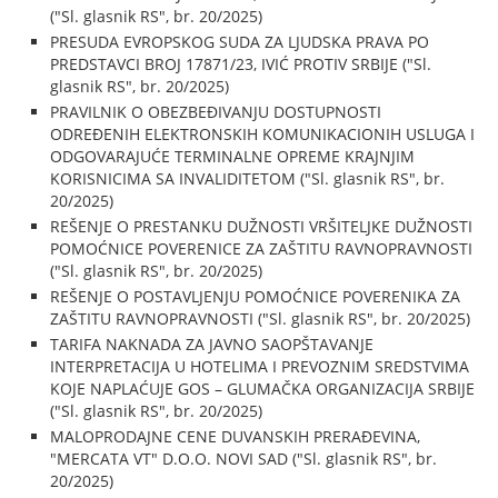
("Sl. glasnik RS", br. 20/2025)
PRESUDA EVROPSKOG SUDA ZA LJUDSKA PRAVA PO
PREDSTAVCI BROJ 17871/23, IVIĆ PROTIV SRBIJE ("Sl.
glasnik RS", br. 20/2025)
PRAVILNIK O OBEZBEĐIVANJU DOSTUPNOSTI
ODREĐENIH ELEKTRONSKIH KOMUNIKACIONIH USLUGA I
ODGOVARAJUĆE TERMINALNE OPREME KRAJNJIM
KORISNICIMA SA INVALIDITETOM ("Sl. glasnik RS", br.
20/2025)
REŠENJE O PRESTANKU DUŽNOSTI VRŠITELJKE DUŽNOSTI
POMOĆNICE POVERENICE ZA ZAŠTITU RAVNOPRAVNOSTI
("Sl. glasnik RS", br. 20/2025)
REŠENJE O POSTAVLJENJU POMOĆNICE POVERENIKA ZA
ZAŠTITU RAVNOPRAVNOSTI ("Sl. glasnik RS", br. 20/2025)
TARIFA NAKNADA ZA JAVNO SAOPŠTAVANJE
INTERPRETACIJA U HOTELIMA I PREVOZNIM SREDSTVIMA
KOJE NAPLAĆUJE GOS – GLUMAČKA ORGANIZACIJA SRBIJE
("Sl. glasnik RS", br. 20/2025)
MALOPRODAJNE CENE DUVANSKIH PRERAĐEVINA,
"MERCATA VT" D.O.O. NOVI SAD ("Sl. glasnik RS", br.
20/2025)