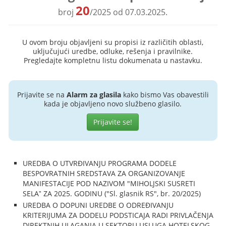
20
broj
/2025 od 07.03.2025.
U ovom broju objavljeni su propisi iz različitih oblasti,
uključujući uredbe, odluke, rešenja i pravilnike.
Pregledajte kompletnu listu dokumenata u nastavku.
Prijavite se na
Alarm za glasila
kako bismo Vas obavestili
kada je objavljeno novo službeno glasilo.
Prijavite se!
UREDBA O UTVRĐIVANJU PROGRAMA DODELE
BESPOVRATNIH SREDSTAVA ZA ORGANIZOVANJE
MANIFESTACIJE POD NAZIVOM "MIHOLJSKI SUSRETI
SELAˮ ZA 2025. GODINU ("Sl. glasnik RS", br. 20/2025)
UREDBA O DOPUNI UREDBE O ODREĐIVANJU
KRITERIJUMA ZA DODELU PODSTICAJA RADI PRIVLAČENJA
DIREKTNIH ULAGANJA U SEKTORU USLUGA HOTELSKOG