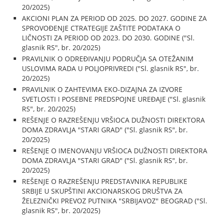
20/2025)
AKCIONI PLAN ZA PERIOD OD 2025. DO 2027. GODINE ZA
SPROVOĐENJE CTRATEGIJE ZAŠTITE PODATAKA O
LIČNOSTI ZA PERIOD OD 2023. DO 2030. GODINE ("Sl.
glasnik RS", br. 20/2025)
PRAVILNIK O ODREĐIVANJU PODRUČJA SA OTEŽANIM
USLOVIMA RADA U POLJOPRIVREDI ("Sl. glasnik RS", br.
20/2025)
PRAVILNIK O ZAHTEVIMA EKO-DIZAJNA ZA IZVORE
SVETLOSTI I POSEBNE PREDSPOJNE UREĐAJE ("Sl. glasnik
RS", br. 20/2025)
REŠENJE O RAZREŠENJU VRŠIOCA DUŽNOSTI DIREKTORA
DOMA ZDRAVLJA "STARI GRAD" ("Sl. glasnik RS", br.
20/2025)
REŠENJE O IMENOVANJU VRŠIOCA DUŽNOSTI DIREKTORA
DOMA ZDRAVLJA "STARI GRAD" ("Sl. glasnik RS", br.
20/2025)
REŠENJE O RAZREŠENJU PREDSTAVNIKA REPUBLIKE
SRBIJE U SKUPŠTINI AKCIONARSKOG DRUŠTVA ZA
ŽELEZNIČKI PREVOZ PUTNIKA "SRBIJAVOZ" BEOGRAD ("Sl.
glasnik RS", br. 20/2025)