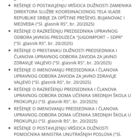
REŠENJE O POSTAVLJENJU VRŠIOCA DUŽNOSTI ZAMENIKA
DIREKTORA SLUŽBE KOORDINACIONOG TELA VLADE
REPUBLIKE SRBIJE ZA OPŠTINE PREŠEVO, BUJANOVAC I
MEDVEĐA ("Sl. glasnik RS", br. 20/2025)
REŠENJE O RAZREŠENJU PREDSEDNIKA UPRAVNOG
ODBORA JAVNOG PREDUZEĆA "JUGOIMPORT ‒ SDPR"
("Sl. glasnik RS", br. 20/2025)
REŠENJE O PRESTANKU DUŽNOSTI PREDSEDNIKA I
ČLANOVA UPRAVNOG ODBORA ZAVODA ZA JAVNO
ZDRAVLJE VALJEVO ("Sl. glasnik RS", br. 20/2025)
REŠENJE O IMENOVANJU PREDSEDNIKA I ČLANOVA
UPRAVNOG ODBORA ZAVODA ZA JAVNO ZDRAVLJE
VALJEVO ("Sl. glasnik RS", br. 20/2025)
REŠENJE O RAZREŠENJU PREDSEDNIKA I ČLANOVA
UPRAVNOG ODBORA DOMA UČENIKA SREDNJIH ŠKOLA U
PROKUPLJU ("Sl. glasnik RS", br. 20/2025)
REŠENJE O IMENOVANJU PREDSEDNIKA I ČLANOVA
UPRAVNOG ODBORA DOMA UČENIKA SREDNJIH ŠKOLA U
PROKUPLJU ("Sl. glasnik RS", br. 20/2025)
REŠENJE O POSTAVLJENJU VRŠIOCA DUŽNOSTI
POMOĆNIKA MINISTRA UNUTRAŠNJIH POSLOVA ("Sl.