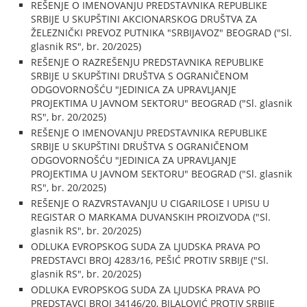
REŠENJE O IMENOVANJU PREDSTAVNIKA REPUBLIKE
SRBIJE U SKUPŠTINI AKCIONARSKOG DRUŠTVA ZA
ŽELEZNIČKI PREVOZ PUTNIKA "SRBIJAVOZ" BEOGRAD ("Sl.
glasnik RS", br. 20/2025)
REŠENJE O RAZREŠENJU PREDSTAVNIKA REPUBLIKE
SRBIJE U SKUPŠTINI DRUŠTVA S OGRANIČENOM
ODGOVORNOŠĆU "JEDINICA ZA UPRAVLJANJE
PROJEKTIMA U JAVNOM SEKTORU" BEOGRAD ("Sl. glasnik
RS", br. 20/2025)
REŠENJE O IMENOVANJU PREDSTAVNIKA REPUBLIKE
SRBIJE U SKUPŠTINI DRUŠTVA S OGRANIČENOM
ODGOVORNOŠĆU "JEDINICA ZA UPRAVLJANJE
PROJEKTIMA U JAVNOM SEKTORU" BEOGRAD ("Sl. glasnik
RS", br. 20/2025)
REŠENJE O RAZVRSTAVANJU U CIGARILOSE I UPISU U
REGISTAR O MARKAMA DUVANSKIH PROIZVODA ("Sl.
glasnik RS", br. 20/2025)
ODLUKA EVROPSKOG SUDA ZA LJUDSKA PRAVA PO
PREDSTAVCI BROJ 4283/16, PEŠIĆ PROTIV SRBIJE ("Sl.
glasnik RS", br. 20/2025)
ODLUKA EVROPSKOG SUDA ZA LJUDSKA PRAVA PO
PREDSTAVCI BROJ 34146/20, BILALOVIĆ PROTIV SRBIJE