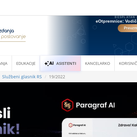
ANJA
EDUKACIJE
ASISTENTI
KANCELARKO
KORISNIČ
Službeni glasnik RS
19/2022