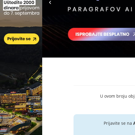
U ovom broju objav
Prijavite se na