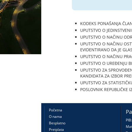
KODEKS PONAŠANJA ČLANOV
UPUTSTVO O JEDINSTVENIM 
UPUTSTVO O NAČINU ODREĐI
UPUTSTVO O NAČINU OSTV
EVIDENTIRANO DA JE GLASAO
UPUTSTVO O NAČINU PRAĆEN
UPUTSTVO O UREĐENJU BIRA
UPUTSTVO ZA SPROVOĐENJ
KANDIDATA ZA IZBOR PREDS
UPUTSTVO ZA STATISTIČKU
POSLOVNIK REPUBLIČKE IZBO
Početna
Pa
O nama
PIB
Besplatno
Mat
Pretplata