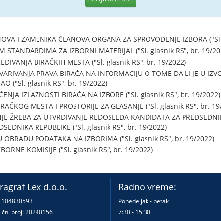
A I ZAMENIKA ČLANOVA ORGANA ZA SPROVOĐENJE IZBORA ("Sl. gla
STANDARDIMA ZA IZBORNI MATERIJAL ("Sl. glasnik RS", br. 19/20
VANJA BIRAČKIH MESTA ("Sl. glasnik RS", br. 19/2022)
ARIVANJA PRAVA BIRAČA NA INFORMACIJU O TOME DA LI JE U IZV
 ("Sl. glasnik RS", br. 19/2022)
JA IZLAZNOSTI BIRAČA NA IZBORE ("Sl. glasnik RS", br. 19/2022)
ČKOG MESTA I PROSTORIJE ZA GLASANJE ("Sl. glasnik RS", br. 19
E ŽREBA ZA UTVRĐIVANJE REDOSLEDA KANDIDATA ZA PREDSEDNIKA
EDNIKA REPUBLIKE ("Sl. glasnik RS", br. 19/2022)
 OBRADU PODATAKA NA IZBORIMA ("Sl. glasnik RS", br. 19/2022)
RNE KOMISIJE ("Sl. glasnik RS", br. 19/2022)
ragraf Lex d.o.o.
Radno vreme:
: 104830593
Ponedeljak - petak
ični broj: 20240156
7:30 - 15:30