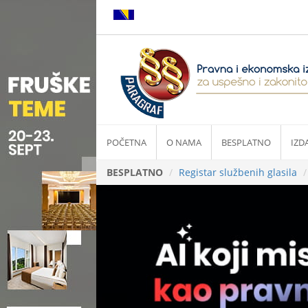
POČETNA
O NAMA
BESPLATNO
IZD
BESPLATNO
Registar službenih glasila