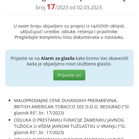
17
broj
/2023 od 02.03.2023.
U ovom broju objavljeni su propisi iz različitih oblasti,
uključujući uredbe, odluke, rešenja i pravilnike.
Pregledajte kompletnu listu dokumenata u nastavku.
Prijavite se na
Alarm za glasila
kako bismo Vas obavestili
kada je objavljeno novo službeno glasilo.
Prijavite se!
MALOPRODAJNE CENE DUVANSKIH PRERAĐEVINA,
BRITISH AMERICAN TOBACCO SEE D.O.O. BEOGRAD ("Sl.
glasnik RS", br. 17/2023)
ODLUKA O PRESTANKU FUNKCIJE ZAMENIKU JAVNOG
TUŽIOCA U VIŠEM JAVNOM TUŽILAŠTVU U VRANJU ("Sl.
glasnik RS", br. 17/2023)