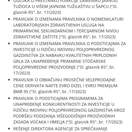
ODLUKA O PRESTANKU FUNKCIJE ZAMENIKU JAVNOG
TUŽIOCA U VIŠEM JAVNOM TUŽILAŠTVU U ŠAPCU ("Sl.
glasnik RS", br. 17/2023)
PRAVILNIK O IZMENAMA PRAVILNIKA O NOMENKLATURI
LABORATORIJSKIH ZDRAVSTVENIH USLUGA NA
PRIMARNOM, SEKUNDARNOM I TERCIJARNOM NIVOU
ZDRAVSTVENE ZAŠTITE ("Sl. glasnik RS", br. 17/2023)
PRAVILNIK O IZMENAMA PRAVILNIKA O PODSTICAJIMA ZA
INVESTICIJE U FIZIČKU IMOVINU POLJOPRIVREDNOG
GAZDINSTVA ZA NABAVKU KVALITETNIH PRIPLODNIH
GRLA ZA UNAPREĐENJE PRIMARNE STOČARSKE
POLJOPRIVREDNE PROIZVODNJE ("Sl. glasnik RS", br.
17/2023)
PRAVILNIK O OBRAČUNU PROSEČNE VELEPRODAJNE
CENE DERIVATA NAFTE EVRO DIZEL I EVRO PREMIJUM
BMB 95 ("Sl. glasnik RS", br. 17/2023)
PRAVILNIK O PODSTICAJIMA PROGRAMIMA ZA
UNAPREĐENJE KONKURENTNOSTI ZA INVESTICIJE U
FIZIČKU IMOVINU POLJOPRIVREDNOG GAZDINSTVA KROZ
PODRŠKU PODIZANJA VIŠEGODIŠNJIH PROIZVODNIH
ZASADA VOĆAKA I HMELJA ("Sl. glasnik RS", br. 17/2023)
REŠENJE DIREKTORA AGENCIJE ZA SPREČAVANJE