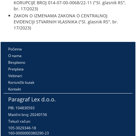
KORUPCIJE BROJ 014-07-00-0068/22-11 ("Sl. glasnik RS",
br. 17/2023)
ZAKON O IZMENAMA ZAKONA O CENTRALNOJ
EVIDENCIJI STVARNIH VLASNIKA ("Sl. glasnik RS", br.
17/2023)
Početna
O nama
Besplatno
Pretplata
Vebinari
Korisnički kutak
Kontakt
Paragraf Lex d.o.o.
PIB: 104830593
Matični broj: 20240156
Tekući račun:
105-3029346-18
160-0000000380290-23