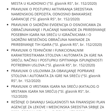
MESTA U KLADIONICI ("Sl. glasnik RS", br. 152/2020)
PRAVILNIK O POSTUPKU AKTIVIRANJA SREDSTAVA
NAMENSKOG DEPOZITA, ODNOSNO BANKARSKE
GARANCIJE ("Sl. glasnik RS", br. 152/2020)
PRAVILNIK O SADRŽINI EVIDENCIJA O OSNOVICAMA ZA
OBRAČUNAVANJE I PLAĆANJE NAKNADE ZA PRIREĐIVANJE
POSEBNIH IGARA NA SREĆU U IGRAČNICAMA I O
SADRŽINI MESEČNOG OBRAČUNA NAKNADE ZA
PRIREĐIVANJE TIH IGARA ("Sl. glasnik RS", br. 152/2020)
PRAVILNIK O TEHNIČKIM I FUNKCIONALNIM
KARAKTERISTIKAMA STOLOVA I AUTOMATA ZA IGRE NA
SREĆU, NAČINU I POSTUPKU ISPITIVANJA ISPUNJENOSTI
POTREBNIH USLOVA ("Sl. glasnik RS", br. 152/2020)
PRAVILNIK O USLOVIMA ZA OBAVLJANJE POPRAVKE
STOLOVA I AUTOMATA ZA IGRE NA SREĆU ("Sl. glasnik
RS", br. 152/2020)
PRAVILNIK O VRSTAMA IGARA NA SREĆU (KATALOG O
VRSTAMA IGARA NA SREĆU) ("Sl. glasnik RS", br.
152/2020)
REŠENJE O DAVANJU SAGLASNOSTI NA FINANSIJSKI PLAN
AGENCIJE ZA LEKOVE I MEDICINSKA SREDSTVA SRBIJE ZA