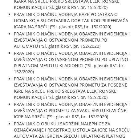
IGARA NA SREĆU PREKO SREDSTAVA ELEKTRONSKE
KOMUNIKACIJE ("Sl. glasnik RS", br. 152/2020)
PRAVILNIK O NAČINU VOĐENJA BAZE PODATAKA O
LICIMA KOJA SU OSTVARILA DOBITAK KOD PRIREĐIVAČA
IGARA NA SREĆU ("Sl. glasnik RS", br. 152/2020)
PRAVILNIK O NAČINU VOĐENJA OBAVEZNIH EVIDENCIJA I
IZVEŠTAVANJA O OSTVARENOM PROMETU PO
AUTOMATU ("Sl. glasnik RS", br. 152/2020)
PRAVILNIK O NAČINU VOĐENJA OBAVEZNIH EVIDENCIJA I
IZVEŠTAVANJA O OSTVARENOM PROMETU PO UPLATNO-
ISPLATNOM MESTU U KLADIONICI ("Sl. glasnik RS", br.
152/2020)
PRAVILNIK O NAČINU VOĐENJA OBAVEZNIH EVIDENCIJA I
IZVEŠTAVANJA O OSTVARENOM PROMETU ZA POSEBNE
IGRE NA SREĆU PREKO SREDSTAVA ELEKTRONSKE
KOMUNIKACIJE ("Sl. glasnik RS", br. 152/2020)
PRAVILNIK O NAČINU VOĐENJA OBAVEZNIH EVIDENCIJA I
IZVEŠTAVANJA O PROMETU ZA SVAKU VRSTU KLASIČNE
IGRE NA SREĆU ("Sl. glasnik RS", br. 152/2020)
PRAVILNIK O OBLIKU I SADRŽINI NALEPNICE ZA
OZNAČAVANJE I REGISTRACIJU STOLA ZA IGRE NA SREĆU,
AUTOMATA ZA IGRE NA SREĆU I UPLATNO-ISPLATNOG