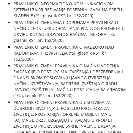
PRAVILNIK O INFORMACIONO-KOMUNIKACIONOM
SISTEMU ZA PRIREĐIVANJE POSEBNIH IGARA NA SREĆU –
KLAĐENJE ("Sl. glasnik RS", br. 152/2020)
PRAVILNIK O IZMENAMA I DOPUNAMA PRAVILNIKA O
NAČINU I POSTUPKU OBAVLJANJA PLATNOG PROMETA U
OKVIRU KONSOLIDOVANOG RAČUNA TREZORA ("Sl.
glasnik RS", br. 152/2020)
PRAVILNIK O IZMENI PRAVILNIKA O NADZORU NAD
RADOM JAVNIH IZVRŠITELJA ("Sl. glasnik RS", br.
152/2020)
PRAVILNIK O IZMENI PRAVILNIKA O NAČINU VOĐENJA
EVIDENCIJE O POSTUPCIMA IZVRŠENJA I OBEZBEĐENJA I
FINANSIJSKOM POSLOVANJU JAVNOG IZVRŠITELJA,
NAČINU IZVEŠTAVANJA, SADRŽINI IZVEŠTAJA O RADU
JAVNOG IZVRŠITELJA I NAČINU POSTUPANJA SA ARHIVOM
("Sl. glasnik RS", br. 152/2020)
PRAVILNIK O IZMENI PRAVILNIKA O USLOVIMA ZA
DOBROBIT ŽIVOTINJA U POGLEDU PROSTORA ZA
ŽIVOTINJE, PROSTORIJA I OPREME U OBJEKTIMA U
KOJIMA SE DRŽE, UZGAJAJU I STAVLJAJU U PROMET
ŽIVOTINJE U PROIZVODNE SVRHE, NAČINU DRŽANJA,
UZGAJANJA I PROMETA POJEDINIH VRSTA I KATEGORIJA