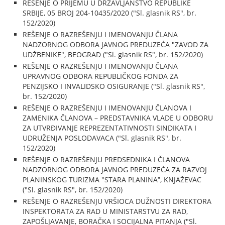
REŠENJE O PRIJEMU U DRŽAVLJANSTVO REPUBLIKE
SRBIJE, 05 BROJ 204-10435/2020 ("Sl. glasnik RS", br.
152/2020)
REŠENJE O RAZREŠENJU I IMENOVANJU ČLANA
NADZORNOG ODBORA JAVNOG PREDUZEĆA "ZAVOD ZA
UDŽBENIKE", BEOGRAD ("Sl. glasnik RS", br. 152/2020)
REŠENJE O RAZREŠENJU I IMENOVANJU ČLANA
UPRAVNOG ODBORA REPUBLIČKOG FONDA ZA
PENZIJSKO I INVALIDSKO OSIGURANJE ("Sl. glasnik RS",
br. 152/2020)
REŠENJE O RAZREŠENJU I IMENOVANJU ČLANOVA I
ZAMENIKA ČLANOVA – PREDSTAVNIKA VLADE U ODBORU
ZA UTVRĐIVANJE REPREZENTATIVNOSTI SINDIKATA I
UDRUŽENJA POSLODAVACA ("Sl. glasnik RS", br.
152/2020)
REŠENJE O RAZREŠENJU PREDSEDNIKA I ČLANOVA
NADZORNOG ODBORA JAVNOG PREDUZEĆA ZA RAZVOJ
PLANINSKOG TURIZMA "STARA PLANINAˮ, KNJAŽEVAC
("Sl. glasnik RS", br. 152/2020)
REŠENJE O RAZREŠENJU VRŠIOCA DUŽNOSTI DIREKTORA
INSPEKTORATA ZA RAD U MINISTARSTVU ZA RAD,
ZAPOŠLJAVANJE, BORAČKA I SOCIJALNA PITANJA ("Sl.