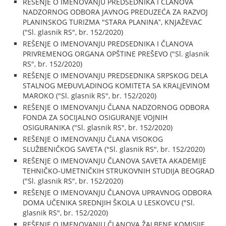
REŠENJE O IMENOVANJU PREDSEDNIKA I ČLANOVA
NADZORNOG ODBORA JAVNOG PREDUZEĆA ZA RAZVOJ
PLANINSKOG TURIZMA "STARA PLANINAˮ, KNJAŽEVAC
("Sl. glasnik RS", br. 152/2020)
REŠENJE O IMENOVANJU PREDSEDNIKA I ČLANOVA
PRIVREMENOG ORGANA OPŠTINE PREŠEVO ("Sl. glasnik
RS", br. 152/2020)
REŠENJE O IMENOVANJU PREDSEDNIKA SRPSKOG DELA
STALNOG MEĐUVLADINOG KOMITETA SA KRALJEVINOM
MAROKO ("Sl. glasnik RS", br. 152/2020)
REŠENJE O IMENOVANJU ČLANA NADZORNOG ODBORA
FONDA ZA SOCIJALNO OSIGURANJE VOJNIH
OSIGURANIKA ("Sl. glasnik RS", br. 152/2020)
REŠENJE O IMENOVANJU ČLANA VISOKOG
SLUŽBENIČKOG SAVETA ("Sl. glasnik RS", br. 152/2020)
REŠENJE O IMENOVANJU ČLANOVA SAVETA AKADEMIJE
TEHNIČKO-UMETNIČKIH STRUKOVNIH STUDIJA BEOGRAD
("Sl. glasnik RS", br. 152/2020)
REŠENJE O IMENOVANJU ČLANOVA UPRAVNOG ODBORA
DOMA UČENIKA SREDNJIH ŠKOLA U LESKOVCU ("Sl.
glasnik RS", br. 152/2020)
REŠENJE O IMENOVANJU ČLANOVA ŽALBENE KOMISIJE