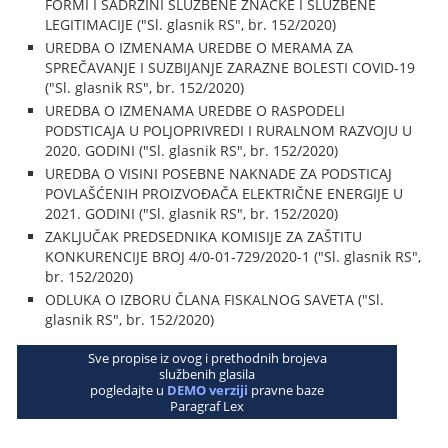
FORMI I SADRŽINI SLUŽBENE ZNAČKE I SLUŽBENE
LEGITIMACIJE ("Sl. glasnik RS", br. 152/2020)
UREDBA O IZMENAMA UREDBE O MERAMA ZA
SPREČAVANJE I SUZBIJANJE ZARAZNE BOLESTI COVID-19
("Sl. glasnik RS", br. 152/2020)
UREDBA O IZMENAMA UREDBE O RASPODELI
PODSTICAJA U POLJOPRIVREDI I RURALNOM RAZVOJU U
2020. GODINI ("Sl. glasnik RS", br. 152/2020)
UREDBA O VISINI POSEBNE NAKNADE ZA PODSTICAJ
POVLAŠĆENIH PROIZVOĐAČA ELEKTRIČNE ENERGIJE U
2021. GODINI ("Sl. glasnik RS", br. 152/2020)
ZAKLJUČAK PREDSEDNIKA KOMISIJE ZA ZAŠTITU
KONKURENCIJE BROJ 4/0-01-729/2020-1 ("Sl. glasnik RS",
br. 152/2020)
ODLUKA O IZBORU ČLANA FISKALNOG SAVETA ("Sl.
glasnik RS", br. 152/2020)
Sve propise iz ovog i prethodnih brojeva
službenih glasila
pogledajte u
DEMO verziji
pravne baze
Paragraf Lex