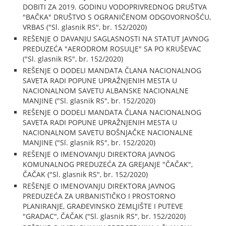
DOBITI ZA 2019. GODINU VODOPRIVREDNOG DRUŠTVA
"BAČKA" DRUŠTVO S OGRANIČENOM ODGOVORNOŠĆU,
VRBAS ("Sl. glasnik RS", br. 152/2020)
REŠENJE O DAVANJU SAGLASNOSTI NA STATUT JAVNOG
PREDUZEĆA "AERODROM ROSULJE" SA PO KRUŠEVAC
("Sl. glasnik RS", br. 152/2020)
REŠENJE O DODELI MANDATA ČLANA NACIONALNOG
SAVETA RADI POPUNE UPRAŽNJENIH MESTA U
NACIONALNOM SAVETU ALBANSKE NACIONALNE
MANJINE ("Sl. glasnik RS", br. 152/2020)
REŠENJE O DODELI MANDATA ČLANA NACIONALNOG
SAVETA RADI POPUNE UPRAŽNJENIH MESTA U
NACIONALNOM SAVETU BOŠNJAČKE NACIONALNE
MANJINE ("Sl. glasnik RS", br. 152/2020)
REŠENJE O IMENOVANJU DIREKTORA JAVNOG
KOMUNALNOG PREDUZEĆA ZA GREJANJE "ČAČAK",
ČAČAK ("Sl. glasnik RS", br. 152/2020)
REŠENJE O IMENOVANJU DIREKTORA JAVNOG
PREDUZEĆA ZA URBANISTIČKO I PROSTORNO
PLANIRANJE, GRAĐEVINSKO ZEMLJIŠTE I PUTEVE
"GRADAC", ČAČAK ("Sl. glasnik RS", br. 152/2020)