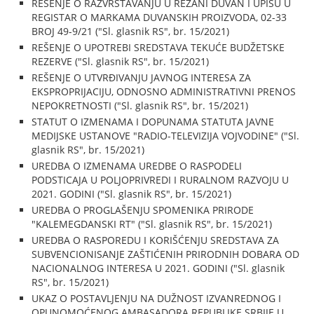
REŠENJE O RAZVRSTAVANJU U REZANI DUVAN I UPISU U
REGISTAR O MARKAMA DUVANSKIH PROIZVODA, 02-33
BROJ 49-9/21 ("Sl. glasnik RS", br. 15/2021)
REŠENJE O UPOTREBI SREDSTAVA TEKUĆE BUDŽETSKE
REZERVE ("Sl. glasnik RS", br. 15/2021)
REŠENJE O UTVRĐIVANJU JAVNOG INTERESA ZA
EKSPROPRIJACIJU, ODNOSNO ADMINISTRATIVNI PRENOS
NEPOKRETNOSTI ("Sl. glasnik RS", br. 15/2021)
STATUT O IZMENAMA I DOPUNAMA STATUTA JAVNE
MEDIJSKE USTANOVE "RADIO-TELEVIZIJA VOJVODINE" ("Sl.
glasnik RS", br. 15/2021)
UREDBA O IZMENAMA UREDBE O RASPODELI
PODSTICAJA U POLJOPRIVREDI I RURALNOM RAZVOJU U
2021. GODINI ("Sl. glasnik RS", br. 15/2021)
UREDBA O PROGLAŠENJU SPOMENIKA PRIRODE
"KALEMEGDANSKI RT" ("Sl. glasnik RS", br. 15/2021)
UREDBA O RASPOREDU I KORIŠĆENJU SREDSTAVA ZA
SUBVENCIONISANJE ZAŠTIĆENIH PRIRODNIH DOBARA OD
NACIONALNOG INTERESA U 2021. GODINI ("Sl. glasnik
RS", br. 15/2021)
UKAZ O POSTAVLJENJU NA DUŽNOST IZVANREDNOG I
OPUNOMOĆENOG AMBASADORA REPUBLIKE SRBIJE U