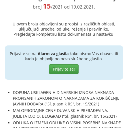
15
broj
/2021 od 19.02.2021.
U ovom broju objavljeni su propisi iz različitih oblasti,
uključujući uredbe, odluke, rešenja i pravilnike.
Pregledajte kompletnu listu dokumenata u nastavku.
Prijavite se na
Alarm za glasila
kako bismo Vas obavestili
kada je objavljeno novo službeno glasilo.
Prijavite se!
DOPUNA USKLAĐENIH DINARSKIH IZNOSA NAKNADA
PROPISANIH ZAKONOM O NAKNADAMA ZA KORIŠĆENJE
JAVNIH DOBARA ("Sl. glasnik RS", br. 15/2021)
MALOPRODAJNE CENE DUVANSKIH PRERAĐEVINA,
JULIETA D.O.O. BEOGRAD ("Sl. glasnik RS", br. 15/2021)
ODLUKA O IZMENI ODLUKE O VISINI POSEBNE NAKNADE