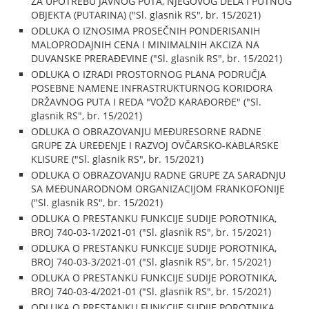
ZA UPOTREBU JAVNOG PUTA, NJEGOVOG DELA I PUTNOG
OBJEKTA (PUTARINA) ("Sl. glasnik RS", br. 15/2021)
ODLUKA O IZNOSIMA PROSEČNIH PONDERISANIH
MALOPRODAJNIH CENA I MINIMALNIH AKCIZA NA
DUVANSKE PRERAĐEVINE ("Sl. glasnik RS", br. 15/2021)
ODLUKA O IZRADI PROSTORNOG PLANA PODRUČJA
POSEBNE NAMENE INFRASTRUKTURNOG KORIDORA
DRŽAVNOG PUTA I REDA "VOŽD KARAĐORĐE" ("Sl.
glasnik RS", br. 15/2021)
ODLUKA O OBRAZOVANJU MEĐURESORNE RADNE
GRUPE ZA UREĐENJE I RAZVOJ OVČARSKO-KABLARSKE
KLISURE ("Sl. glasnik RS", br. 15/2021)
ODLUKA O OBRAZOVANJU RADNE GRUPE ZA SARADNJU
SA MEĐUNARODNOM ORGANIZACIJOM FRANKOFONIJE
("Sl. glasnik RS", br. 15/2021)
ODLUKA O PRESTANKU FUNKCIJE SUDIJE POROTNIKA,
BROJ 740-03-1/2021-01 ("Sl. glasnik RS", br. 15/2021)
ODLUKA O PRESTANKU FUNKCIJE SUDIJE POROTNIKA,
BROJ 740-03-3/2021-01 ("Sl. glasnik RS", br. 15/2021)
ODLUKA O PRESTANKU FUNKCIJE SUDIJE POROTNIKA,
BROJ 740-03-4/2021-01 ("Sl. glasnik RS", br. 15/2021)
ODLUKA O PRESTANKU FUNKCIJE SUDIJE POROTNIKA,