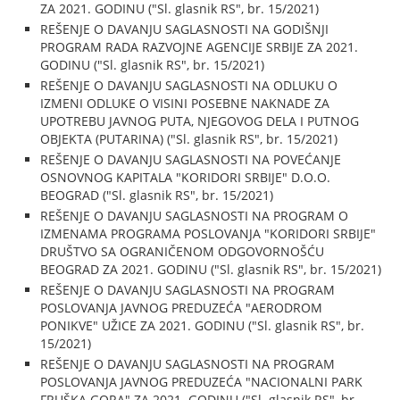
ZA 2021. GODINU ("Sl. glasnik RS", br. 15/2021)
REŠENJE O DAVANJU SAGLASNOSTI NA GODIŠNJI
PROGRAM RADA RAZVOJNE AGENCIJE SRBIJE ZA 2021.
GODINU ("Sl. glasnik RS", br. 15/2021)
REŠENJE O DAVANJU SAGLASNOSTI NA ODLUKU O
IZMENI ODLUKE O VISINI POSEBNE NAKNADE ZA
UPOTREBU JAVNOG PUTA, NJEGOVOG DELA I PUTNOG
OBJEKTA (PUTARINA) ("Sl. glasnik RS", br. 15/2021)
REŠENJE O DAVANJU SAGLASNOSTI NA POVEĆANJE
OSNOVNOG KAPITALA "KORIDORI SRBIJE" D.O.O.
BEOGRAD ("Sl. glasnik RS", br. 15/2021)
REŠENJE O DAVANJU SAGLASNOSTI NA PROGRAM O
IZMENAMA PROGRAMA POSLOVANJA "KORIDORI SRBIJE"
DRUŠTVO SA OGRANIČENOM ODGOVORNOŠĆU
BEOGRAD ZA 2021. GODINU ("Sl. glasnik RS", br. 15/2021)
REŠENJE O DAVANJU SAGLASNOSTI NA PROGRAM
POSLOVANJA JAVNOG PREDUZEĆA "AERODROM
PONIKVE" UŽICE ZA 2021. GODINU ("Sl. glasnik RS", br.
15/2021)
REŠENJE O DAVANJU SAGLASNOSTI NA PROGRAM
POSLOVANJA JAVNOG PREDUZEĆA "NACIONALNI PARK
FRUŠKA GORA" ZA 2021. GODINU ("Sl. glasnik RS", br.