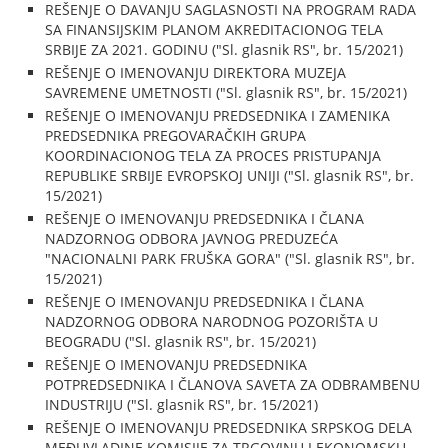
REŠENJE O DAVANJU SAGLASNOSTI NA PROGRAM RADA
SA FINANSIJSKIM PLANOM AKREDITACIONOG TELA
SRBIJE ZA 2021. GODINU ("Sl. glasnik RS", br. 15/2021)
REŠENJE O IMENOVANJU DIREKTORA MUZEJA
SAVREMENE UMETNOSTI ("Sl. glasnik RS", br. 15/2021)
REŠENJE O IMENOVANJU PREDSEDNIKA I ZAMENIKA
PREDSEDNIKA PREGOVARAČKIH GRUPA
KOORDINACIONOG TELA ZA PROCES PRISTUPANJA
REPUBLIKE SRBIJE EVROPSKOJ UNIJI ("Sl. glasnik RS", br.
15/2021)
REŠENJE O IMENOVANJU PREDSEDNIKA I ČLANA
NADZORNOG ODBORA JAVNOG PREDUZEĆA
"NACIONALNI PARK FRUŠKA GORA" ("Sl. glasnik RS", br.
15/2021)
REŠENJE O IMENOVANJU PREDSEDNIKA I ČLANA
NADZORNOG ODBORA NARODNOG POZORIŠTA U
BEOGRADU ("Sl. glasnik RS", br. 15/2021)
REŠENJE O IMENOVANJU PREDSEDNIKA
POTPREDSEDNIKA I ČLANOVA SAVETA ZA ODBRAMBENU
INDUSTRIJU ("Sl. glasnik RS", br. 15/2021)
REŠENJE O IMENOVANJU PREDSEDNIKA SRPSKOG DELA
MEĐUVLADINE KOMISIJE ZA TRGOVINU I EKONOMSKU