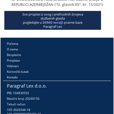
REPUBLICI AZERBEJDŽAN ("Sl. glasnik RS", br. 15/2021)
Sve propise iz ovog i prethodnih brojeva
službenih glasila
pogledajte u
DEMO verziji
pravne baze
Paragraf Lex
Početna
O nama
Besplatno
Pretplata
Vebinari
Korisnički kutak
Kontakt
Paragraf Lex d.o.o.
PIB: 104830593
Matični broj: 20240156
Tekući račun:
105-3029346-18