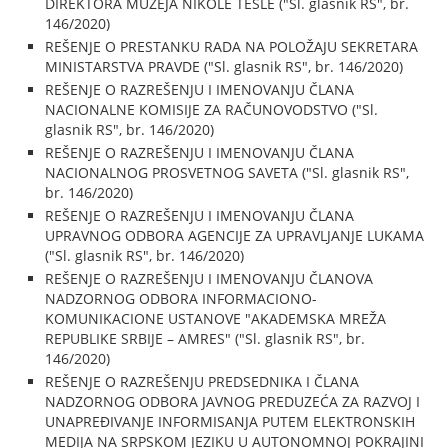
DIREKTORA MUZEJA NIKOLE TESLE ("Sl. glasnik RS", br.
146/2020)
REŠENJE O PRESTANKU RADA NA POLOŽAJU SEKRETARA
MINISTARSTVA PRAVDE ("Sl. glasnik RS", br. 146/2020)
REŠENJE O RAZREŠENJU I IMENOVANJU ČLANA
NACIONALNE KOMISIJE ZA RAČUNOVODSTVO ("Sl.
glasnik RS", br. 146/2020)
REŠENJE O RAZREŠENJU I IMENOVANJU ČLANA
NACIONALNOG PROSVETNOG SAVETA ("Sl. glasnik RS",
br. 146/2020)
REŠENJE O RAZREŠENJU I IMENOVANJU ČLANA
UPRAVNOG ODBORA AGENCIJE ZA UPRAVLJANJE LUKAMA
("Sl. glasnik RS", br. 146/2020)
REŠENJE O RAZREŠENJU I IMENOVANJU ČLANOVA
NADZORNOG ODBORA INFORMACIONO-
KOMUNIKACIONE USTANOVE "AKADEMSKA MREŽA
REPUBLIKE SRBIJE – AMRES" ("Sl. glasnik RS", br.
146/2020)
REŠENJE O RAZREŠENJU PREDSEDNIKA I ČLANA
NADZORNOG ODBORA JAVNOG PREDUZEĆA ZA RAZVOJ I
UNAPREĐIVANJE INFORMISANJA PUTEM ELEKTRONSKIH
MEDIJA NA SRPSKOM JEZIKU U AUTONOMNOJ POKRAJINI