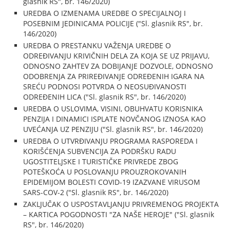
glasnik RS", br. 146/2020)
UREDBA O IZMENAMA UREDBE O SPECIJALNOJ I
POSEBNIM JEDINICAMA POLICIJE ("Sl. glasnik RS", br.
146/2020)
UREDBA O PRESTANKU VAŽENJA UREDBE O
ODREĐIVANJU KRIVIČNIH DELA ZA KOJA SE UZ PRIJAVU,
ODNOSNO ZAHTEV ZA DOBIJANJE DOZVOLE, ODNOSNO
ODOBRENJA ZA PRIREĐIVANJE ODREĐENIH IGARA NA
SREĆU PODNOSI POTVRDA O NEOSUĐIVANOSTI
ODREĐENIH LICA ("Sl. glasnik RS", br. 146/2020)
UREDBA O USLOVIMA, VISINI, OBUHVATU KORISNIKA
PENZIJA I DINAMICI ISPLATE NOVČANOG IZNOSA KAO
UVEĆANJA UZ PENZIJU ("Sl. glasnik RS", br. 146/2020)
UREDBA O UTVRĐIVANJU PROGRAMA RASPOREDA I
KORIŠĆENJA SUBVENCIJA ZA PODRŠKU RADU
UGOSTITELJSKE I TURISTIČKE PRIVREDE ZBOG
POTEŠKOĆA U POSLOVANJU PROUZROKOVANIH
EPIDEMIJOM BOLESTI COVID-19 IZAZVANE VIRUSOM
SARS-COV-2 ("Sl. glasnik RS", br. 146/2020)
ZAKLJUČAK O USPOSTAVLJANJU PRIVREMENOG PROJEKTA
– KARTICA POGODNOSTI "ZA NAŠE HEROJE" ("Sl. glasnik
RS", br. 146/2020)