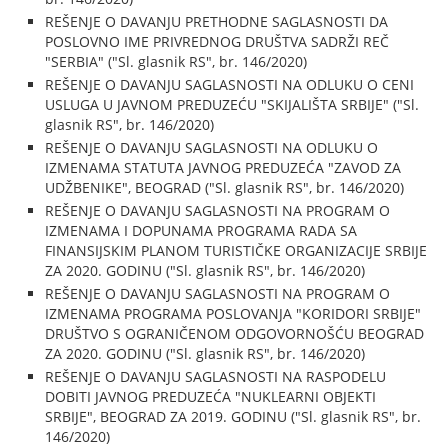
REŠENJE O DAVANJU PRETHODNE SAGLASNOSTI DA
POSLOVNO IME PRIVREDNOG DRUŠTVA SADRŽI REČ
"SERBIA" ("Sl. glasnik RS", br. 146/2020)
REŠENJE O DAVANJU SAGLASNOSTI NA ODLUKU O CENI
USLUGA U JAVNOM PREDUZEĆU "SKIJALIŠTA SRBIJE" ("Sl.
glasnik RS", br. 146/2020)
REŠENJE O DAVANJU SAGLASNOSTI NA ODLUKU O
IZMENAMA STATUTA JAVNOG PREDUZEĆA "ZAVOD ZA
UDŽBENIKE", BEOGRAD ("Sl. glasnik RS", br. 146/2020)
REŠENJE O DAVANJU SAGLASNOSTI NA PROGRAM O
IZMENAMA I DOPUNAMA PROGRAMA RADA SA
FINANSIJSKIM PLANOM TURISTIČKE ORGANIZACIJE SRBIJE
ZA 2020. GODINU ("Sl. glasnik RS", br. 146/2020)
REŠENJE O DAVANJU SAGLASNOSTI NA PROGRAM O
IZMENAMA PROGRAMA POSLOVANJA "KORIDORI SRBIJE"
DRUŠTVO S OGRANIČENOM ODGOVORNOŠĆU BEOGRAD
ZA 2020. GODINU ("Sl. glasnik RS", br. 146/2020)
REŠENJE O DAVANJU SAGLASNOSTI NA RASPODELU
DOBITI JAVNOG PREDUZEĆA "NUKLEARNI OBJEKTI
SRBIJE", BEOGRAD ZA 2019. GODINU ("Sl. glasnik RS", br.
146/2020)