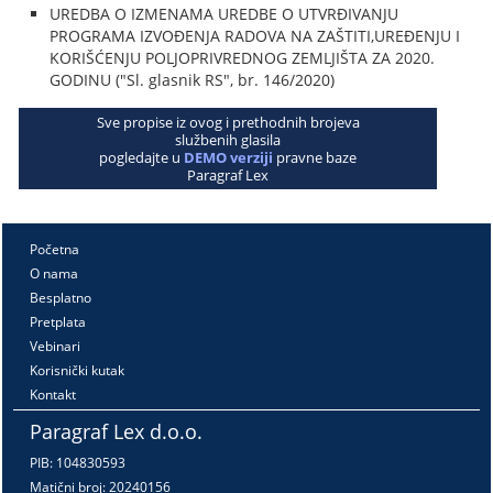
UREDBA O IZMENAMA UREDBE O UTVRĐIVANJU
PROGRAMA IZVOĐENJA RADOVA NA ZAŠTITI,UREĐENJU I
KORIŠĆENJU POLJOPRIVREDNOG ZEMLJIŠTA ZA 2020.
GODINU ("Sl. glasnik RS", br. 146/2020)
Sve propise iz ovog i prethodnih brojeva
službenih glasila
pogledajte u
DEMO verziji
pravne baze
Paragraf Lex
Početna
O nama
Besplatno
Pretplata
Vebinari
Korisnički kutak
Kontakt
Paragraf Lex d.o.o.
PIB: 104830593
Matični broj: 20240156