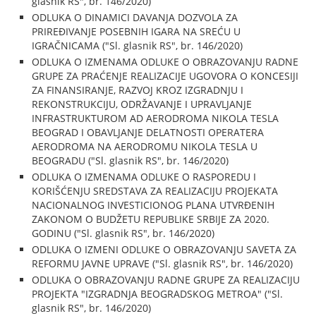
glasnik RS", br. 146/2020)
ODLUKA O DINAMICI DAVANJA DOZVOLA ZA
PRIREĐIVANJE POSEBNIH IGARA NA SREĆU U
IGRAČNICAMA ("Sl. glasnik RS", br. 146/2020)
ODLUKA O IZMENAMA ODLUKE O OBRAZOVANJU RADNE
GRUPE ZA PRAĆENJE REALIZACIJE UGOVORA O KONCESIJI
ZA FINANSIRANJE, RAZVOJ KROZ IZGRADNJU I
REKONSTRUKCIJU, ODRŽAVANJE I UPRAVLJANJE
INFRASTRUKTUROM AD AERODROMA NIKOLA TESLA
BEOGRAD I OBAVLJANJE DELATNOSTI OPERATERA
AERODROMA NA AERODROMU NIKOLA TESLA U
BEOGRADU ("Sl. glasnik RS", br. 146/2020)
ODLUKA O IZMENAMA ODLUKE O RASPOREDU I
KORIŠĆENJU SREDSTAVA ZA REALIZACIJU PROJEKATA
NACIONALNOG INVESTICIONOG PLANA UTVRĐENIH
ZAKONOM O BUDŽETU REPUBLIKE SRBIJE ZA 2020.
GODINU ("Sl. glasnik RS", br. 146/2020)
ODLUKA O IZMENI ODLUKE O OBRAZOVANJU SAVETA ZA
REFORMU JAVNE UPRAVE ("Sl. glasnik RS", br. 146/2020)
ODLUKA O OBRAZOVANJU RADNE GRUPE ZA REALIZACIJU
PROJEKTA "IZGRADNJA BEOGRADSKOG METROA" ("Sl.
glasnik RS", br. 146/2020)