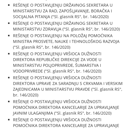
REŠENJE O POSTAVLJENJU DRŽAVNOG SEKRETARA U
MINISTARSTVU ZA RAD, ZAPOŠLJAVANJE, BORAČKA I
SOCIJALNA PITANJA ("Sl. glasnik RS", br. 146/2020)
REŠENJE O POSTAVLJENJU DRŽAVNOG SEKRETARA U
MINISTARSTVU ZDRAVLJA ("Sl. glasnik RS", br. 146/2020)
REŠENJE O POSTAVLJENJU NA POLOŽAJ POMOĆNIKA
MINISTRA PROSVETE, NAUKE I TEHNOLOŠKOG RAZVOJA
("Sl. glasnik RS", br. 146/2020)
REŠENJE O POSTAVLJENJU VRŠIOCA DUŽNOSTI
DIREKTORA REPUBLIČKE DIREKCIJE ZA VODE U
MINISTARSTVU POLJOPRIVREDE, ŠUMARSTVA I
VODOPRIVREDE ("Sl. glasnik RS", br. 146/2020)
REŠENJE O POSTAVLJENJU VRŠIOCA DUŽNOSTI
DIREKTORA UPRAVE ZA SARADNJU S CRKVAMA I VERSKIM
ZAJEDNICAMA U MINISTARSTVU PRAVDE ("Sl. glasnik RS",
br. 146/2020)
REŠENJE O POSTAVLJENJU VRŠIOCA DUŽNOSTI
POMOĆNIKA DIREKTORA KANCELARIJE ZA UPRAVLJANJE
JAVNIM ULAGANJIMA ("Sl. glasnik RS", br. 146/2020)
REŠENJE O POSTAVLJENJU VRŠIOCA DUŽNOSTI
POMOĆNIKA DIREKTORA KANCELARIJE ZA UPRAVLJANJE