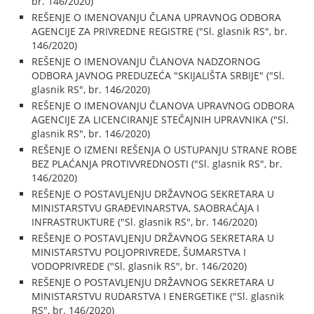
br. 146/2020)
REŠENJE O IMENOVANJU ČLANA UPRAVNOG ODBORA
AGENCIJE ZA PRIVREDNE REGISTRE ("Sl. glasnik RS", br.
146/2020)
REŠENJE O IMENOVANJU ČLANOVA NADZORNOG
ODBORA JAVNOG PREDUZEĆA "SKIJALIŠTA SRBIJE" ("Sl.
glasnik RS", br. 146/2020)
REŠENJE O IMENOVANJU ČLANOVA UPRAVNOG ODBORA
AGENCIJE ZA LICENCIRANJE STEČAJNIH UPRAVNIKA ("Sl.
glasnik RS", br. 146/2020)
REŠENJE O IZMENI REŠENJA O USTUPANJU STRANE ROBE
BEZ PLAĆANJA PROTIVVREDNOSTI ("Sl. glasnik RS", br.
146/2020)
REŠENJE O POSTAVLJENJU DRŽAVNOG SEKRETARA U
MINISTARSTVU GRAĐEVINARSTVA, SAOBRAĆAJA I
INFRASTRUKTURE ("Sl. glasnik RS", br. 146/2020)
REŠENJE O POSTAVLJENJU DRŽAVNOG SEKRETARA U
MINISTARSTVU POLJOPRIVREDE, ŠUMARSTVA I
VODOPRIVREDE ("Sl. glasnik RS", br. 146/2020)
REŠENJE O POSTAVLJENJU DRŽAVNOG SEKRETARA U
MINISTARSTVU RUDARSTVA I ENERGETIKE ("Sl. glasnik
RS", br. 146/2020)