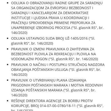
ODLUKA O OBRAZOVANJU RADNE GRUPE ZA SARADNJU
SA ORGANIZACIJOM ZA EVROPSKU BEZBEDNOST I
SARADNJU I KANCELARIJOM ZA DEMOKRATSKE
INSTITUCIJE I LJUDSKA PRAVA U KOORDINACIJI I
PRAĆENJU SPROVOĐENJA PRIMENE PREPORUKA ZA
UNAPREĐENJE IZBORNOG PROCESA ("Sl. glasnik RS", br.
146/2020)
ODLUKA USTAVNOG SUDA BROJ UŽ-1405/2016 ("Sl.
glasnik RS", br. 146/2020)
PRAVILNIK O IZMENI PRAVILNIKA O ZAHTEVIMA ZA
BEZBEDNOST PLOVILA ZA REKREACIJU I PLOVILA NA
VODOMLAZNI POGON ("Sl. glasnik RS", br. 146/2020)
PRAVILNIK O NAČINU I POSTUPKU STRUČNOG NADZORA
OBAVLJANJA POŠTANSKIH USLUGA ("Sl. glasnik RS", br.
146/2020)
PRAVILNIK O UTVRĐIVANJU PLANA IZDAVANJA
PRIGODNIH POŠTANSKIH MARAKA I MOTIVA REDOVNIH
IZDANJA POŠTANSKIH MARAKA ("Sl. glasnik RS", br.
146/2020)
REŠENJE DIREKTORA AGENCIJE ZA BORBU PROTIV
KORUPCIJE, BROJ 014-07-00-0780/18-11 ("Sl. glasnik RS",
br. 146/2020)