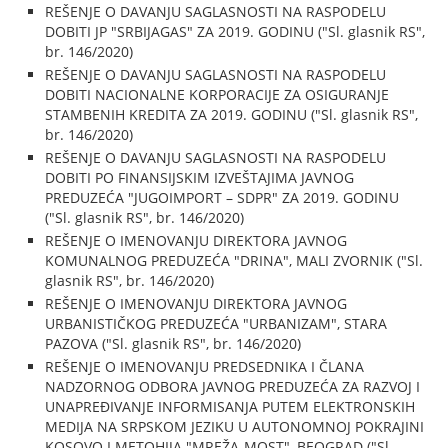
REŠENJE O DAVANJU SAGLASNOSTI NA RASPODELU
DOBITI JP "SRBIJAGAS" ZA 2019. GODINU ("Sl. glasnik RS",
br. 146/2020)
REŠENJE O DAVANJU SAGLASNOSTI NA RASPODELU
DOBITI NACIONALNE KORPORACIJE ZA OSIGURANJE
STAMBENIH KREDITA ZA 2019. GODINU ("Sl. glasnik RS",
br. 146/2020)
REŠENJE O DAVANJU SAGLASNOSTI NA RASPODELU
DOBITI PO FINANSIJSKIM IZVEŠTAJIMA JAVNOG
PREDUZEĆA "JUGOIMPORT – SDPR" ZA 2019. GODINU
("Sl. glasnik RS", br. 146/2020)
REŠENJE O IMENOVANJU DIREKTORA JAVNOG
KOMUNALNOG PREDUZEĆA "DRINA", MALI ZVORNIK ("Sl.
glasnik RS", br. 146/2020)
REŠENJE O IMENOVANJU DIREKTORA JAVNOG
URBANISTIČKOG PREDUZEĆA "URBANIZAM", STARA
PAZOVA ("Sl. glasnik RS", br. 146/2020)
REŠENJE O IMENOVANJU PREDSEDNIKA I ČLANA
NADZORNOG ODBORA JAVNOG PREDUZEĆA ZA RAZVOJ I
UNAPREĐIVANJE INFORMISANJA PUTEM ELEKTRONSKIH
MEDIJA NA SRPSKOM JEZIKU U AUTONOMNOJ POKRAJINI
KOSOVO I METOHIJA "MREŽA-MOST", BEOGRAD ("Sl.