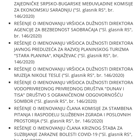
ZAJEDNIČKE SRPSKO-BUGARSKE MEĐUVLADINE KOMISIJE
ZA EKONOMSKU SARADNJU ("Sl. glasnik RS", br.
146/2020)
REŠENJE O IMENOVANJU VRŠIOCA DUŽNOSTI DIREKTORA
AGENCIJE ZA BEZBEDNOST SAOBRAĆAJA ("Sl. glasnik RS",
br. 146/2020)
REŠENJE O IMENOVANJU VRŠIOCA DUŽNOSTI DIREKTORA
JAVNOG PREDUZEĆA ZA RAZVOJ PLANINSKOG TURIZMA
"STARA PLANINA", KNJAŽEVAC ("Sl. glasnik RS", br.
146/2020)
REŠENJE O IMENOVANJU VRŠIOCA DUŽNOSTI DIREKTORA
MUZEJA NIKOLE TESLE ("Sl. glasnik RS", br. 146/2020)
REŠENJE O IMENOVANJU VRŠIOCA DUŽNOSTI DIREKTORA
VODOPRIVREDNOG PRIVREDNOG DRUŠTVA "DUNAV I
TISA" DRUŠTVO S OGRANIČENOM ODGOVORNOŠĆU
SOMBOR ("Sl. glasnik RS", br. 146/2020)
REŠENJE O IMENOVANJU ČLANA KOMISIJE ZA STAMBENA
PITANJA I RASPODELU SLUŽBENIH ZGRADA I POSLOVNIH
PROSTORIJA ("Sl. glasnik RS", br. 146/2020)
REŠENJE O IMENOVANJU ČLANA KRIZNOG ŠTABA ZA
SUZBIJANJE ZARAZNE BOLESTI COVID-19 ("Sl. glasnik RS",