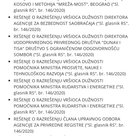
KOSOVO I METOHIJA "MREŽA-MOST", BEOGRAD ("Sl.
glasnik RS", br. 146/2020)
REŠENJE O RAZREŠENJU VRŠIOCA DUŽNOSTI DIREKTORA
AGENCIJE ZA BEZBEDNOST SAOBRAĆAJA ("Sl. glasnik RS",
br. 146/2020)
REŠENJE O RAZREŠENJU VRŠIOCA DUŽNOSTI DIREKTORA
VODOPRIVREDNOG PRIVREDNOG DRUŠTVA "DUNAV I
TISA" DRUŠTVO S OGRANIČENOM ODGOVORNOŠĆU
SOMBOR ("Sl. glasnik RS", br. 146/2020)
REŠENJE O RAZREŠENJU VRŠIOCA DUŽNOSTI
POMOĆNIKA MINISTRA PROSVETE, NAUKE I
TEHNOLOŠKOG RAZVOJA ("Sl. glasnik RS", br. 146/2020)
REŠENJE O RAZREŠENJU VRŠIOCA DUŽNOSTI
POMOĆNIKA MINISTRA RUDARSTVA I ENERGETIKE ("Sl.
glasnik RS", br. 146/2020)
REŠENJE O RAZREŠENJU VRŠIOCA DUŽNOSTI
POMOĆNIKA MINISTRA RUDARSTVA I ENERGETIKE ("Sl.
glasnik RS", br. 146/2020)
REŠENJE O RAZREŠENJU ČLANA UPRAVNOG ODBORA
AGENCIJE ZA PRIVREDNE REGISTRE ("Sl. glasnik RS", br.
146/2020)