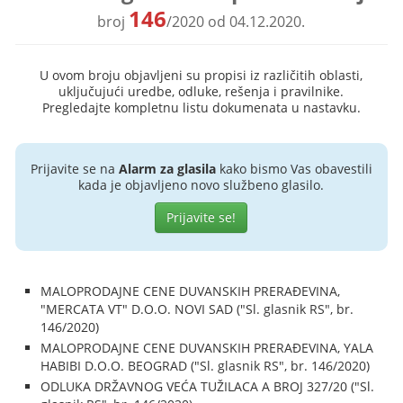
146
broj
/2020 od 04.12.2020.
U ovom broju objavljeni su propisi iz različitih oblasti,
uključujući uredbe, odluke, rešenja i pravilnike.
Pregledajte kompletnu listu dokumenata u nastavku.
Prijavite se na
Alarm za glasila
kako bismo Vas obavestili
kada je objavljeno novo službeno glasilo.
Prijavite se!
MALOPRODAJNE CENE DUVANSKIH PRERAĐEVINA,
"MERCATA VT" D.O.O. NOVI SAD ("Sl. glasnik RS", br.
146/2020)
MALOPRODAJNE CENE DUVANSKIH PRERAĐEVINA, YALA
HABIBI D.O.O. BEOGRAD ("Sl. glasnik RS", br. 146/2020)
ODLUKA DRŽAVNOG VEĆA TUŽILACA A BROJ 327/20 ("Sl.