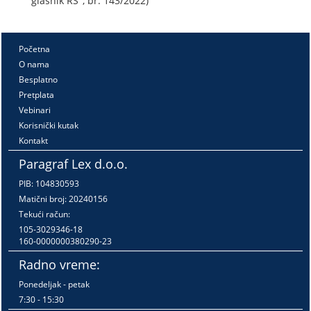
glasnik RS", br. 143/2022)
Početna
O nama
Besplatno
Pretplata
Vebinari
Korisnički kutak
Kontakt
Paragraf Lex d.o.o.
PIB: 104830593
Matični broj: 20240156
Tekući račun:
105-3029346-18
160-0000000380290-23
Radno vreme:
Ponedeljak - petak
7:30 - 15:30