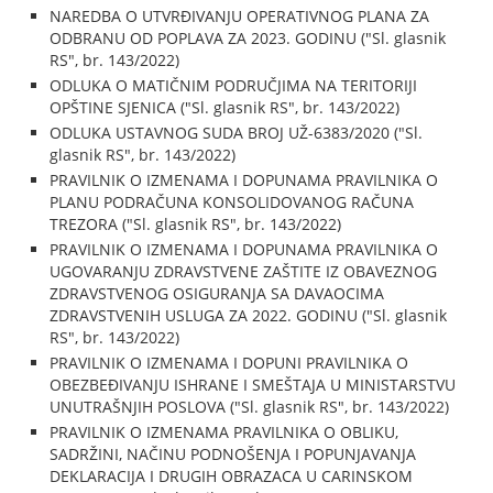
NAREDBA O UTVRĐIVANJU OPERATIVNOG PLANA ZA
ODBRANU OD POPLAVA ZA 2023. GODINU ("Sl. glasnik
RS", br. 143/2022)
ODLUKA O MATIČNIM PODRUČJIMA NA TERITORIJI
OPŠTINE SJENICA ("Sl. glasnik RS", br. 143/2022)
ODLUKA USTAVNOG SUDA BROJ UŽ-6383/2020 ("Sl.
glasnik RS", br. 143/2022)
PRAVILNIK O IZMENAMA I DOPUNAMA PRAVILNIKA O
PLANU PODRAČUNA KONSOLIDOVANOG RAČUNA
TREZORA ("Sl. glasnik RS", br. 143/2022)
PRAVILNIK O IZMENAMA I DOPUNAMA PRAVILNIKA O
UGOVARANJU ZDRAVSTVENE ZAŠTITE IZ OBAVEZNOG
ZDRAVSTVENOG OSIGURANJA SA DAVAOCIMA
ZDRAVSTVENIH USLUGA ZA 2022. GODINU ("Sl. glasnik
RS", br. 143/2022)
PRAVILNIK O IZMENAMA I DOPUNI PRAVILNIKA O
OBEZBEĐIVANJU ISHRANE I SMEŠTAJA U MINISTARSTVU
UNUTRAŠNJIH POSLOVA ("Sl. glasnik RS", br. 143/2022)
PRAVILNIK O IZMENAMA PRAVILNIKA O OBLIKU,
SADRŽINI, NAČINU PODNOŠENJA I POPUNJAVANJA
DEKLARACIJA I DRUGIH OBRAZACA U CARINSKOM