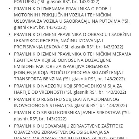
POSTUPKU ("Sl. glasnik RS", br. 143/2022)
PRAVILNIK O IZMENAMA PRAVILNIKA O PODELI
MOTORNIH I PRIKLJUČNIH VOZILA I TEHNIČKIM
USLOVIMA ZA VOZILA U SAOBRAĆAJU NA PUTEVIMA ("Sl.
glasnik RS", br. 143/2022)
PRAVILNIK O IZMENI PRAVILNIKA O OBRASCU I SADRŽINI
LEKARSKOG RECEPTA, NAČINU IZDAVANJA I
PROPISIVANJA LEKOVA ("Sl. glasnik RS", br. 143/2022)
PRAVILNIK O IZMENI PRAVILNIKA O TEHNIČKIM MERAMA
I ZAHTEVIMA KOJI SE ODNOSE NA DOZVOLJENE
EMISIONE FAKTORE ZA ISPARLJIVA ORGANSKA
JEDINJENJA KOJA POTIČU IZ PROCESA SKLADIŠTENJA I
TRANSPORTA BENZINA ("Sl. glasnik RS", br. 143/2022)
PRAVILNIK O NADZORU KOJI SPROVODI KOMISIJA ZA
HARTIJE OD VREDNOSTI ("Sl. glasnik RS", br. 143/2022)
PRAVILNIK O REGISTRU SUBJEKATA NACIONALNOG
INOVACIONOG SISTEMA ("Sl. glasnik RS", br. 143/2022)
PRAVILNIK O SPISKU KORISNIKA JAVNIH SREDSTAVA ("Sl.
glasnik RS", br. 143/2022)
PRAVILNIK O UGOVARANJU ZDRAVSTVENE ZAŠTITE IZ
OBAVEZNOG ZDRAVSTVENOG OSIGURANJA SA
DAVAOCIMA ZDRAVSTVENIH USLUGA ZA 2023. GODINU