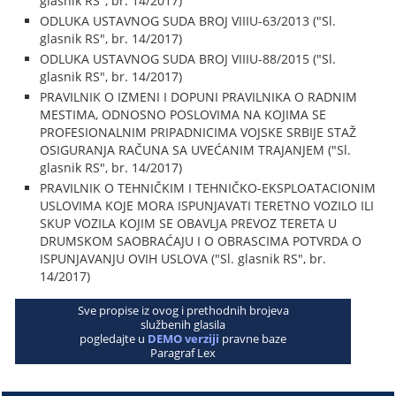
glasnik RS", br. 14/2017)
ODLUKA USTAVNOG SUDA BROJ VIIIU-63/2013 ("Sl.
glasnik RS", br. 14/2017)
ODLUKA USTAVNOG SUDA BROJ VIIIU-88/2015 ("Sl.
glasnik RS", br. 14/2017)
PRAVILNIK O IZMENI I DOPUNI PRAVILNIKA O RADNIM
MESTIMA, ODNOSNO POSLOVIMA NA KOJIMA SE
PROFESIONALNIM PRIPADNICIMA VOJSKE SRBIJE STAŽ
OSIGURANJA RAČUNA SA UVEĆANIM TRAJANJEM ("Sl.
glasnik RS", br. 14/2017)
PRAVILNIK O TEHNIČKIM I TEHNIČKO-EKSPLOATACIONIM
USLOVIMA KOJE MORA ISPUNJAVATI TERETNO VOZILO ILI
SKUP VOZILA KOJIM SE OBAVLJA PREVOZ TERETA U
DRUMSKOM SAOBRAĆAJU I O OBRASCIMA POTVRDA O
ISPUNJAVANJU OVIH USLOVA ("Sl. glasnik RS", br.
14/2017)
Sve propise iz ovog i prethodnih brojeva
službenih glasila
pogledajte u
DEMO verziji
pravne baze
Paragraf Lex