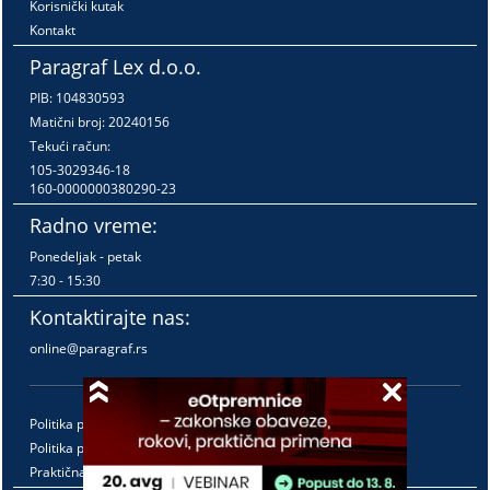
Korisnički kutak
Kontakt
Paragraf Lex d.o.o.
PIB: 104830593
Matični broj: 20240156
Tekući račun:
105-3029346-18
160-0000000380290-23
Radno vreme:
Ponedeljak - petak
7:30 - 15:30
Kontaktirajte nas:
online@paragraf.rs
Politika privatnosti
Politika pružanja usluga
Praktična pravila pružanja usluga