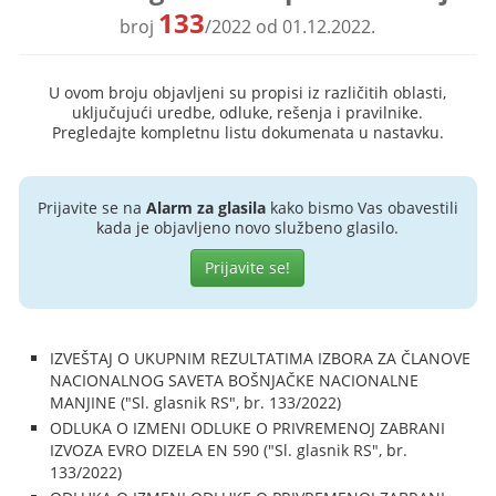
133
broj
/2022 od 01.12.2022.
U ovom broju objavljeni su propisi iz različitih oblasti,
uključujući uredbe, odluke, rešenja i pravilnike.
Pregledajte kompletnu listu dokumenata u nastavku.
Prijavite se na
Alarm za glasila
kako bismo Vas obavestili
kada je objavljeno novo službeno glasilo.
Prijavite se!
IZVEŠTAJ O UKUPNIM REZULTATIMA IZBORA ZA ČLANOVE
NACIONALNOG SAVETA BOŠNJAČKE NACIONALNE
MANJINE ("Sl. glasnik RS", br. 133/2022)
ODLUKA O IZMENI ODLUKE O PRIVREMENOJ ZABRANI
IZVOZA EVRO DIZELA EN 590 ("Sl. glasnik RS", br.
133/2022)