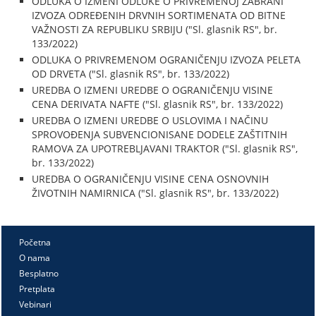
ODLUKA O IZMENI ODLUKE O PRIVREMENOJ ZABRANI
IZVOZA ODREĐENIH DRVNIH SORTIMENATA OD BITNE
VAŽNOSTI ZA REPUBLIKU SRBIJU ("Sl. glasnik RS", br.
133/2022)
ODLUKA O PRIVREMENOM OGRANIČENJU IZVOZA PELETA
OD DRVETA ("Sl. glasnik RS", br. 133/2022)
UREDBA O IZMENI UREDBE O OGRANIČENJU VISINE
CENA DERIVATA NAFTE ("Sl. glasnik RS", br. 133/2022)
UREDBA O IZMENI UREDBE O USLOVIMA I NAČINU
SPROVOĐENJA SUBVENCIONISANE DODELE ZAŠTITNIH
RAMOVA ZA UPOTREBLJAVANI TRAKTOR ("Sl. glasnik RS",
br. 133/2022)
UREDBA O OGRANIČENJU VISINE CENA OSNOVNIH
ŽIVOTNIH NAMIRNICA ("Sl. glasnik RS", br. 133/2022)
Početna
O nama
Besplatno
Pretplata
Vebinari