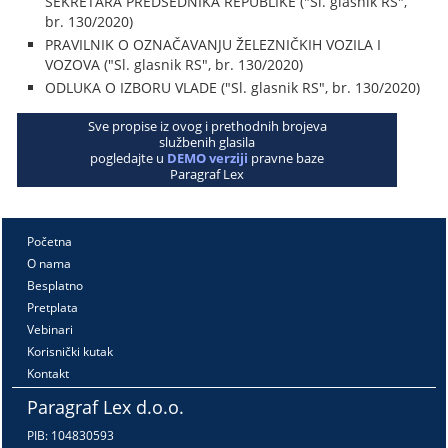
SEKRETARA PREDSEDNIKA REPUBLIKE ("Sl. glasnik RS",
br. 130/2020)
PRAVILNIK O OZNAČAVANJU ŽELEZNIČKIH VOZILA I
VOZOVA ("Sl. glasnik RS", br. 130/2020)
ODLUKA O IZBORU VLADE ("Sl. glasnik RS", br. 130/2020)
Sve propise iz ovog i prethodnih brojeva
službenih glasila
pogledajte u
DEMO verziji
pravne baze
Paragraf Lex
Početna
O nama
Besplatno
Pretplata
Vebinari
Korisnički kutak
Kontakt
Paragraf Lex d.o.o.
PIB: 104830593