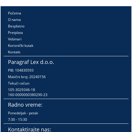
Početna
O nama
Besplatno
Pretplata
Vebinari
Korisnički kutak
Kontakt
Paragraf Lex d.o.o.
PIB: 104830593
Matični broj: 20240156
Tekući račun:
105-3029346-18
160-0000000380290-23
Radno vreme:
Ponedeljak - petak
7:30 - 15:30
Kontaktirajte nas: