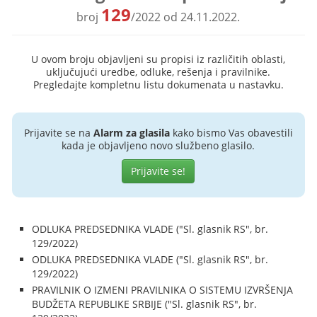
129
broj
/2022 od 24.11.2022.
U ovom broju objavljeni su propisi iz različitih oblasti,
uključujući uredbe, odluke, rešenja i pravilnike.
Pregledajte kompletnu listu dokumenata u nastavku.
Prijavite se na
Alarm za glasila
kako bismo Vas obavestili
kada je objavljeno novo službeno glasilo.
Prijavite se!
ODLUKA PREDSEDNIKA VLADE ("Sl. glasnik RS", br.
129/2022)
ODLUKA PREDSEDNIKA VLADE ("Sl. glasnik RS", br.
129/2022)
PRAVILNIK O IZMENI PRAVILNIKA O SISTEMU IZVRŠENJA
BUDŽETA REPUBLIKE SRBIJE ("Sl. glasnik RS", br.