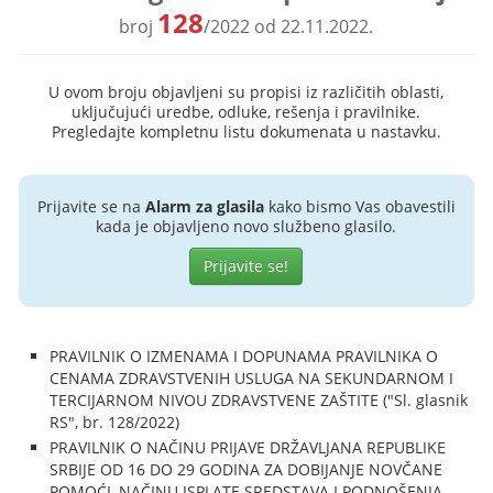
128
broj
/2022 od 22.11.2022.
U ovom broju objavljeni su propisi iz različitih oblasti,
uključujući uredbe, odluke, rešenja i pravilnike.
Pregledajte kompletnu listu dokumenata u nastavku.
Prijavite se na
Alarm za glasila
kako bismo Vas obavestili
kada je objavljeno novo službeno glasilo.
Prijavite se!
PRAVILNIK O IZMENAMA I DOPUNAMA PRAVILNIKA O
CENAMA ZDRAVSTVENIH USLUGA NA SEKUNDARNOM I
TERCIJARNOM NIVOU ZDRAVSTVENE ZAŠTITE ("Sl. glasnik
RS", br. 128/2022)
PRAVILNIK O NAČINU PRIJAVE DRŽAVLJANA REPUBLIKE
SRBIJE OD 16 DO 29 GODINA ZA DOBIJANJE NOVČANE
POMOĆI, NAČINU ISPLATE SREDSTAVA I PODNOŠENJA