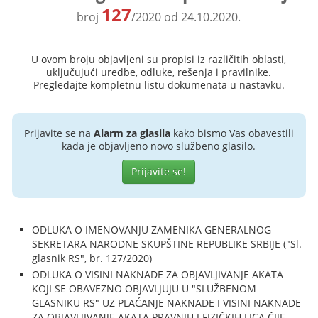
127
broj
/2020 od 24.10.2020.
U ovom broju objavljeni su propisi iz različitih oblasti,
uključujući uredbe, odluke, rešenja i pravilnike.
Pregledajte kompletnu listu dokumenata u nastavku.
Prijavite se na
Alarm za glasila
kako bismo Vas obavestili
kada je objavljeno novo službeno glasilo.
Prijavite se!
ODLUKA O IMENOVANJU ZAMENIKA GENERALNOG
SEKRETARA NARODNE SKUPŠTINE REPUBLIKE SRBIJE ("Sl.
glasnik RS", br. 127/2020)
ODLUKA O VISINI NAKNADE ZA OBJAVLJIVANJE AKATA
KOJI SE OBAVEZNO OBJAVLJUJU U "SLUŽBENOM
GLASNIKU RS" UZ PLAĆANJE NAKNADE I VISINI NAKNADE
ZA OBJAVLJIVANJE AKATA PRAVNIH I FIZIČKIH LICA ČIJE