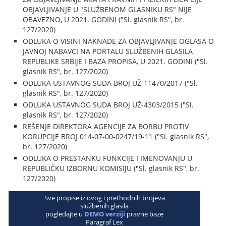
OBJAVLJIVANJE U "SLUŽBENOM GLASNIKU RS" NIJE
OBAVEZNO, U 2021. GODINI ("Sl. glasnik RS", br.
127/2020)
ODLUKA O VISINI NAKNADE ZA OBJAVLJIVANJE OGLASA O
JAVNOJ NABAVCI NA PORTALU SLUŽBENIH GLASILA
REPUBLIKE SRBIJE I BAZA PROPISA, U 2021. GODINI ("Sl.
glasnik RS", br. 127/2020)
ODLUKA USTAVNOG SUDA BROJ UŽ-11470/2017 ("Sl.
glasnik RS", br. 127/2020)
ODLUKA USTAVNOG SUDA BROJ UŽ-4303/2015 ("Sl.
glasnik RS", br. 127/2020)
REŠENJE DIREKTORA AGENCIJE ZA BORBU PROTIV
KORUPCIJE BROJ 014-07-00-0247/19-11 ("Sl. glasnik RS",
br. 127/2020)
ODLUKA O PRESTANKU FUNKCIJE I IMENOVANJU U
REPUBLIČKU IZBORNU KOMISIJU ("Sl. glasnik RS", br.
127/2020)
Sve propise iz ovog i prethodnih brojeva
službenih glasila
pogledajte u
DEMO verziji
pravne baze
Paragraf Lex