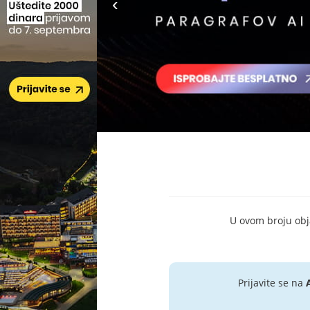
U ovom broju objav
Prijavite se na