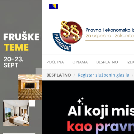
POČETNA
O NAMA
BESPLATNO
IZD
BESPLATNO
Registar službenih glasila