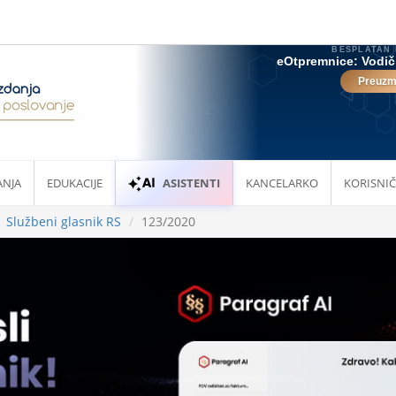
ANJA
EDUKACIJE
ASISTENTI
KANCELARKO
KORISNIČ
Službeni glasnik RS
123/2020