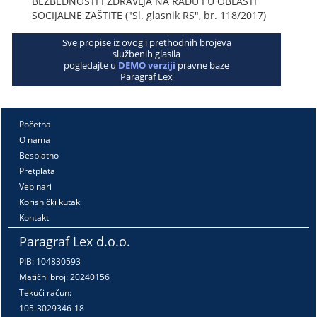
BEZBEDNOSTI I ZDRAVLJA NA RADU I U OBLASTI
SOCIJALNE ZAŠTITE ("Sl. glasnik RS", br. 118/2017)
Sve propise iz ovog i prethodnih brojeva
službenih glasila
pogledajte u
DEMO verziji
pravne baze
Paragraf Lex
Početna
O nama
Besplatno
Pretplata
Vebinari
Korisnički kutak
Kontakt
Paragraf Lex d.o.o.
PIB: 104830593
Matični broj: 20240156
Tekući račun:
105-3029346-18