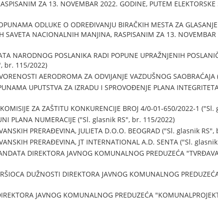
SPISANIM ZA 13. NOVEMBAR 2022. GODINE, PUTEM ELEKTORSKE SKU
OPUNAMA ODLUKE O ODREĐIVANJU BIRAČKIH MESTA ZA GLASANJ
 SAVETA NACIONALNIH MANJINA, RASPISANIM ZA 13. NOVEMBAR 202
ATA NARODNOG POSLANIKA RADI POPUNE UPRAŽNJENIH POSLANI
, br. 115/2022)
RENOSTI AERODROMA ZA ODVIJANJE VAZDUŠNOG SAOBRAĆAJA ("Sl. 
UNAMA UPUTSTVA ZA IZRADU I SPROVOĐENJE PLANA INTEGRITETA ("S
MISIJE ZA ZAŠTITU KONKURENCIJE BROJ 4/0-01-650/2022-1 ("Sl. gla
 PLANA NUMERACIJE ("Sl. glasnik RS", br. 115/2022)
SKIH PRERAĐEVINA, JULIETA D.O.O. BEOGRAD ("Sl. glasnik RS", b
SKIH PRERAĐEVINA, JT INTERNATIONAL A.D. SENTA ("Sl. glasnik R
NDATA DIREKTORA JAVNOG KOMUNALNOG PREDUZEĆA "TVRĐAVA", BAČ
RŠIOCA DUŽNOSTI DIREKTORA JAVNOG KOMUNALNOG PREDUZEĆA "TV
DIREKTORA JAVNOG KOMUNALNOG PREDUZEĆA "KOMUNALPROJEKT",