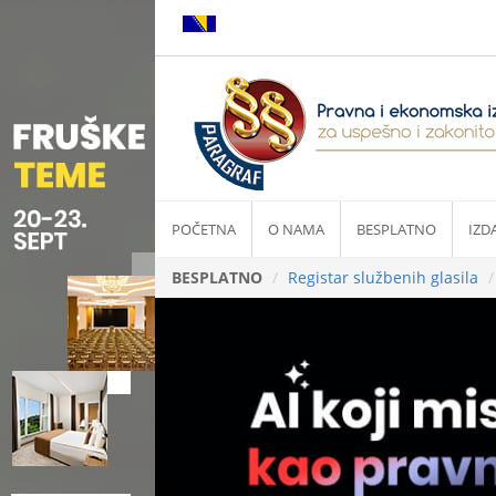
POČETNA
O NAMA
BESPLATNO
IZD
BESPLATNO
Registar službenih glasila