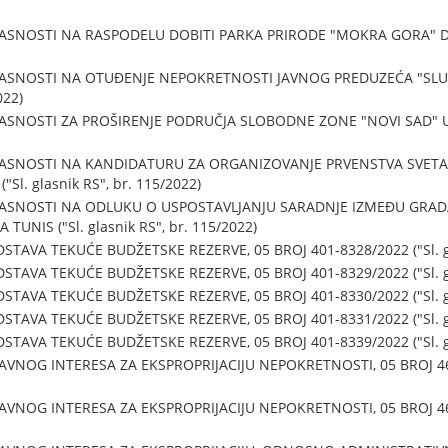
ASNOSTI NA RASPODELU DOBITI PARKA PRIRODE "MOKRA GORA" D.O
LASNOSTI NA OTUĐENJE NEPOKRETNOSTI JAVNOG PREDUZEĆA "SLU
022)
ASNOSTI ZA PROŠIRENJE PODRUČJA SLOBODNE ZONE "NOVI SAD" U 
ASNOSTI NA KANDIDATURU ZA ORGANIZOVANJE PRVENSTVA SVETA 
l. glasnik RS", br. 115/2022)
ASNOSTI NA ODLUKU O USPOSTAVLJANJU SARADNJE IZMEĐU GRADA N
TUNIS ("Sl. glasnik RS", br. 115/2022)
TAVA TEKUĆE BUDŽETSKE REZERVE, 05 BROJ 401-8328/2022 ("Sl. gla
TAVA TEKUĆE BUDŽETSKE REZERVE, 05 BROJ 401-8329/2022 ("Sl. gla
TAVA TEKUĆE BUDŽETSKE REZERVE, 05 BROJ 401-8330/2022 ("Sl. gla
TAVA TEKUĆE BUDŽETSKE REZERVE, 05 BROJ 401-8331/2022 ("Sl. gla
TAVA TEKUĆE BUDŽETSKE REZERVE, 05 BROJ 401-8339/2022 ("Sl. gla
VNOG INTERESA ZA EKSPROPRIJACIJU NEPOKRETNOSTI, 05 BROJ 465-8
VNOG INTERESA ZA EKSPROPRIJACIJU NEPOKRETNOSTI, 05 BROJ 465-8