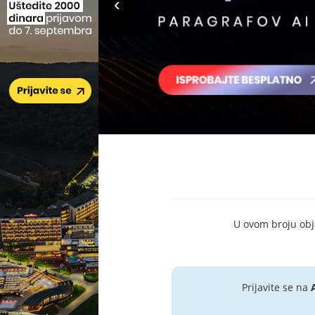
U ovom broju objav
Prijavite se na