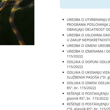
UREDBA O UTVRĐIVANJU 
PROGRAMA POSLOVANJA ZA
OBAVLJAJU DELATNOST OD O
UREDBA O USLOVIMA DAVA
U ZAKUP NEPOKRETNOSTI ("S
UREDBA O IZMENI UREDBE 
UREDBA O IZMENAMA I DOP
115/2022)
ODLUKA O DOPUNI ODLUKE 
115/2022)
ODLUKA O UKIDANJU VIZA
SLUŽBENIH PASOŠA ("Sl. gl
ODLUKA O IZMENI ODLUKE
RS", br. 115/2022)
REŠENJE O POSTAVLJENJU
glasnik RS", br. 115/2022)
REŠENJE O POSTAVLJENJU
("Sl. glasnik RS", br. 115/2