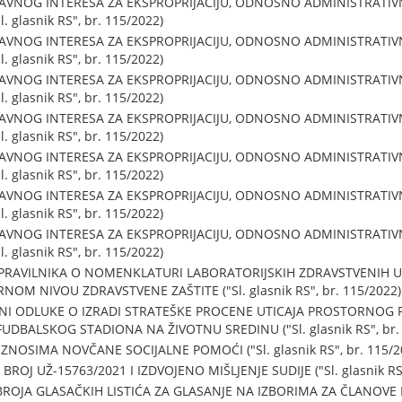
JAVNOG INTERESA ZA EKSPROPRIJACIJU, ODNOSNO ADMINISTRATI
. glasnik RS", br. 115/2022)
JAVNOG INTERESA ZA EKSPROPRIJACIJU, ODNOSNO ADMINISTRATI
. glasnik RS", br. 115/2022)
JAVNOG INTERESA ZA EKSPROPRIJACIJU, ODNOSNO ADMINISTRATI
. glasnik RS", br. 115/2022)
JAVNOG INTERESA ZA EKSPROPRIJACIJU, ODNOSNO ADMINISTRATI
. glasnik RS", br. 115/2022)
JAVNOG INTERESA ZA EKSPROPRIJACIJU, ODNOSNO ADMINISTRATI
. glasnik RS", br. 115/2022)
JAVNOG INTERESA ZA EKSPROPRIJACIJU, ODNOSNO ADMINISTRATI
. glasnik RS", br. 115/2022)
JAVNOG INTERESA ZA EKSPROPRIJACIJU, ODNOSNO ADMINISTRATI
. glasnik RS", br. 115/2022)
PRAVILNIKA O NOMENKLATURI LABORATORIJSKIH ZDRAVSTVENIH 
OM NIVOU ZDRAVSTVENE ZAŠTITE ("Sl. glasnik RS", br. 115/2022)
UNI ODLUKE O IZRADI STRATEŠKE PROCENE UTICAJA PROSTORNOG
BALSKOG STADIONA NA ŽIVOTNU SREDINU ("Sl. glasnik RS", br. 
NOSIMA NOVČANE SOCIJALNE POMOĆI ("Sl. glasnik RS", br. 115/2
J UŽ-15763/2021 I IZDVOJENO MIŠLJENJE SUDIJE ("Sl. glasnik RS"
ROJA GLASAČKIH LISTIĆA ZA GLASANJE NA IZBORIMA ZA ČLANOVE