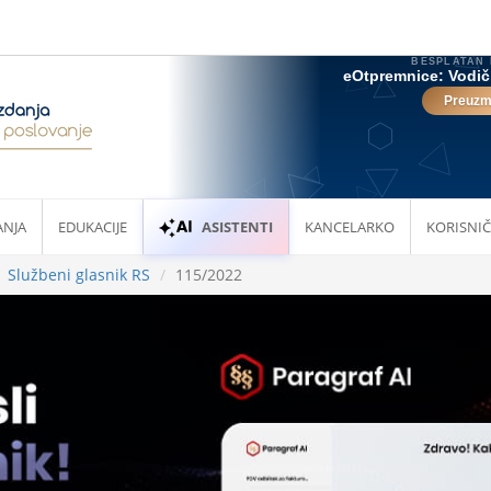
ANJA
EDUKACIJE
ASISTENTI
KANCELARKO
KORISNIČ
Službeni glasnik RS
115/2022