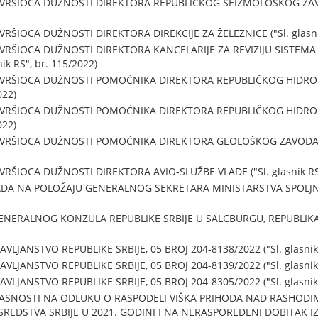
VRŠIOCA DUŽNOSTI DIREKTORA REPUBLIČKOG SEIZMOLOŠKOG ZAVODA 
RŠIOCA DUŽNOSTI DIREKTORA DIREKCIJE ZA ŽELEZNICE ("Sl. glasnik
 VRŠIOCA DUŽNOSTI DIREKTORA KANCELARIJE ZA REVIZIJU SISTEM
ik RS", br. 115/2022)
U VRŠIOCA DUŽNOSTI POMOĆNIKA DIREKTORA REPUBLIČKOG HID
022)
U VRŠIOCA DUŽNOSTI POMOĆNIKA DIREKTORA REPUBLIČKOG HID
022)
VRŠIOCA DUŽNOSTI POMOĆNIKA DIREKTORA GEOLOŠKOG ZAVODA SRBIJ
RŠIOCA DUŽNOSTI DIREKTORA AVIO-SLUŽBE VLADE ("Sl. glasnik RS"
DA NA POLOŽAJU GENERALNOG SEKRETARA MINISTARSTVA SPOLJNIH 
NERALNOG KONZULA REPUBLIKE SRBIJE U SALCBURGU, REPUBLIKA AUS
LJANSTVO REPUBLIKE SRBIJE, 05 BROJ 204-8138/2022 ("Sl. glasnik 
LJANSTVO REPUBLIKE SRBIJE, 05 BROJ 204-8139/2022 ("Sl. glasnik 
LJANSTVO REPUBLIKE SRBIJE, 05 BROJ 204-8305/2022 ("Sl. glasnik 
LASNOSTI NA ODLUKU O RASPODELI VIŠKA PRIHODA NAD RASHODI
REDSTVA SRBIJE U 2021. GODINI I NA NERASPOREĐENI DOBITAK IZ R