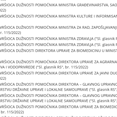
 VRŠIOCA DUŽNOSTI POMOĆNIKA MINISTRA GRAĐEVINARSTVA, SAO
022)
VRŠIOCA DUŽNOSTI POMOĆNIKA MINISTRA KULTURE I INFORMISANJA (
 VRŠIOCA DUŽNOSTI POMOĆNIKA MINISTRA ZA RAD, ZAPOŠLJAVANJE
br. 115/2022)
VRŠIOCA DUŽNOSTI POMOĆNIKA MINISTRA ZDRAVLJA ("Sl. glasnik RS
VRŠIOCA DUŽNOSTI POMOĆNIKA MINISTRA ZDRAVLJA ("Sl. glasnik RS
 VRŠIOCA DUŽNOSTI DIREKTORA UPRAVE ZA BIOMEDICINU U MINISTA
U VRŠIOCA DUŽNOSTI POMOĆNIKA DIREKTORA UPRAVE ZA AGRARNA
 I VODOPRIVREDE ("Sl. glasnik RS", br. 115/2022)
 VRŠIOCA DUŽNOSTI POMOĆNIKA DIREKTORA UPRAVE ZA JAVNI DUG
022)
U VRŠIOCA DUŽNOSTI POMOĆNIKA DIREKTORA – GLAVNOG UPRAV
STVU DRŽAVNE UPRAVE I LOKALNE SAMOUPRAVE ("Sl. glasnik RS", 
U VRŠIOCA DUŽNOSTI POMOĆNIKA DIREKTORA – GLAVNOG UPRAV
STVU DRŽAVNE UPRAVE I LOKALNE SAMOUPRAVE ("Sl. glasnik RS", 
 VRŠIOCA DUŽNOSTI POMOĆNIKA DIREKTORA UPRAVE ZA BIOMEDI
 br. 115/2022)