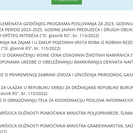
ELEMENATA GODIŠNJEG PROGRAMA POSLOVANJA ZA 2023. GODIN
 PERIOD 2023–2025. GODINE JAVNIH PREDUZEĆA I DRUGIH OBLIK
PŠTEG INTERESA ("Sl. glasnik RS", br. 115/2022)
NJA NA ZAJAM I U ZAKUP POJEDINIH VRSTA ROBA IZ ROBNIH REZER
l. glasnik RS", br. 115/2022)
O OGRANIČENJU VISINE CENA OSNOVNIH ŽIVOTNIH NAMIRNICA ("Sl. 
UNAMA UREDBE O OBELEŽAVANJU (MARKIRANJU) DERIVATA NAFTE ("
O PRIVREMENOJ ZABRANI IZVOZA I IZNOŠENJA PRIRODNOG GASA ("S
 ZA ULAZAK U REPUBLIKU SRBIJU ZA DRŽAVLJANE REPUBLIKE BURU
asnik RS", br. 115/2022)
 O OBRAZOVANJU TELA ZA KOORDINACIJU POSLOVA INFORMACIONE 
 VRŠIOCA DUŽNOSTI POMOĆNIKA MINISTRA POLJOPRIVREDE, ŠUMARS
 VRŠIOCA DUŽNOSTI POMOĆNIKA MINISTRA GRAĐEVINARSTVA, SAO
022)