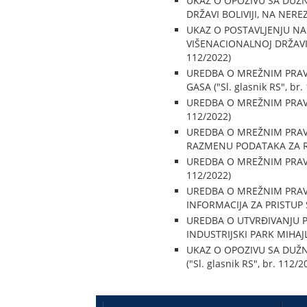
UKAZ O OPOZIVU SA DUŽ
DRŽAVI BOLIVIJI, NA NEREZ
UKAZ O POSTAVLJENJU N
VIŠENACIONALNOJ DRŽAVI B
112/2022)
UREDBA O MREŽNIM PRAV
GASA ("Sl. glasnik RS", br.
UREDBA O MREŽNIM PRAVI
112/2022)
UREDBA O MREŽNIM PRAV
RAZMENU PODATAKA ZA RA
UREDBA O MREŽNIM PRAVIL
112/2022)
UREDBA O MREŽNIM PRAVI
INFORMACIJA ZA PRISTUP 
UREDBA O UTVRĐIVANJU 
INDUSTRIJSKI PARK MIHAJLO
UKAZ O OPOZIVU SA DUŽ
("Sl. glasnik RS", br. 112/2