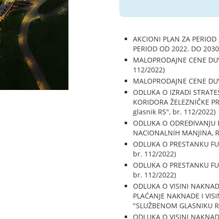
AKCIONI PLAN ZA PERIOD 
PERIOD OD 2022. DO 2030. 
MALOPRODAJNE CENE DUVAN
112/2022)
MALOPRODAJNE CENE DUVAN
ODLUKA O IZRADI STRAT
KORIDORA ŽELEZNIČKE PR
glasnik RS", br. 112/2022)
ODLUKA O ODREĐIVANJU 
NACIONALNIH MANJINA, RAS
ODLUKA O PRESTANKU FUN
br. 112/2022)
ODLUKA O PRESTANKU FUNK
br. 112/2022)
ODLUKA O VISINI NAKNAD
PLAĆANJE NAKNADE I VISIN
"SLUŽBENOM GLASNIKU RS" 
ODLUKA O VISINI NAKNAD