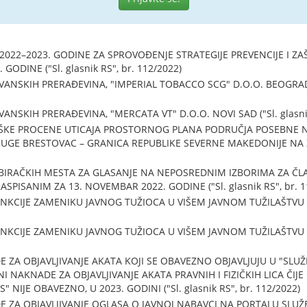
2022–2023. GODINE ZA SPROVOĐENJE STRATEGIJE PREVENCIJE I ZAŠ
GODINE ("Sl. glasnik RS", br. 112/2022)
SKIH PRERAĐEVINA, "IMPERIAL TOBACCO SCG" D.O.O. BEOGRAD ("S
SKIH PRERAĐEVINA, "MERCATA VT" D.O.O. NOVI SAD ("Sl. glasnik 
EŠKE PROCENE UTICAJA PROSTORNOG PLANA PODRUČJA POSEBNE
UGE BRESTOVAC – GRANICA REPUBLIKE SEVERNE MAKEDONIJE NA Ž
BIRAČKIH MESTA ZA GLASANJE NA NEPOSREDNIM IZBORIMA ZA Č
PISANIM ZA 13. NOVEMBAR 2022. GODINE ("Sl. glasnik RS", br. 1
KCIJE ZAMENIKU JAVNOG TUŽIOCA U VIŠEM JAVNOM TUŽILAŠTVU U 
CIJE ZAMENIKU JAVNOG TUŽIOCA U VIŠEM JAVNOM TUŽILAŠTVU U KR
E ZA OBJAVLJIVANJE AKATA KOJI SE OBAVEZNO OBJAVLJUJU U "SL
I NAKNADE ZA OBJAVLJIVANJE AKATA PRAVNIH I FIZIČKIH LICA ČIJE 
NIJE OBAVEZNO, U 2023. GODINI ("Sl. glasnik RS", br. 112/2022)
E ZA OBJAVLJIVANJE OGLASA O JAVNOJ NABAVCI NA PORTALU SLUŽ