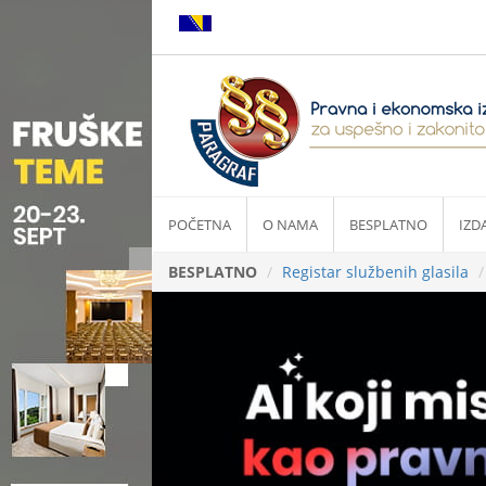
POČETNA
O NAMA
BESPLATNO
IZD
BESPLATNO
Registar službenih glasila