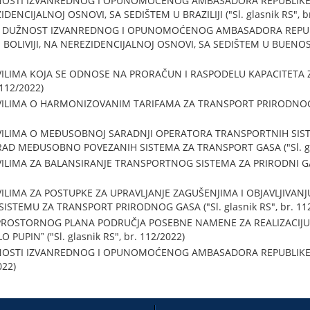
NOSTI IZVANREDNOG I OPUNOMOĆENOG AMBASADORA REPUBLIKE 
IDENCIJALNOJ OSNOVI, SA SEDIŠTEM U BRAZILIJI ("Sl. glasnik RS", b
A DUŽNOST IZVANREDNOG I OPUNOMOĆENOG AMBASADORA REPUBL
OLIVIJI, NA NEREZIDENCIJALNOJ OSNOVI, SA SEDIŠTEM U BUENOS AJR
ILIMA KOJA SE ODNOSE NA PRORAČUN I RASPODELU KAPACITETA
 112/2022)
LIMA O HARMONIZOVANIM TARIFAMA ZA TRANSPORT PRIRODNOG GAS
ILIMA O MEĐUSOBNOJ SARADNJI OPERATORA TRANSPORTNIH SISTE
D MEĐUSOBNO POVEZANIH SISTEMA ZA TRANSPORT GASA ("Sl. glasn
IMA ZA BALANSIRANJE TRANSPORTNOG SISTEMA ZA PRIRODNI GAS ("
LIMA ZA POSTUPKE ZA UPRAVLJANJE ZAGUŠENJIMA I OBJAVLJIVANJ
SISTEMU ZA TRANSPORT PRIRODNOG GASA ("Sl. glasnik RS", br. 11
PROSTORNOG PLANA PODRUČJA POSEBNE NAMENE ZA REALIZACIJU 
 PUPINˮ ("Sl. glasnik RS", br. 112/2022)
NOSTI IZVANREDNOG I OPUNOMOĆENOG AMBASADORA REPUBLIKE SR
022)