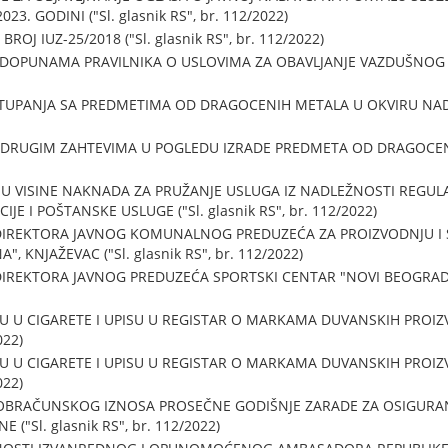
023. GODINI ("Sl. glasnik RS", br. 112/2022)
J IUZ-25/2018 ("Sl. glasnik RS", br. 112/2022)
 DOPUNAMA PRAVILNIKA O USLOVIMA ZA OBAVLJANJE VAZDUŠNOG SAO
TUPANJA SA PREDMETIMA OD DRAGOCENIH METALA U OKVIRU NADZORA
I DRUGIM ZAHTEVIMA U POGLEDU IZRADE PREDMETA OD DRAGOCENIH 
JU VISINE NAKNADA ZA PRUŽANJE USLUGA IZ NADLEŽNOSTI REGUL
 I POŠTANSKE USLUGE ("Sl. glasnik RS", br. 112/2022)
DIREKTORA JAVNOG KOMUNALNOG PREDUZEĆA ZA PROIZVODNJU I 
KNJAŽEVAC ("Sl. glasnik RS", br. 112/2022)
REKTORA JAVNOG PREDUZEĆA SPORTSKI CENTAR "NOVI BEOGRAD" ("S
U U CIGARETE I UPISU U REGISTAR O MARKAMA DUVANSKIH PROIZVO
022)
U U CIGARETE I UPISU U REGISTAR O MARKAMA DUVANSKIH PROIZVO
022)
 OBRAČUNSKOG IZNOSA PROSEČNE GODIŠNJE ZARADE ZA OSIGURAN
("Sl. glasnik RS", br. 112/2022)