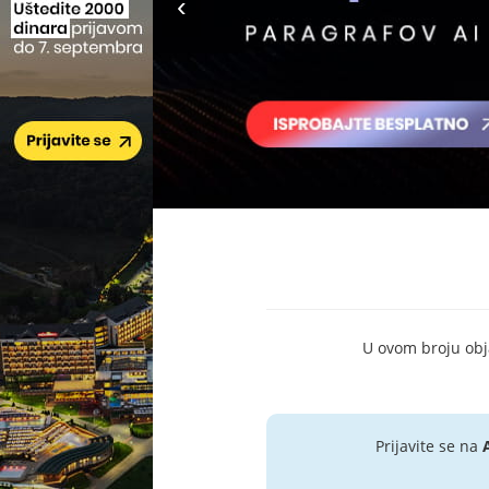
U ovom broju objav
Prijavite se na