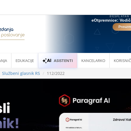
ANJA
EDUKACIJE
ASISTENTI
KANCELARKO
KORISNIČ
Službeni glasnik RS
112/2022