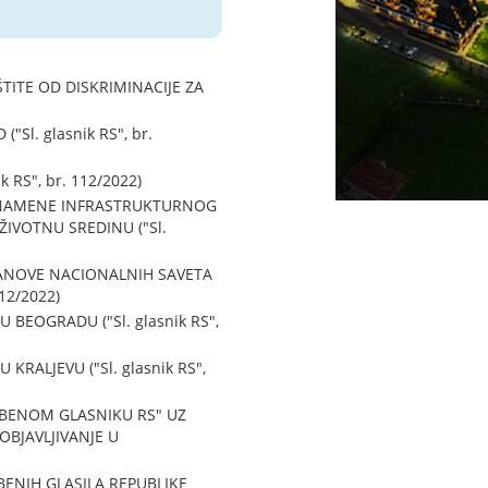
TITE OD DISKRIMINACIJE ZA
l. glasnik RS", br.
RS", br. 112/2022)
 NAMENE INFRASTRUKTURNOG
IVOTNU SREDINU ("Sl.
LANOVE NACIONALNIH SAVETA
12/2022)
BEOGRADU ("Sl. glasnik RS",
ALJEVU ("Sl. glasnik RS",
UŽBENOM GLASNIKU RS" UZ
OBJAVLJIVANJE U
BENIH GLASILA REPUBLIKE