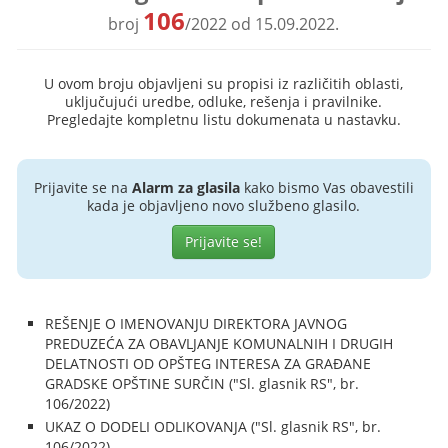
106
broj
/2022 od 15.09.2022.
U ovom broju objavljeni su propisi iz različitih oblasti,
uključujući uredbe, odluke, rešenja i pravilnike.
Pregledajte kompletnu listu dokumenata u nastavku.
Prijavite se na
Alarm za glasila
kako bismo Vas obavestili
kada je objavljeno novo službeno glasilo.
Prijavite se!
REŠENJE O IMENOVANJU DIREKTORA JAVNOG
PREDUZEĆA ZA OBAVLJANJE KOMUNALNIH I DRUGIH
DELATNOSTI OD OPŠTEG INTERESA ZA GRAĐANE
GRADSKE OPŠTINE SURČIN ("Sl. glasnik RS", br.
106/2022)
UKAZ O DODELI ODLIKOVANJA ("Sl. glasnik RS", br.
106/2022)