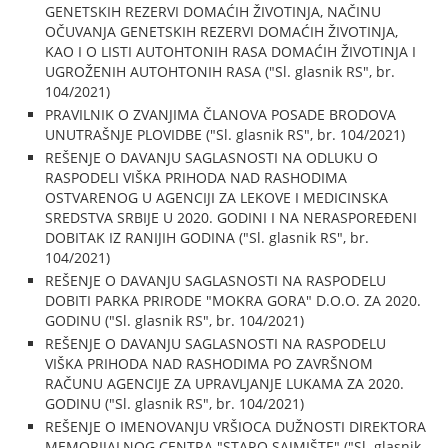
GENETSKIH REZERVI DOMAĆIH ŽIVOTINJA, NAČINU
OČUVANJA GENETSKIH REZERVI DOMAĆIH ŽIVOTINJA,
KAO I O LISTI AUTOHTONIH RASA DOMAĆIH ŽIVOTINJA I
UGROŽENIH AUTOHTONIH RASA ("Sl. glasnik RS", br.
104/2021)
PRAVILNIK O ZVANJIMA ČLANOVA POSADE BRODOVA
UNUTRAŠNJE PLOVIDBE ("Sl. glasnik RS", br. 104/2021)
REŠENJE O DAVANJU SAGLASNOSTI NA ODLUKU O
RASPODELI VIŠKA PRIHODA NAD RASHODIMA
OSTVARENOG U AGENCIJI ZA LEKOVE I MEDICINSKA
SREDSTVA SRBIJE U 2020. GODINI I NA NERASPOREĐENI
DOBITAK IZ RANIJIH GODINA ("Sl. glasnik RS", br.
104/2021)
REŠENJE O DAVANJU SAGLASNOSTI NA RASPODELU
DOBITI PARKA PRIRODE "MOKRA GORA" D.O.O. ZA 2020.
GODINU ("Sl. glasnik RS", br. 104/2021)
REŠENJE O DAVANJU SAGLASNOSTI NA RASPODELU
VIŠKA PRIHODA NAD RASHODIMA PO ZAVRŠNOM
RAČUNU AGENCIJE ZA UPRAVLJANJE LUKAMA ZA 2020.
GODINU ("Sl. glasnik RS", br. 104/2021)
REŠENJE O IMENOVANJU VRŠIOCA DUŽNOSTI DIREKTORA
MEMORIJALNOG CENTRA "STARO SAJMIŠTE" ("Sl. glasnik