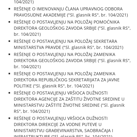
104/2021)
REŠENJE O IMENOVANJU ČLANA UPRAVNOG ODBORA
PRAVOSUDNE AKADEMIJE ("Sl. glasnik RS", br. 104/2021)
REŠENJE O POSTAVLJENJU NA POLOŽAJ POMOĆNIKA
DIREKTORA GEOLOŠKOG ZAVODA SRBIJE ("Sl. glasnik RS",
br. 104/2021)
REŠENJE O POSTAVLJENJU NA POLOŽAJ SEKRETARA
MINISTARSTVA PRAVDE ("Sl. glasnik RS", br. 104/2021)
REŠENJE O POSTAVLJENJU NA POLOŽAJ ZAMENIKA
DIREKTORA GEOLOŠKOG ZAVODA SRBIJE ("Sl. glasnik RS",
br. 104/2021)
REŠENJE O POSTAVLJENJU NA POLOŽAJ ZAMENIKA
DIREKTORA REPUBLIČKOG SEKRETARIJATA ZA JAVNE
POLITIKE ("Sl. glasnik RS", br. 104/2021)
REŠENJE O POSTAVLJENJU VRŠIOCA DUŽNOSTI
DIREKTORA AGENCIJE ZA ZAŠTITU ŽIVOTNE SREDINE U
MINISTARSTVU ZAŠTITE ŽIVOTNE SREDINE ("Sl. glasnik
RS", br. 104/2021)
REŠENJE O POSTAVLJENJU VRŠIOCA DUŽNOSTI
DIREKTORA DIREKCIJE ZA VODNE PUTEVE U
MINISTARSTVU GRAĐEVINARSTVA, SAOBRAĆAJA I
INFRASTRUKTURE ("Sl. glasnik RS", br. 104/2021)