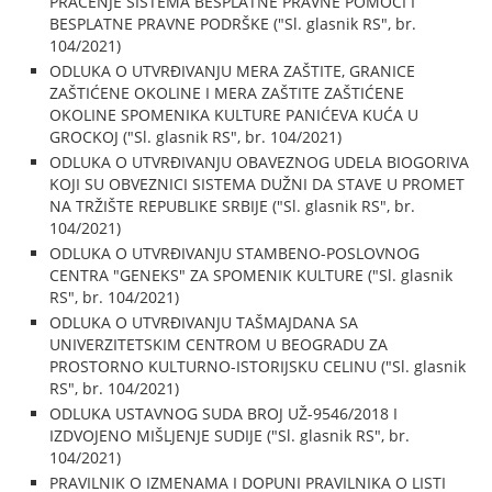
PRAĆENJE SISTEMA BESPLATNE PRAVNE POMOĆI I
BESPLATNE PRAVNE PODRŠKE ("Sl. glasnik RS", br.
104/2021)
ODLUKA O UTVRĐIVANJU MERA ZAŠTITE, GRANICE
ZAŠTIĆENE OKOLINE I MERA ZAŠTITE ZAŠTIĆENE
OKOLINE SPOMENIKA KULTURE PANIĆEVA KUĆA U
GROCKOJ ("Sl. glasnik RS", br. 104/2021)
ODLUKA O UTVRĐIVANJU OBAVEZNOG UDELA BIOGORIVA
KOJI SU OBVEZNICI SISTEMA DUŽNI DA STAVE U PROMET
NA TRŽIŠTE REPUBLIKE SRBIJE ("Sl. glasnik RS", br.
104/2021)
ODLUKA O UTVRĐIVANJU STAMBENO-POSLOVNOG
CENTRA "GENEKS" ZA SPOMENIK KULTURE ("Sl. glasnik
RS", br. 104/2021)
ODLUKA O UTVRĐIVANJU TAŠMAJDANA SA
UNIVERZITETSKIM CENTROM U BEOGRADU ZA
PROSTORNO KULTURNO-ISTORIJSKU CELINU ("Sl. glasnik
RS", br. 104/2021)
ODLUKA USTAVNOG SUDA BROJ UŽ-9546/2018 I
IZDVOJENO MIŠLJENJE SUDIJE ("Sl. glasnik RS", br.
104/2021)
PRAVILNIK O IZMENAMA I DOPUNI PRAVILNIKA O LISTI