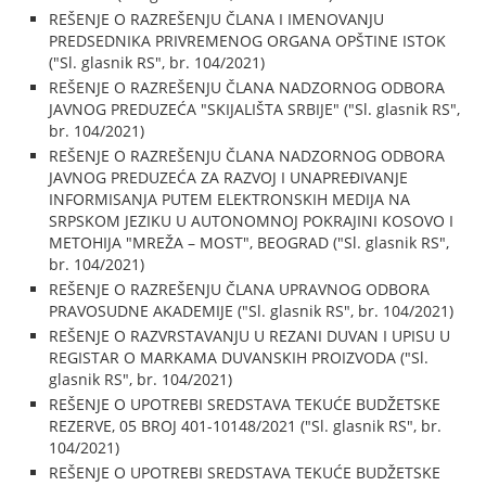
REŠENJE O RAZREŠENJU ČLANA I IMENOVANJU
PREDSEDNIKA PRIVREMENOG ORGANA OPŠTINE ISTOK
("Sl. glasnik RS", br. 104/2021)
REŠENJE O RAZREŠENJU ČLANA NADZORNOG ODBORA
JAVNOG PREDUZEĆA "SKIJALIŠTA SRBIJE" ("Sl. glasnik RS",
br. 104/2021)
REŠENJE O RAZREŠENJU ČLANA NADZORNOG ODBORA
JAVNOG PREDUZEĆA ZA RAZVOJ I UNAPREĐIVANJE
INFORMISANJA PUTEM ELEKTRONSKIH MEDIJA NA
SRPSKOM JEZIKU U AUTONOMNOJ POKRAJINI KOSOVO I
METOHIJA "MREŽA – MOST", BEOGRAD ("Sl. glasnik RS",
br. 104/2021)
REŠENJE O RAZREŠENJU ČLANA UPRAVNOG ODBORA
PRAVOSUDNE AKADEMIJE ("Sl. glasnik RS", br. 104/2021)
REŠENJE O RAZVRSTAVANJU U REZANI DUVAN I UPISU U
REGISTAR O MARKAMA DUVANSKIH PROIZVODA ("Sl.
glasnik RS", br. 104/2021)
REŠENJE O UPOTREBI SREDSTAVA TEKUĆE BUDŽETSKE
REZERVE, 05 BROJ 401-10148/2021 ("Sl. glasnik RS", br.
104/2021)
REŠENJE O UPOTREBI SREDSTAVA TEKUĆE BUDŽETSKE