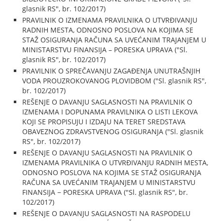
glasnik RS", br. 102/2017)
PRAVILNIK O IZMENAMA PRAVILNIKA O UTVRĐIVANJU
RADNIH MESTA, ODNOSNO POSLOVA NA KOJIMA SE
STAŽ OSIGURANJA RAČUNA SA UVEĆANIM TRAJANJEM U
MINISTARSTVU FINANSIJA – PORESKA UPRAVA ("Sl.
glasnik RS", br. 102/2017)
PRAVILNIK O SPREČAVANJU ZAGAĐENJA UNUTRAŠNJIH
VODA PROUZROKOVANOG PLOVIDBOM ("Sl. glasnik RS",
br. 102/2017)
REŠENJE O DAVANJU SAGLASNOSTI NA PRAVILNIK O
IZMENAMA I DOPUNAMA PRAVILNIKA O LISTI LEKOVA
KOJI SE PROPISUJU I IZDAJU NA TERET SREDSTAVA
OBAVEZNOG ZDRAVSTVENOG OSIGURANJA ("Sl. glasnik
RS", br. 102/2017)
REŠENJE O DAVANJU SAGLASNOSTI NA PRAVILNIK O
IZMENAMA PRAVILNIKA O UTVRĐIVANJU RADNIH MESTA,
ODNOSNO POSLOVA NA KOJIMA SE STAŽ OSIGURANJA
RAČUNA SA UVEĆANIM TRAJANJEM U MINISTARSTVU
FINANSIJA − PORESKA UPRAVA ("Sl. glasnik RS", br.
102/2017)
REŠENJE O DAVANJU SAGLASNOSTI NA RASPODELU