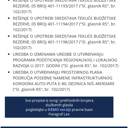
REŠENJE O UPOTREBI SREDSTAVA TEKUĆE BUDŽETSKE
REZERVE, 05 BROJ 401-11193/2017 ("Sl. glasnik RS", br.
102/2017)
REŠENJE O UPOTREBI SREDSTAVA TEKUĆE BUDŽETSKE
REZERVE, 05 BROJ 401-11194/2017 ("Sl. glasnik RS", br.
102/2017)
REŠENJE O UPOTREBI SREDSTAVA TEKUĆE BUDŽETSKE
REZERVE, 05 BROJ 401-11198/2017 ("Sl. glasnik RS", br.
102/2017)
UREDBA O IZMENAMA UREDBE O UTVRĐIVANJU
PROGRAMA PODSTICANJA REGIONALNOG I LOKALNOG
RAZVOJA U 2017. GODINI ("Sl. glasnik RS", br. 102/2017)
UREDBA O UTVRĐIVANJU PROSTORNOG PLANA
PODRUČJA POSEBNE NAMENE INFRASTRUKTURNOG
KORIDORA AUTO-PUTA E-80, DEONICA NIŠ–MERDARE
("Sl. glasnik RS", br. 102/2017)
Sve propise iz ovog i prethodnih brojeva
službenih glasila
pogledajte u
DEMO verziji
pravne baze
Paragraf Lex