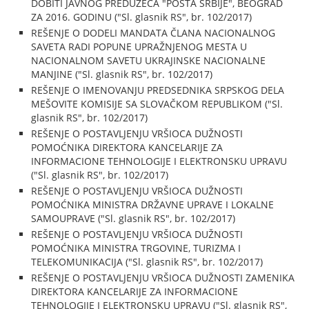
DOBITI JAVNOG PREDUZEĆA "POŠTA SRBIJE", BEOGRAD
ZA 2016. GODINU ("Sl. glasnik RS", br. 102/2017)
REŠENJE O DODELI MANDATA ČLANA NACIONALNOG
SAVETA RADI POPUNE UPRAŽNJENOG MESTA U
NACIONALNOM SAVETU UKRAJINSKE NACIONALNE
MANJINE ("Sl. glasnik RS", br. 102/2017)
REŠENJE O IMENOVANJU PREDSEDNIKA SRPSKOG DELA
MEŠOVITE KOMISIJE SA SLOVAČKOM REPUBLIKOM ("Sl.
glasnik RS", br. 102/2017)
REŠENJE O POSTAVLJENJU VRŠIOCA DUŽNOSTI
POMOĆNIKA DIREKTORA KANCELARIJE ZA
INFORMACIONE TEHNOLOGIJE I ELEKTRONSKU UPRAVU
("Sl. glasnik RS", br. 102/2017)
REŠENJE O POSTAVLJENJU VRŠIOCA DUŽNOSTI
POMOĆNIKA MINISTRA DRŽAVNE UPRAVE I LOKALNE
SAMOUPRAVE ("Sl. glasnik RS", br. 102/2017)
REŠENJE O POSTAVLJENJU VRŠIOCA DUŽNOSTI
POMOĆNIKA MINISTRA TRGOVINE, TURIZMA I
TELEKOMUNIKACIJA ("Sl. glasnik RS", br. 102/2017)
REŠENJE O POSTAVLJENJU VRŠIOCA DUŽNOSTI ZAMENIKA
DIREKTORA KANCELARIJE ZA INFORMACIONE
TEHNOLOGIJE I ELEKTRONSKU UPRAVU ("Sl. glasnik RS",