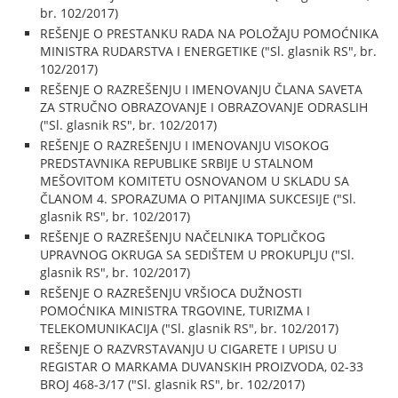
br. 102/2017)
REŠENJE O PRESTANKU RADA NA POLOŽAJU POMOĆNIKA
MINISTRA RUDARSTVA I ENERGETIKE ("Sl. glasnik RS", br.
102/2017)
REŠENJE O RAZREŠENJU I IMENOVANJU ČLANA SAVETA
ZA STRUČNO OBRAZOVANJE I OBRAZOVANJE ODRASLIH
("Sl. glasnik RS", br. 102/2017)
REŠENJE O RAZREŠENJU I IMENOVANJU VISOKOG
PREDSTAVNIKA REPUBLIKE SRBIJE U STALNOM
MEŠOVITOM KOMITETU OSNOVANOM U SKLADU SA
ČLANOM 4. SPORAZUMA O PITANJIMA SUKCESIJE ("Sl.
glasnik RS", br. 102/2017)
REŠENJE O RAZREŠENJU NAČELNIKA TOPLIČKOG
UPRAVNOG OKRUGA SA SEDIŠTEM U PROKUPLJU ("Sl.
glasnik RS", br. 102/2017)
REŠENJE O RAZREŠENJU VRŠIOCA DUŽNOSTI
POMOĆNIKA MINISTRA TRGOVINE, TURIZMA I
TELEKOMUNIKACIJA ("Sl. glasnik RS", br. 102/2017)
REŠENJE O RAZVRSTAVANJU U CIGARETE I UPISU U
REGISTAR O MARKAMA DUVANSKIH PROIZVODA, 02-33
BROJ 468-3/17 ("Sl. glasnik RS", br. 102/2017)