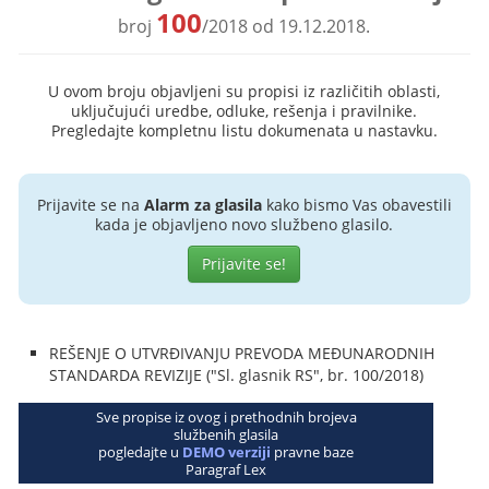
100
broj
/2018 od 19.12.2018.
U ovom broju objavljeni su propisi iz različitih oblasti,
uključujući uredbe, odluke, rešenja i pravilnike.
Pregledajte kompletnu listu dokumenata u nastavku.
Prijavite se na
Alarm za glasila
kako bismo Vas obavestili
kada je objavljeno novo službeno glasilo.
Prijavite se!
REŠENJE O UTVRĐIVANJU PREVODA MEĐUNARODNIH
STANDARDA REVIZIJE ("Sl. glasnik RS", br. 100/2018)
Sve propise iz ovog i prethodnih brojeva
službenih glasila
pogledajte u
DEMO verziji
pravne baze
Paragraf Lex