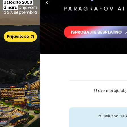
U ovom broju objav
Prijavite se na