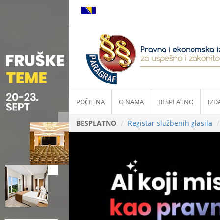
POČETNA
O NAMA
BESPLATNO
IZD
BESPLATNO
Registar službenih glasila