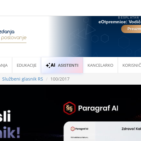
ANJA
EDUKACIJE
ASISTENTI
KANCELARKO
KORISNIČ
Službeni glasnik RS
100/2017