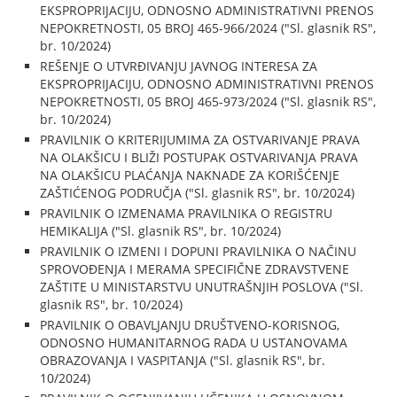
EKSPROPRIJACIJU, ODNOSNO ADMINISTRATIVNI PRENOS
NEPOKRETNOSTI, 05 BROJ 465-966/2024 ("Sl. glasnik RS",
br. 10/2024)
REŠENJE O UTVRĐIVANJU JAVNOG INTERESA ZA
EKSPROPRIJACIJU, ODNOSNO ADMINISTRATIVNI PRENOS
NEPOKRETNOSTI, 05 BROJ 465-973/2024 ("Sl. glasnik RS",
br. 10/2024)
PRAVILNIK O KRITERIJUMIMA ZA OSTVARIVANJE PRAVA
NA OLAKŠICU I BLIŽI POSTUPAK OSTVARIVANJA PRAVA
NA OLAKŠICU PLAĆANJA NAKNADE ZA KORIŠĆENJE
ZAŠTIĆENOG PODRUČJA ("Sl. glasnik RS", br. 10/2024)
PRAVILNIK O IZMENAMA PRAVILNIKA O REGISTRU
HEMIKALIJA ("Sl. glasnik RS", br. 10/2024)
PRAVILNIK O IZMENI I DOPUNI PRAVILNIKA O NAČINU
SPROVOĐENJA I MERAMA SPECIFIČNE ZDRAVSTVENE
ZAŠTITE U MINISTARSTVU UNUTRAŠNJIH POSLOVA ("Sl.
glasnik RS", br. 10/2024)
PRAVILNIK O OBAVLJANJU DRUŠTVENO-KORISNOG,
ODNOSNO HUMANITARNOG RADA U USTANOVAMA
OBRAZOVANJA I VASPITANJA ("Sl. glasnik RS", br.
10/2024)