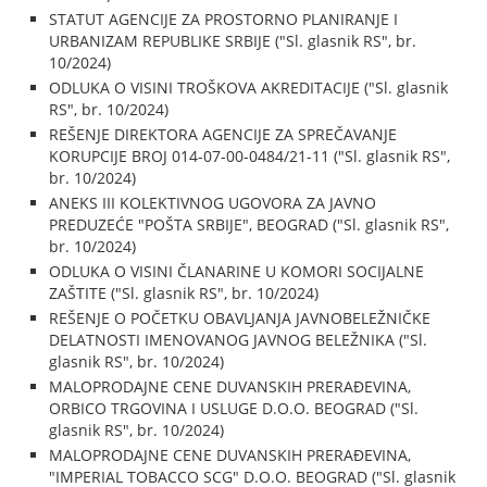
STATUT AGENCIJE ZA PROSTORNO PLANIRANJE I
URBANIZAM REPUBLIKE SRBIJE ("Sl. glasnik RS", br.
10/2024)
ODLUKA O VISINI TROŠKOVA AKREDITACIJE ("Sl. glasnik
RS", br. 10/2024)
REŠENJE DIREKTORA AGENCIJE ZA SPREČAVANJE
KORUPCIJE BROJ 014-07-00-0484/21-11 ("Sl. glasnik RS",
br. 10/2024)
ANEKS III KOLEKTIVNOG UGOVORA ZA JAVNO
PREDUZEĆE "POŠTA SRBIJE", BEOGRAD ("Sl. glasnik RS",
br. 10/2024)
ODLUKA O VISINI ČLANARINE U KOMORI SOCIJALNE
ZAŠTITE ("Sl. glasnik RS", br. 10/2024)
REŠENJE O POČETKU OBAVLJANJA JAVNOBELEŽNIČKE
DELATNOSTI IMENOVANOG JAVNOG BELEŽNIKA ("Sl.
glasnik RS", br. 10/2024)
MALOPRODAJNE CENE DUVANSKIH PRERAĐEVINA,
ORBICO TRGOVINA I USLUGE D.O.O. BEOGRAD ("Sl.
glasnik RS", br. 10/2024)
MALOPRODAJNE CENE DUVANSKIH PRERAĐEVINA,
"IMPERIAL TOBACCO SCG" D.O.O. BEOGRAD ("Sl. glasnik