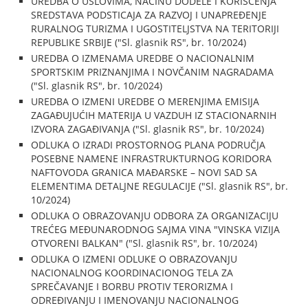
UREDBA O USLOVIMA, NAČINU DODELE I KORIŠĆENJA
SREDSTAVA PODSTICAJA ZA RAZVOJ I UNAPREĐENJE
RURALNOG TURIZMA I UGOSTITELJSTVA NA TERITORIJI
REPUBLIKE SRBIJE ("Sl. glasnik RS", br. 10/2024)
UREDBA O IZMENAMA UREDBE O NACIONALNIM
SPORTSKIM PRIZNANJIMA I NOVČANIM NAGRADAMA
("Sl. glasnik RS", br. 10/2024)
UREDBA O IZMENI UREDBE O MERENJIMA EMISIJA
ZAGAĐUJUĆIH MATERIJA U VAZDUH IZ STACIONARNIH
IZVORA ZAGAĐIVANJA ("Sl. glasnik RS", br. 10/2024)
ODLUKA O IZRADI PROSTORNOG PLANA PODRUČJA
POSEBNE NAMENE INFRASTRUKTURNOG KORIDORA
NAFTOVODA GRANICA MAĐARSKE – NOVI SAD SA
ELEMENTIMA DETALJNE REGULACIJE ("Sl. glasnik RS", br.
10/2024)
ODLUKA O OBRAZOVANJU ODBORA ZA ORGANIZACIJU
TREĆEG MEĐUNARODNOG SAJMA VINA "VINSKA VIZIJA
OTVORENI BALKAN" ("Sl. glasnik RS", br. 10/2024)
ODLUKA O IZMENI ODLUKE O OBRAZOVANJU
NACIONALNOG KOORDINACIONOG TELA ZA
SPREČAVANJE I BORBU PROTIV TERORIZMA I
ODREĐIVANJU I IMENOVANJU NACIONALNOG