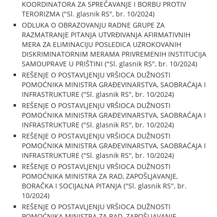
KOORDINATORA ZA SPREČAVANJE I BORBU PROTIV
TERORIZMA ("Sl. glasnik RS", br. 10/2024)
ODLUKA O OBRAZOVANJU RADNE GRUPE ZA
RAZMATRANJE PITANJA UTVRĐIVANJA AFIRMATIVNIH
MERA ZA ELIMINACIJU POSLEDICA UZROKOVANIH
DISKRIMINATORNIM MERAMA PRIVREMENIH INSTITUCIJA
SAMOUPRAVE U PRIŠTINI ("Sl. glasnik RS", br. 10/2024)
REŠENJE O POSTAVLJENJU VRŠIOCA DUŽNOSTI
POMOĆNIKA MINISTRA GRAĐEVINARSTVA, SAOBRAĆAJA I
INFRASTRUKTURE ("Sl. glasnik RS", br. 10/2024)
REŠENJE O POSTAVLJENJU VRŠIOCA DUŽNOSTI
POMOĆNIKA MINISTRA GRAĐEVINARSTVA, SAOBRAĆAJA I
INFRASTRUKTURE ("Sl. glasnik RS", br. 10/2024)
REŠENJE O POSTAVLJENJU VRŠIOCA DUŽNOSTI
POMOĆNIKA MINISTRA GRAĐEVINARSTVA, SAOBRAĆAJA I
INFRASTRUKTURE ("Sl. glasnik RS", br. 10/2024)
REŠENJE O POSTAVLJENJU VRŠIOCA DUŽNOSTI
POMOĆNIKA MINISTRA ZA RAD, ZAPOŠLJAVANJE,
BORAČKA I SOCIJALNA PITANJA ("Sl. glasnik RS", br.
10/2024)
REŠENJE O POSTAVLJENJU VRŠIOCA DUŽNOSTI
POMOĆNIKA MINISTRA ZA RAD, ZAPOŠLJAVANJE,