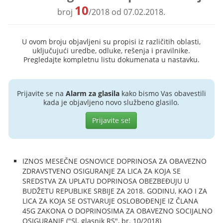
10
broj
/2018 od 07.02.2018.
U ovom broju objavljeni su propisi iz različitih oblasti,
uključujući uredbe, odluke, rešenja i pravilnike.
Pregledajte kompletnu listu dokumenata u nastavku.
Prijavite se na
Alarm za glasila
kako bismo Vas obavestili
kada je objavljeno novo službeno glasilo.
Prijavite se!
IZNOS MESEČNE OSNOVICE DOPRINOSA ZA OBAVEZNO
ZDRAVSTVENO OSIGURANJE ZA LICA ZA KOJA SE
SREDSTVA ZA UPLATU DOPRINOSA OBEZBEĐUJU U
BUDŽETU REPUBLIKE SRBIJE ZA 2018. GODINU, KAO I ZA
LICA ZA KOJA SE OSTVARUJE OSLOBOĐENJE IZ ČLANA
45G ZAKONA O DOPRINOSIMA ZA OBAVEZNO SOCIJALNO
OSIGURANJE ("Sl. glasnik RS", br. 10/2018)