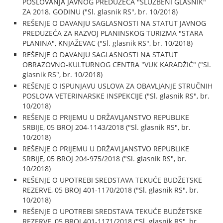
POSLOVANJA JAVNOG PREDUZEĆA "SLUŽBENI GLASNIK"
ZA 2018. GODINU ("Sl. glasnik RS", br. 10/2018)
REŠENJE O DAVANJU SAGLASNOSTI NA STATUT JAVNOG
PREDUZEĆA ZA RAZVOJ PLANINSKOG TURIZMA "STARA
PLANINA", KNJAŽEVAC ("Sl. glasnik RS", br. 10/2018)
REŠENJE O DAVANJU SAGLASNOSTI NA STATUT
OBRAZOVNO-KULTURNOG CENTRA "VUK KARADŽIĆ" ("Sl.
glasnik RS", br. 10/2018)
REŠENJE O ISPUNJAVU USLOVA ZA OBAVLJANJE STRUČNIH
POSLOVA VETERINARSKE INSPEKCIJE ("Sl. glasnik RS", br.
10/2018)
REŠENJE O PRIJEMU U DRŽAVLJANSTVO REPUBLIKE
SRBIJE, 05 BROJ 204-1143/2018 ("Sl. glasnik RS", br.
10/2018)
REŠENJE O PRIJEMU U DRŽAVLJANSTVO REPUBLIKE
SRBIJE, 05 BROJ 204-975/2018 ("Sl. glasnik RS", br.
10/2018)
REŠENJE O UPOTREBI SREDSTAVA TEKUĆE BUDŽETSKE
REZERVE, 05 BROJ 401-1170/2018 ("Sl. glasnik RS", br.
10/2018)
REŠENJE O UPOTREBI SREDSTAVA TEKUĆE BUDŽETSKE
REZERVE, 05 BROJ 401-1171/2018 ("Sl. glasnik RS", br.