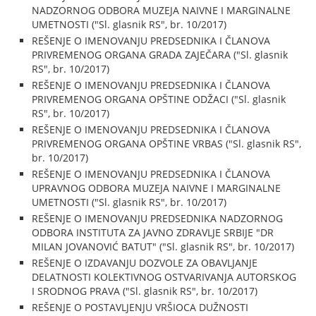
NADZORNOG ODBORA MUZEJA NAIVNE I MARGINALNE
UMETNOSTI ("Sl. glasnik RS", br. 10/2017)
REŠENJE O IMENOVANJU PREDSEDNIKA I ČLANOVA
PRIVREMENOG ORGANA GRADA ZAJEČARA ("Sl. glasnik
RS", br. 10/2017)
REŠENJE O IMENOVANJU PREDSEDNIKA I ČLANOVA
PRIVREMENOG ORGANA OPŠTINE ODŽACI ("Sl. glasnik
RS", br. 10/2017)
REŠENJE O IMENOVANJU PREDSEDNIKA I ČLANOVA
PRIVREMENOG ORGANA OPŠTINE VRBAS ("Sl. glasnik RS",
br. 10/2017)
REŠENJE O IMENOVANJU PREDSEDNIKA I ČLANOVA
UPRAVNOG ODBORA MUZEJA NAIVNE I MARGINALNE
UMETNOSTI ("Sl. glasnik RS", br. 10/2017)
REŠENJE O IMENOVANJU PREDSEDNIKA NADZORNOG
ODBORA INSTITUTA ZA JAVNO ZDRAVLJE SRBIJE "DR
MILAN JOVANOVIĆ BATUT" ("Sl. glasnik RS", br. 10/2017)
REŠENJE O IZDAVANJU DOZVOLE ZA OBAVLJANJE
DELATNOSTI KOLEKTIVNOG OSTVARIVANJA AUTORSKOG
I SRODNOG PRAVA ("Sl. glasnik RS", br. 10/2017)
REŠENJE O POSTAVLJENJU VRŠIOCA DUŽNOSTI