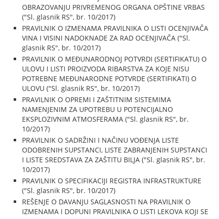
OBRAZOVANJU PRIVREMENOG ORGANA OPŠTINE VRBAS
("Sl. glasnik RS", br. 10/2017)
PRAVILNIK O IZMENAMA PRAVILNIKA O LISTI OCENJIVAČA
VINA I VISINI NADOKNADE ZA RAD OCENJIVAČA ("Sl.
glasnik RS", br. 10/2017)
PRAVILNIK O MEĐUNARODNOJ POTVRDI (SERTIFIKATU) O
ULOVU I LISTI PROIZVODA RIBARSTVA ZA KOJE NISU
POTREBNE MEĐUNARODNE POTVRDE (SERTIFIKATI) O
ULOVU ("Sl. glasnik RS", br. 10/2017)
PRAVILNIK O OPREMI I ZAŠTITNIM SISTEMIMA
NAMENJENIM ZA UPOTREBU U POTENCIJALNO
EKSPLOZIVNIM ATMOSFERAMA ("Sl. glasnik RS", br.
10/2017)
PRAVILNIK O SADRŽINI I NAČINU VOĐENJA LISTE
ODOBRENIH SUPSTANCI, LISTE ZABRANJENIH SUPSTANCI
I LISTE SREDSTAVA ZA ZAŠTITU BILJA ("Sl. glasnik RS", br.
10/2017)
PRAVILNIK O SPECIFIKACIJI REGISTRA INFRASTRUKTURE
("Sl. glasnik RS", br. 10/2017)
REŠENJE O DAVANJU SAGLASNOSTI NA PRAVILNIK O
IZMENAMA I DOPUNI PRAVILNIKA O LISTI LEKOVA KOJI SE