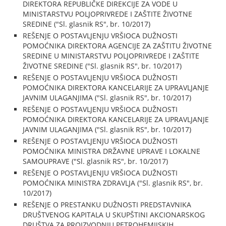
DIREKTORA REPUBLIČKE DIREKCIJE ZA VODE U
MINISTARSTVU POLJOPRIVREDE I ZAŠTITE ŽIVOTNE
SREDINE ("Sl. glasnik RS", br. 10/2017)
REŠENJE O POSTAVLJENJU VRŠIOCA DUŽNOSTI
POMOĆNIKA DIREKTORA AGENCIJE ZA ZAŠTITU ŽIVOTNE
SREDINE U MINISTARSTVU POLJOPRIVREDE I ZAŠTITE
ŽIVOTNE SREDINE ("Sl. glasnik RS", br. 10/2017)
REŠENJE O POSTAVLJENJU VRŠIOCA DUŽNOSTI
POMOĆNIKA DIREKTORA KANCELARIJE ZA UPRAVLJANJE
JAVNIM ULAGANJIMA ("Sl. glasnik RS", br. 10/2017)
REŠENJE O POSTAVLJENJU VRŠIOCA DUŽNOSTI
POMOĆNIKA DIREKTORA KANCELARIJE ZA UPRAVLJANJE
JAVNIM ULAGANJIMA ("Sl. glasnik RS", br. 10/2017)
REŠENJE O POSTAVLJENJU VRŠIOCA DUŽNOSTI
POMOĆNIKA MINISTRA DRŽAVNE UPRAVE I LOKALNE
SAMOUPRAVE ("Sl. glasnik RS", br. 10/2017)
REŠENJE O POSTAVLJENJU VRŠIOCA DUŽNOSTI
POMOĆNIKA MINISTRA ZDRAVLJA ("Sl. glasnik RS", br.
10/2017)
REŠENJE O PRESTANKU DUŽNOSTI PREDSTAVNIKA
DRUŠTVENOG KAPITALA U SKUPŠTINI AKCIONARSKOG
DRUŠTVA ZA PROIZVODNJU PETROHEMIJSKIH