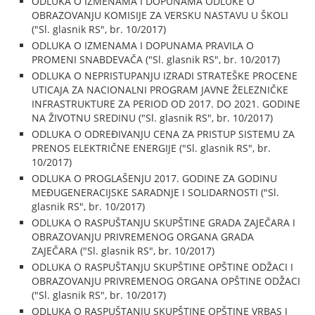
ODLUKA O IZMENAMA I DOPUNAMA ODLUKE O
OBRAZOVANJU KOMISIJE ZA VERSKU NASTAVU U ŠKOLI
("Sl. glasnik RS", br. 10/2017)
ODLUKA O IZMENAMA I DOPUNAMA PRAVILA O
PROMENI SNABDEVAČA ("Sl. glasnik RS", br. 10/2017)
ODLUKA O NEPRISTUPANJU IZRADI STRATEŠKE PROCENE
UTICAJA ZA NACIONALNI PROGRAM JAVNE ŽELEZNIČKE
INFRASTRUKTURE ZA PERIOD OD 2017. DO 2021. GODINE
NA ŽIVOTNU SREDINU ("Sl. glasnik RS", br. 10/2017)
ODLUKA O ODREĐIVANJU CENA ZA PRISTUP SISTEMU ZA
PRENOS ELEKTRIČNE ENERGIJE ("Sl. glasnik RS", br.
10/2017)
ODLUKA O PROGLAŠENJU 2017. GODINE ZA GODINU
MEĐUGENERACIJSKE SARADNJE I SOLIDARNOSTI ("Sl.
glasnik RS", br. 10/2017)
ODLUKA O RASPUŠTANJU SKUPŠTINE GRADA ZAJEČARA I
OBRAZOVANJU PRIVREMENOG ORGANA GRADA
ZAJEČARA ("Sl. glasnik RS", br. 10/2017)
ODLUKA O RASPUŠTANJU SKUPŠTINE OPŠTINE ODŽACI I
OBRAZOVANJU PRIVREMENOG ORGANA OPŠTINE ODŽACI
("Sl. glasnik RS", br. 10/2017)
ODLUKA O RASPUŠTANJU SKUPŠTINE OPŠTINE VRBAS I