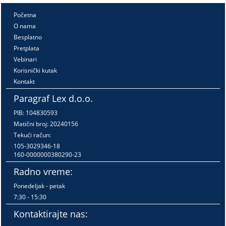
Početna
O nama
Besplatno
Pretplata
Vebinari
Korisnički kutak
Kontakt
Paragraf Lex d.o.o.
PIB: 104830593
Matični broj: 20240156
Tekući račun:
105-3029346-18
160-0000000380290-23
Radno vreme:
Ponedeljak - petak
7:30 - 15:30
Kontaktirajte nas: