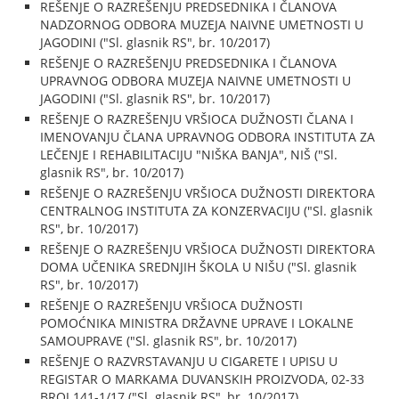
REŠENJE O RAZREŠENJU PREDSEDNIKA I ČLANOVA
NADZORNOG ODBORA MUZEJA NAIVNE UMETNOSTI U
JAGODINI ("Sl. glasnik RS", br. 10/2017)
REŠENJE O RAZREŠENJU PREDSEDNIKA I ČLANOVA
UPRAVNOG ODBORA MUZEJA NAIVNE UMETNOSTI U
JAGODINI ("Sl. glasnik RS", br. 10/2017)
REŠENJE O RAZREŠENJU VRŠIOCA DUŽNOSTI ČLANA I
IMENOVANJU ČLANA UPRAVNOG ODBORA INSTITUTA ZA
LEČENJE I REHABILITACIJU "NIŠKA BANJA", NIŠ ("Sl.
glasnik RS", br. 10/2017)
REŠENJE O RAZREŠENJU VRŠIOCA DUŽNOSTI DIREKTORA
CENTRALNOG INSTITUTA ZA KONZERVACIJU ("Sl. glasnik
RS", br. 10/2017)
REŠENJE O RAZREŠENJU VRŠIOCA DUŽNOSTI DIREKTORA
DOMA UČENIKA SREDNJIH ŠKOLA U NIŠU ("Sl. glasnik
RS", br. 10/2017)
REŠENJE O RAZREŠENJU VRŠIOCA DUŽNOSTI
POMOĆNIKA MINISTRA DRŽAVNE UPRAVE I LOKALNE
SAMOUPRAVE ("Sl. glasnik RS", br. 10/2017)
REŠENJE O RAZVRSTAVANJU U CIGARETE I UPISU U
REGISTAR O MARKAMA DUVANSKIH PROIZVODA, 02-33
BROJ 141-1/17 ("Sl. glasnik RS", br. 10/2017)