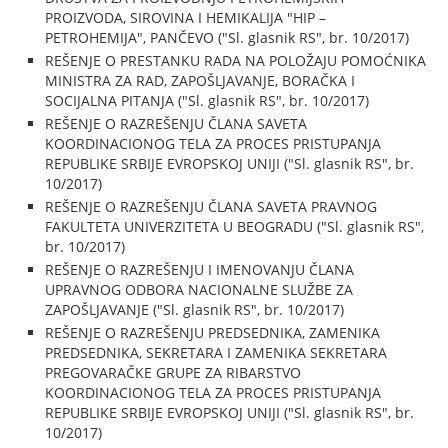
PROIZVODA, SIROVINA I HEMIKALIJA "HIP –
PETROHEMIJA", PANČEVO ("Sl. glasnik RS", br. 10/2017)
REŠENJE O PRESTANKU RADA NA POLOŽAJU POMOĆNIKA
MINISTRA ZA RAD, ZAPOŠLJAVANJE, BORAČKA I
SOCIJALNA PITANJA ("Sl. glasnik RS", br. 10/2017)
REŠENJE O RAZREŠENJU ČLANA SAVETA
KOORDINACIONOG TELA ZA PROCES PRISTUPANJA
REPUBLIKE SRBIJE EVROPSKOJ UNIJI ("Sl. glasnik RS", br.
10/2017)
REŠENJE O RAZREŠENJU ČLANA SAVETA PRAVNOG
FAKULTETA UNIVERZITETA U BEOGRADU ("Sl. glasnik RS",
br. 10/2017)
REŠENJE O RAZREŠENJU I IMENOVANJU ČLANA
UPRAVNOG ODBORA NACIONALNE SLUŽBE ZA
ZAPOŠLJAVANJE ("Sl. glasnik RS", br. 10/2017)
REŠENJE O RAZREŠENJU PREDSEDNIKA, ZAMENIKA
PREDSEDNIKA, SEKRETARA I ZAMENIKA SEKRETARA
PREGOVARAČKE GRUPE ZA RIBARSTVO
KOORDINACIONOG TELA ZA PROCES PRISTUPANJA
REPUBLIKE SRBIJE EVROPSKOJ UNIJI ("Sl. glasnik RS", br.
10/2017)