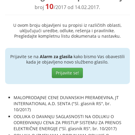
10
broj
/2017 od 14.02.2017.
U ovom broju objavljeni su propisi iz različitih oblasti,
uključujući uredbe, odluke, rešenja i pravilnike.
Pregledajte kompletnu listu dokumenata u nastavku.
Prijavite se na
Alarm za glasila
kako bismo Vas obavestili
kada je objavljeno novo službeno glasilo.
Prijavite se!
MALOPRODAJNE CENE DUVANSKIH PRERAĐEVINA, JT
INTERNATIONAL A.D. SENTA ("Sl. glasnik RS", br.
10/2017)
ODLUKA O DAVANJU SAGLASNOSTI NA ODLUKU O
ODREĐIVANJU CENA ZA PRISTUP SISTEMU ZA PRENOS
ELEKTRIČNE ENERGIJE ("Sl. glasnik RS", br. 10/2017)