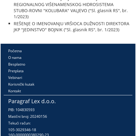
REGIONALNOG VIŠENAMENSKOG HIDROSISTEMA
STUBO-ROVNI "KOLUBARA" VALJEVO ("Sl. glasnik RS", br.
1/2023)
REŠENJE O IMENOVANJU VRŠIOCA DUŽNOSTI DIREKTORA
JKP "JEDINSTVO" BOJNIK ("Sl. glasnik RS", br. 1/2023)
Početna
O nama
Besplatno
Pretplata
Vebinari
Korisnički kutak
Kontakt
Paragraf Lex d.o.o.
PIB: 104830593
Matični broj: 20240156
Tekući račun:
105-3029346-18
160-0000000380290-23