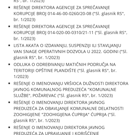
RS", br. 1/2023)
REŠENJE DIREKTORA AGENCIJE ZA SPREČAVANJE
KORUPCIJE BROJ 014-46-00-0260/20-08 ("Sl. glasnik RS",
br. 1/2023)
REŠENJE DIREKTORA AGENCIJE ZA SPREČAVANJE
KORUPCIJE BROJ 014-020-00-0310/21-11 ("Sl. glasnik RS",
br. 1/2023)
LISTA AKATA O IZDAVANJU, SUSPENZIJI ILI STAVLJANJU
VAN SNAGE OPERATIVNIH DOZVOLA U 2022. GODINI ("Sl.
glasnik RS", br. 1/2023)
ODLUKA O ODREĐIVANJU MATIČNIH PODRUČJA NA
TERITORIJI OPŠTINE PLANDIŠTE ("Sl. glasnik RS", br.
1/2023)
REŠENJE O IMENOVANJU VRŠIOCA DUŽNOSTI DIREKTORA
JAVNOG KOMUNALNOG PREDUZEĆA "KOMUNALNE
SLUŽBE", POŽAREVAC ("Sl. glasnik RS", br. 1/2023)
REŠENJE O IMENOVANJU DIREKTORA JAVNOG
PREDUZEĆA ZA OBAVLJANJE KOMUNALNE DELATNOSTI
ZOOHIGIJENE "ZOOHIGIJENA ĆUPRIJA" ĆUPRIJA ("Sl.
glasnik RS", br. 1/2023)
REŠENJE O IMENOVANJU DIREKTORA JAVNOG
PREDUZEĆA ZA UPRAVLJANJE I KORIŠĆENJE