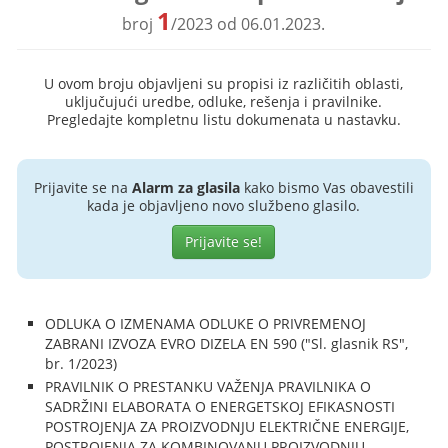
1
broj
/2023 od 06.01.2023.
U ovom broju objavljeni su propisi iz različitih oblasti,
uključujući uredbe, odluke, rešenja i pravilnike.
Pregledajte kompletnu listu dokumenata u nastavku.
Prijavite se na
Alarm za glasila
kako bismo Vas obavestili
kada je objavljeno novo službeno glasilo.
Prijavite se!
ODLUKA O IZMENAMA ODLUKE O PRIVREMENOJ
ZABRANI IZVOZA EVRO DIZELA EN 590 ("Sl. glasnik RS",
br. 1/2023)
PRAVILNIK O PRESTANKU VAŽENJA PRAVILNIKA O
SADRŽINI ELABORATA O ENERGETSKOJ EFIKASNOSTI
POSTROJENJA ZA PROIZVODNJU ELEKTRIČNE ENERGIJE,
POSTROJENJA ZA KOMBINOVANU PROIZVODNJU