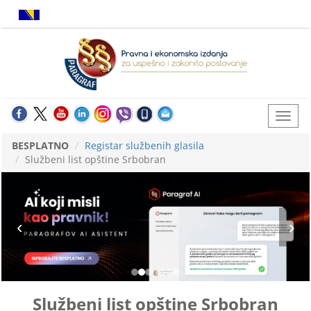
BESPLATNO
Registar službenih glasila
Službeni list opštine Srbobran
Službeni list opštine Srbobran