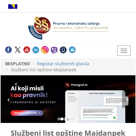
BESPLATNO
Registar službenih glasila
Službeni list opštine Majdanpek
Službeni list opštine Majdanpek