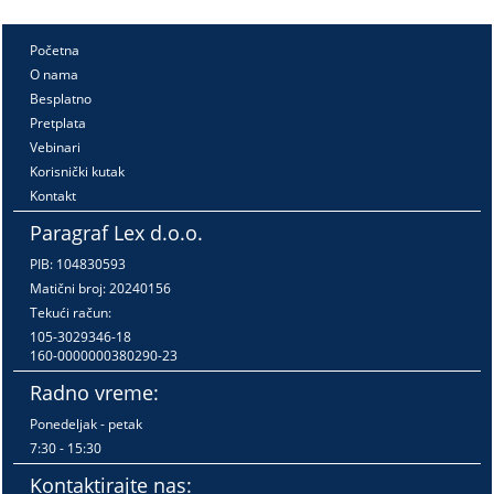
Početna
O nama
Besplatno
Pretplata
Vebinari
Korisnički kutak
Kontakt
Paragraf Lex d.o.o.
PIB: 104830593
Matični broj: 20240156
Tekući račun:
105-3029346-18
160-0000000380290-23
Radno vreme:
Ponedeljak - petak
7:30 - 15:30
Kontaktirajte nas: