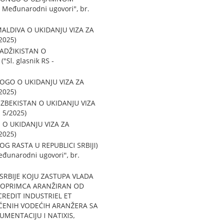
 Međunarodni ugovori", br.
ALDIVA O UKIDANJU VIZA ZA
2025)
TADŽIKISTAN O
l. glasnik RS -
OGO O UKIDANJU VIZA ZA
2025)
ZBEKISTAN O UKIDANJU VIZA
 5/2025)
 O UKIDANJU VIZA ZA
2025)
 RASTA U REPUBLICI SRBIJI)
đunarodni ugovori", br.
RBIJE KOJU ZASTUPA VLADA
AJMOPRIMCA ARANŽIRAN OD
REDIT INDUSTRIEL ET
ŠĆENIH VODEĆIH ARANŽERA SA
MENTACIJU I NATIXIS,