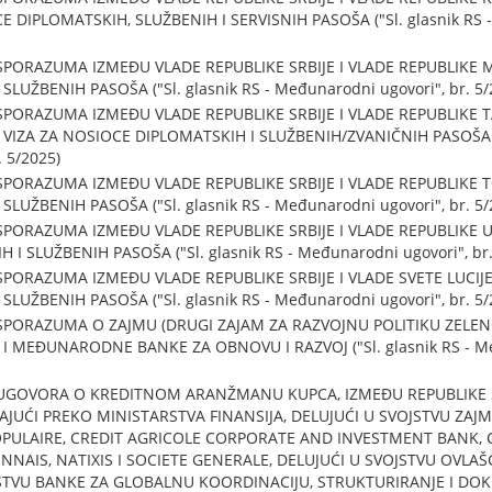
 DIPLOMATSKIH, SLUŽBENIH I SERVISNIH PASOŠA ("Sl. glasnik RS -
PORAZUMA IZMEĐU VLADE REPUBLIKE SRBIJE I VLADE REPUBLIKE M
LUŽBENIH PASOŠA ("Sl. glasnik RS - Međunarodni ugovori", br. 5/
PORAZUMA IZMEĐU VLADE REPUBLIKE SRBIJE I VLADE REPUBLIKE 
A ZA NOSIOCE DIPLOMATSKIH I SLUŽBENIH/ZVANIČNIH PASOŠA ("S
 5/2025)
PORAZUMA IZMEĐU VLADE REPUBLIKE SRBIJE I VLADE REPUBLIKE T
LUŽBENIH PASOŠA ("Sl. glasnik RS - Međunarodni ugovori", br. 5/
PORAZUMA IZMEĐU VLADE REPUBLIKE SRBIJE I VLADE REPUBLIKE U
I SLUŽBENIH PASOŠA ("Sl. glasnik RS - Međunarodni ugovori", br.
ORAZUMA IZMEĐU VLADE REPUBLIKE SRBIJE I VLADE SVETE LUCIJE
LUŽBENIH PASOŠA ("Sl. glasnik RS - Međunarodni ugovori", br. 5/
PORAZUMA O ZAJMU (DRUGI ZAJAM ZA RAZVOJNU POLITIKU ZELENOG
I MEĐUNARODNE BANKE ZA OBNOVU I RAZVOJ ("Sl. glasnik RS - Me
UGOVORA O KREDITNOM ARANŽMANU KUPCA, IZMEĐU REPUBLIKE S
PAJUĆI PREKO MINISTARSTVA FINANSIJA, DELUJUĆI U SVOJSTVU Z
ULAIRE, CREDIT AGRICOLE CORPORATE AND INVESTMENT BANK, C
NNAIS, NATIXIS I SOCIETE GENERALE, DELUJUĆI U SVOJSTVU OVLA
JSTVU BANKE ZA GLOBALNU KOORDINACIJU, STRUKTURIRANJE I DOKU