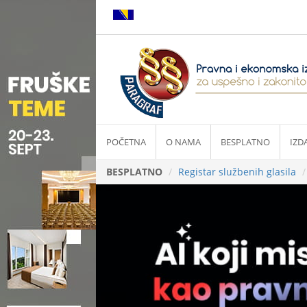
POČETNA
O NAMA
BESPLATNO
IZD
BESPLATNO
Registar službenih glasila