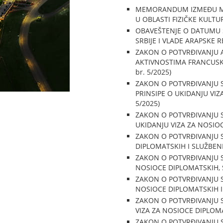
MEMORANDUM IZMEĐU MINI
U OBLASTI FIZIČKE KULTURE
OBAVEŠTENJE O DATUMU 
SRBIJE I VLADE ARAPSKE RE
ZAKON O POTVRĐIVANJU A
AKTIVNOSTIMA FRANCUSKE A
br. 5/2025)
ZAKON O POTVRĐIVANJU S
PRINSIPE O UKIDANJU VIZA
5/2025)
ZAKON O POTVRĐIVANJU S
UKIDANJU VIZA ZA NOSIOCE
ZAKON O POTVRĐIVANJU S
DIPLOMATSKIH I SLUŽBENIH 
ZAKON O POTVRĐIVANJU S
NOSIOCE DIPLOMATSKIH, SL
ZAKON O POTVRĐIVANJU S
NOSIOCE DIPLOMATSKIH I S
ZAKON O POTVRĐIVANJU S
VIZA ZA NOSIOCE DIPLOMAT
ZAKON O POTVRĐIVANJU 