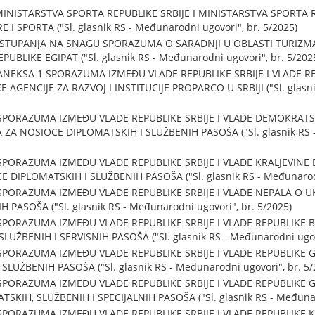
STARSTVA SPORTA REPUBLIKE SRBIJE I MINISTARSTVA SPORTA R
 I SPORTA ("Sl. glasnik RS - Međunarodni ugovori", br. 5/2025)
STUPANJA NA SNAGU SPORAZUMA O SARADNJI U OBLASTI TURIZMA
PUBLIKE EGIPAT ("Sl. glasnik RS - Međunarodni ugovori", br. 5/202
NEKSA 1 SPORAZUMA IZMEĐU VLADE REPUBLIKE SRBIJE I VLADE R
GENCIJE ZA RAZVOJ I INSTITUCIJE PROPARCO U SRBIJI ("Sl. glasni
PORAZUMA IZMEĐU VLADE REPUBLIKE SRBIJE I VLADE DEMOKRATS
 ZA NOSIOCE DIPLOMATSKIH I SLUŽBENIH PASOŠA ("Sl. glasnik RS -
PORAZUMA IZMEĐU VLADE REPUBLIKE SRBIJE I VLADE KRALJEVINE
 DIPLOMATSKIH I SLUŽBENIH PASOŠA ("Sl. glasnik RS - Međunarodni
PORAZUMA IZMEĐU VLADE REPUBLIKE SRBIJE I VLADE NEPALA O U
PASOŠA ("Sl. glasnik RS - Međunarodni ugovori", br. 5/2025)
PORAZUMA IZMEĐU VLADE REPUBLIKE SRBIJE I VLADE REPUBLIKE B
UŽBENIH I SERVISNIH PASOŠA ("Sl. glasnik RS - Međunarodni ugovo
PORAZUMA IZMEĐU VLADE REPUBLIKE SRBIJE I VLADE REPUBLIKE G
LUŽBENIH PASOŠA ("Sl. glasnik RS - Međunarodni ugovori", br. 5/
PORAZUMA IZMEĐU VLADE REPUBLIKE SRBIJE I VLADE REPUBLIKE G
SKIH, SLUŽBENIH I SPECIJALNIH PASOŠA ("Sl. glasnik RS - Međunaro
SPORAZUMA IZMEĐU VLADE REPUBLIKE SRBIJE I VLADE REPUBLIK