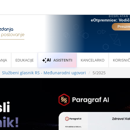
ANJA
EDUKACIJE
ASISTENTI
KANCELARKO
KORISNIČ
Službeni glasnik RS - Međunarodni ugovori
5/2025