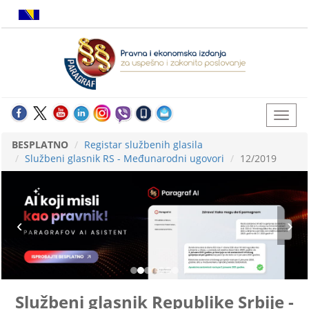
BESPLATNO
Registar službenih glasila
Službeni glasnik RS - Međunarodni ugovori
12/2019
Službeni glasnik Republike Srbije -