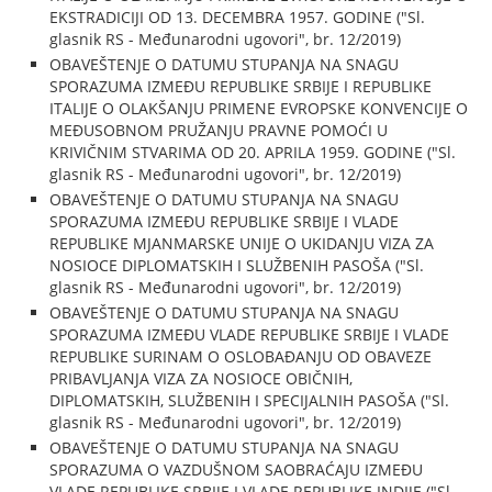
EKSTRADICIJI OD 13. DECEMBRA 1957. GODINE ("Sl.
glasnik RS - Međunarodni ugovori", br. 12/2019)
OBAVEŠTENJE O DATUMU STUPANJA NA SNAGU
SPORAZUMA IZMEĐU REPUBLIKE SRBIJE I REPUBLIKE
ITALIJE O OLAKŠANJU PRIMENE EVROPSKE KONVENCIJE O
MEĐUSOBNOM PRUŽANJU PRAVNE POMOĆI U
KRIVIČNIM STVARIMA OD 20. APRILA 1959. GODINE ("Sl.
glasnik RS - Međunarodni ugovori", br. 12/2019)
OBAVEŠTENJE O DATUMU STUPANJA NA SNAGU
SPORAZUMA IZMEĐU REPUBLIKE SRBIJE I VLADE
REPUBLIKE MJANMARSKE UNIJE O UKIDANJU VIZA ZA
NOSIOCE DIPLOMATSKIH I SLUŽBENIH PASOŠA ("Sl.
glasnik RS - Međunarodni ugovori", br. 12/2019)
OBAVEŠTENJE O DATUMU STUPANJA NA SNAGU
SPORAZUMA IZMEĐU VLADE REPUBLIKE SRBIJE I VLADE
REPUBLIKE SURINAM O OSLOBAĐANJU OD OBAVEZE
PRIBAVLJANJA VIZA ZA NOSIOCE OBIČNIH,
DIPLOMATSKIH, SLUŽBENIH I SPECIJALNIH PASOŠA ("Sl.
glasnik RS - Međunarodni ugovori", br. 12/2019)
OBAVEŠTENJE O DATUMU STUPANJA NA SNAGU
SPORAZUMA O VAZDUŠNOM SAOBRAĆAJU IZMEĐU
VLADE REPUBLIKE SRBIJE I VLADE REPUBLIKE INDIJE ("Sl.