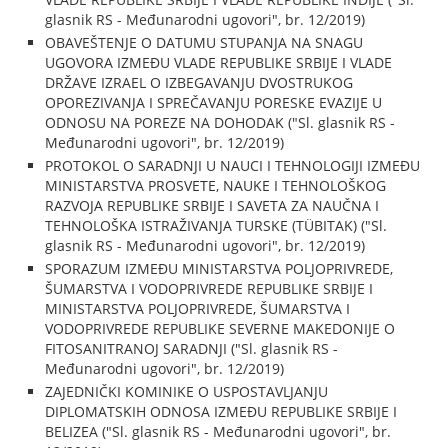
glasnik RS - Međunarodni ugovori", br. 12/2019)
OBAVEŠTENJE O DATUMU STUPANJA NA SNAGU
UGOVORA IZMEĐU VLADE REPUBLIKE SRBIJE I VLADE
DRŽAVE IZRAEL O IZBEGAVANJU DVOSTRUKOG
OPOREZIVANJA I SPREČAVANJU PORESKE EVAZIJE U
ODNOSU NA POREZE NA DOHODAK ("Sl. glasnik RS -
Međunarodni ugovori", br. 12/2019)
PROTOKOL O SARADNJI U NAUCI I TEHNOLOGIJI IZMEĐU
MINISTARSTVA PROSVETE, NAUKE I TEHNOLOŠKOG
RAZVOJA REPUBLIKE SRBIJE I SAVETA ZA NAUČNA I
TEHNOLOŠKA ISTRAŽIVANJA TURSKE (TÜBITAK) ("Sl.
glasnik RS - Međunarodni ugovori", br. 12/2019)
SPORAZUM IZMEĐU MINISTARSTVA POLJOPRIVREDE,
ŠUMARSTVA I VODOPRIVREDE REPUBLIKE SRBIJE I
MINISTARSTVA POLJOPRIVREDE, ŠUMARSTVA I
VODOPRIVREDE REPUBLIKE SEVERNE MAKEDONIJE O
FITOSANITRANOJ SARADNJI ("Sl. glasnik RS -
Međunarodni ugovori", br. 12/2019)
ZAJEDNIČKI KOMINIKE O USPOSTAVLJANJU
DIPLOMATSKIH ODNOSA IZMEĐU REPUBLIKE SRBIJE I
BELIZEA ("Sl. glasnik RS - Međunarodni ugovori", br.