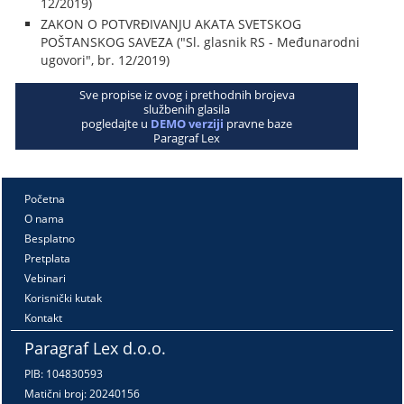
12/2019)
ZAKON O POTVRĐIVANJU AKATA SVETSKOG
POŠTANSKOG SAVEZA ("Sl. glasnik RS - Međunarodni
ugovori", br. 12/2019)
Sve propise iz ovog i prethodnih brojeva
službenih glasila
pogledajte u
DEMO verziji
pravne baze
Paragraf Lex
Početna
O nama
Besplatno
Pretplata
Vebinari
Korisnički kutak
Kontakt
Paragraf Lex d.o.o.
PIB: 104830593
Matični broj: 20240156