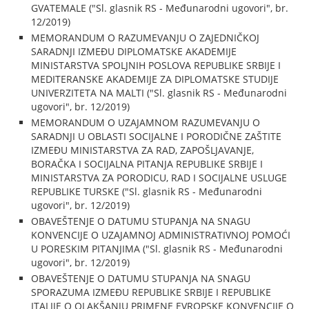
GVATEMALE ("Sl. glasnik RS - Međunarodni ugovori", br.
12/2019)
MEMORANDUM O RAZUMEVANJU O ZAJEDNIČKOJ
SARADNJI IZMEĐU DIPLOMATSKE AKADEMIJE
MINISTARSTVA SPOLJNIH POSLOVA REPUBLIKE SRBIJE I
MEDITERANSKE AKADEMIJE ZA DIPLOMATSKE STUDIJE
UNIVERZITETA NA MALTI ("Sl. glasnik RS - Međunarodni
ugovori", br. 12/2019)
MEMORANDUM O UZAJAMNOM RAZUMEVANJU O
SARADNJI U OBLASTI SOCIJALNE I PORODIČNE ZAŠTITE
IZMEĐU MINISTARSTVA ZA RAD, ZAPOŠLJAVANJE,
BORAČKA I SOCIJALNA PITANJA REPUBLIKE SRBIJE I
MINISTARSTVA ZA PORODICU, RAD I SOCIJALNE USLUGE
REPUBLIKE TURSKE ("Sl. glasnik RS - Međunarodni
ugovori", br. 12/2019)
OBAVEŠTENJE O DATUMU STUPANJA NA SNAGU
KONVENCIJE O UZAJAMNOJ ADMINISTRATIVNOJ POMOĆI
U PORESKIM PITANJIMA ("Sl. glasnik RS - Međunarodni
ugovori", br. 12/2019)
OBAVEŠTENJE O DATUMU STUPANJA NA SNAGU
SPORAZUMA IZMEĐU REPUBLIKE SRBIJE I REPUBLIKE
ITALIJE O OLAKŠANJU PRIMENE EVROPSKE KONVENCIJE O