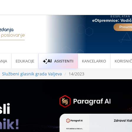
ANJA
EDUKACIJE
ASISTENTI
KANCELARKO
KORISNIČ
Službeni glasnik grada Valjeva
14/2023