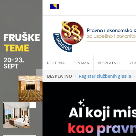
POČETNA
O NAMA
BESPLATNO
IZD
BESPLATNO
Registar službenih glasila