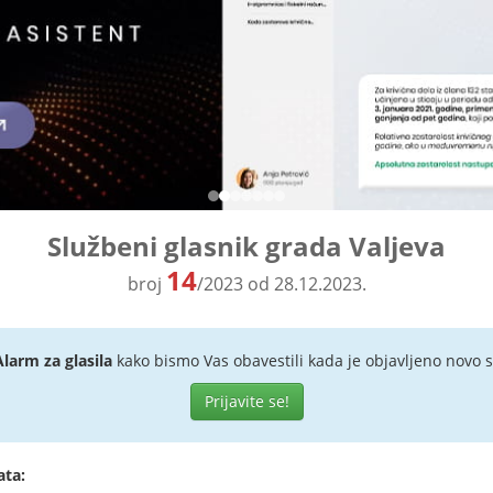
Službeni glasnik grada Valjeva
14
broj
/2023 od 28.12.2023.
Alarm za glasila
kako bismo Vas obavestili kada je objavljeno novo s
Prijavite se!
ata: