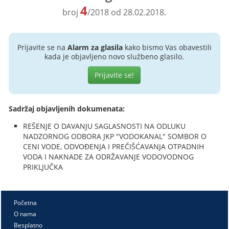
4
broj
/2018 od 28.02.2018.
Prijavite se na
Alarm za glasila
kako bismo Vas obavestili
kada je objavljeno novo službeno glasilo.
Prijavite se!
Sadržaj objavljenih dokumenata:
REŠENJE O DAVANJU SAGLASNOSTI NA ODLUKU
NADZORNOG ODBORA JKP "VODOKANAL" SOMBOR O
CENI VODE, ODVOĐENJA I PREČIŠĆAVANJA OTPADNIH
VODA I NAKNADE ZA ODRŽAVANJE VODOVODNOG
PRIKLJUČKA
Početna
O nama
Besplatno