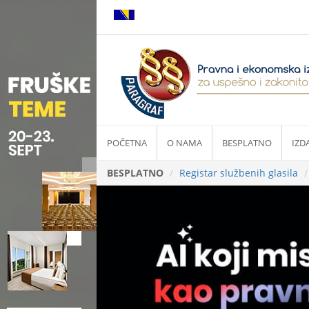
POČETNA
O NAMA
BESPLATNO
IZD
BESPLATNO
Registar službenih glasila