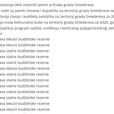
plaćanja dela izvornih javnih prihoda grada Smedereva
 vode sa javnih česama i kupališta na teritoriji grada Smedereva z
nja stanja i kvaliteta zemljišta na teritoriji grada Smedereva za 
a nivoa komunalne buke na teritoriji grada Smedereva za 2020. g
Godišnji program zaštite, uređenja i korišćenja poljoprivrednog zeml
nu
ava tekuće budžetske rezerve
ava tekuće budžetske rezerve
ava stalne budžetske rezerve
ava stalne budžetske rezerve
ava stalne budžetske rezerve
ava tekuće budžetske rezerve
ava stalne budžetske rezerve
ava stalne budžetske rezerve
ava stalne budžetske rezerve
ava stalne budžetske rezerve
ava stalne budžetske rezerve
ava tekuće budžetske rezerve
ava tekuće budžetske rezerve