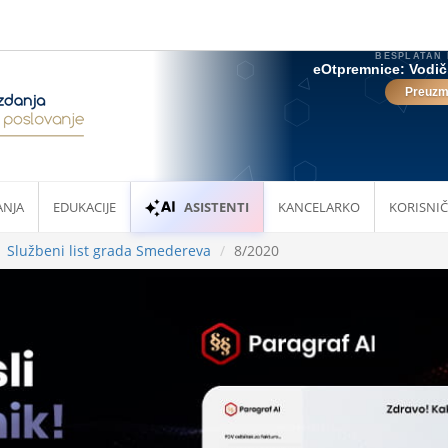
ANJA
EDUKACIJE
ASISTENTI
KANCELARKO
KORISNIČ
Službeni list grada Smedereva
8/2020