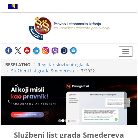
BESPLATNO
Registar službenih glasila
Službeni list grada Smedereva
7/2022
Službeni list grada Smedereva