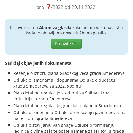
7
broj
/2022 od 29.11.2022.
Prijavite se na
Alarm za glasila
kako bismo Vas obavestili
kada je objavljeno novo službeno glasilo.
Prijavite se!
Sadržaj objavljenih dokumenata:
Rešenje o izboru člana Gradskog veća grada Smedereva
Odluka o izmenama i dopunama Odluke o budžetu
grada Smedereva za 2022. godinu
Plan detaljne regulacije stari put za Šalinac kroz
Industrijsku zonu Smedereva
Plan detaljne regulacije gradske toplane u Smederevu
Odluka o izmenama Odluke o korišćenju javnih površina
na teritoriji grada Smedereva
Odluka o stavljanju van snage Odluke o formiranju
jedinica civilne zaštite opšte namene za teritoriju grada