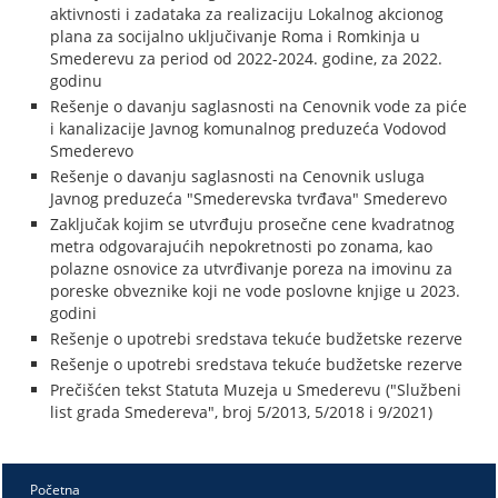
aktivnosti i zadataka za realizaciju Lokalnog akcionog
plana za socijalno uključivanje Roma i Romkinja u
Smederevu za period od 2022-2024. godine, za 2022.
godinu
Rešenje o davanju saglasnosti na Cenovnik vode za piće
i kanalizacije Javnog komunalnog preduzeća Vodovod
Smederevo
Rešenje o davanju saglasnosti na Cenovnik usluga
Javnog preduzeća "Smederevska tvrđava" Smederevo
Zaključak kojim se utvrđuju prosečne cene kvadratnog
metra odgovarajućih nepokretnosti po zonama, kao
polazne osnovice za utvrđivanje poreza na imovinu za
poreske obveznike koji ne vode poslovne knjige u 2023.
godini
Rešenje o upotrebi sredstava tekuće budžetske rezerve
Rešenje o upotrebi sredstava tekuće budžetske rezerve
Prečišćen tekst Statuta Muzeja u Smederevu ("Službeni
list grada Smedereva", broj 5/2013, 5/2018 i 9/2021)
Početna