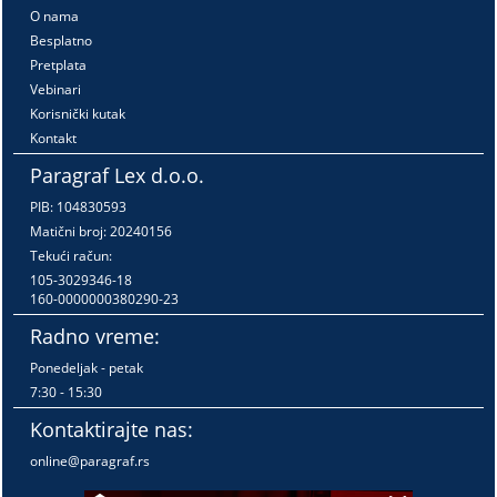
O nama
Besplatno
Pretplata
Vebinari
Korisnički kutak
Kontakt
Paragraf Lex d.o.o.
PIB: 104830593
Matični broj: 20240156
Tekući račun:
105-3029346-18
160-0000000380290-23
Radno vreme:
Ponedeljak - petak
7:30 - 15:30
Kontaktirajte nas:
online@paragraf.rs