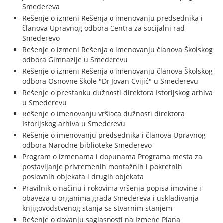
Smedereva
Rešenje o izmeni Rešenja o imenovanju predsednika i
članova Upravnog odbora Centra za socijalni rad
Smederevo
Rešenje o izmeni Rešenja o imenovanju članova Školskog
odbora Gimnazije u Smederevu
Rešenje o izmeni Rešenja o imenovanju članova Školskog
odbora Osnovne škole "Dr Jovan Cvijić" u Smederevu
Rešenje o prestanku dužnosti direktora Istorijskog arhiva
u Smederevu
Rešenje o imenovanju vršioca dužnosti direktora
Istorijskog arhiva u Smederevu
Rešenje o imenovanju predsednika i članova Upravnog
odbora Narodne biblioteke Smederevo
Program o izmenama i dopunama Programa mesta za
postavljanje privremenih montažnih i pokretnih
poslovnih objekata i drugih objekata
Pravilnik o načinu i rokovima vršenja popisa imovine i
obaveza u organima grada Smedereva i usklađivanja
knjigovodstvenog stanja sa stvarnim stanjem
Rešenje o davanju saglasnosti na Izmene Plana