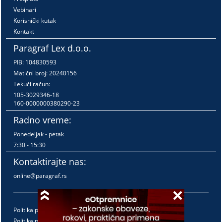
Vebinari
Korisnički kutak
Kontakt
Paragraf Lex d.o.o.
PIB: 104830593
Matični broj: 20240156
Tekući račun:
105-3029346-18
160-0000000380290-23
Radno vreme:
Ponedeljak - petak
7:30 - 15:30
Kontaktirajte nas:
online@paragraf.rs
Politika privatnosti
Politika pružanja usluga