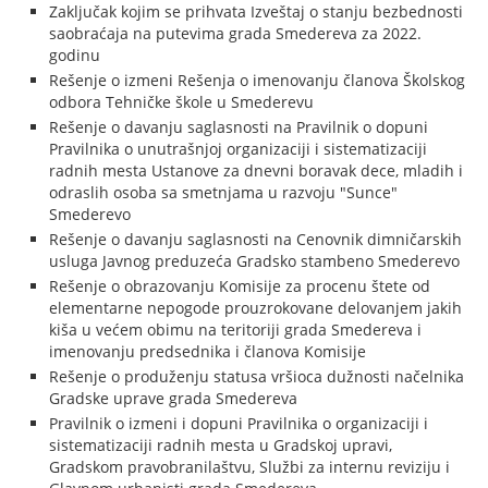
Zaključak kojim se prihvata Izveštaj o stanju bezbednosti
saobraćaja na putevima grada Smedereva za 2022.
godinu
Rešenje o izmeni Rešenja o imenovanju članova Školskog
odbora Tehničke škole u Smederevu
Rešenje o davanju saglasnosti na Pravilnik o dopuni
Pravilnika o unutrašnjoj organizaciji i sistematizaciji
radnih mesta Ustanove za dnevni boravak dece, mladih i
odraslih osoba sa smetnjama u razvoju "Sunce"
Smederevo
Rešenje o davanju saglasnosti na Cenovnik dimničarskih
usluga Javnog preduzeća Gradsko stambeno Smederevo
Rešenje o obrazovanju Komisije za procenu štete od
elementarne nepogode prouzrokovane delovanjem jakih
kiša u većem obimu na teritoriji grada Smedereva i
imenovanju predsednika i članova Komisije
Rešenje o produženju statusa vršioca dužnosti načelnika
Gradske uprave grada Smedereva
Pravilnik o izmeni i dopuni Pravilnika o organizaciji i
sistematizaciji radnih mesta u Gradskoj upravi,
Gradskom pravobranilaštvu, Službi za internu reviziju i