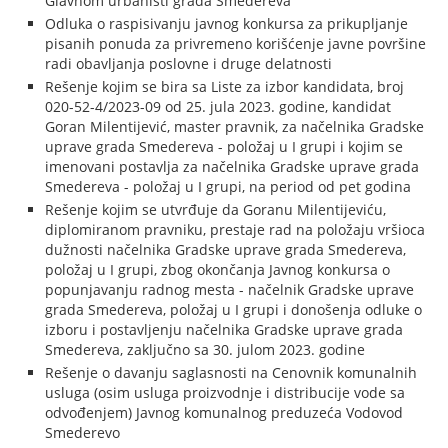
Glavnom urbanisti grada Smedereva
Odluka o raspisivanju javnog konkursa za prikupljanje
pisanih ponuda za privremeno korišćenje javne površine
radi obavljanja poslovne i druge delatnosti
Rešenje kojim se bira sa Liste za izbor kandidata, broj
020-52-4/2023-09 od 25. jula 2023. godine, kandidat
Goran Milentijević, master pravnik, za načelnika Gradske
uprave grada Smedereva - položaj u I grupi i kojim se
imenovani postavlja za načelnika Gradske uprave grada
Smedereva - položaj u I grupi, na period od pet godina
Rešenje kojim se utvrđuje da Goranu Milentijeviću,
diplomiranom pravniku, prestaje rad na položaju vršioca
dužnosti načelnika Gradske uprave grada Smedereva,
položaj u I grupi, zbog okončanja Javnog konkursa o
popunjavanju radnog mesta - načelnik Gradske uprave
grada Smedereva, položaj u I grupi i donošenja odluke o
izboru i postavljenju načelnika Gradske uprave grada
Smedereva, zaključno sa 30. julom 2023. godine
Rešenje o davanju saglasnosti na Cenovnik komunalnih
usluga (osim usluga proizvodnje i distribucije vode sa
odvođenjem) Javnog komunalnog preduzeća Vodovod
Smederevo