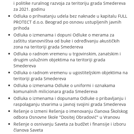
i politike ruralnog razvoja za teritoriju grada Smedereva
za 2021. godinu
Odluka o prihvatanju udela bez naknade u kapitalu FULL
PROTECT d.o.o. Beograd po osnovu ustupljenih javnih
prihoda
Odluka o izmenama i dopuni Odluke o merama za
zaštitu stanovništva od buke i određivanju akustičkih
zona na teritoriji grada Smedereva
Odluka o radnom vremenu u trgovinskim, zanatskim i
drugim uslužnim objektima na teritoriji grada
Smedereva
Odluka o radnom vremenu u ugostiteljskim objektima na
teritoriji grada Smedereva
Odluka o izmenama Odluke o uniformi i oznakama
komunalnih milicionara grada Smedereva
Odluka o izmenama i dopunama Odluke o pribavljanju i
raspolaganju stvarima u javnoj svojini grada Smedereva
Rešenje o izmeni Rešenja o imenovanju članova Školskog
odbora Osnovne škole "Dositej Obradović" u Vranovu
Rešenje o osnivanju Saveta za budžet i finansije i izboru
članova Saveta