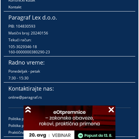
Korisnički kutak
Kontakt
Paragraf Lex d.o.o.
PIB: 104830593
Matični broj: 20240156
Tekući račun:
105-3029346-18
160-0000000380290-23
Radno vreme:
Ponedeljak - petak
7:30 - 15:30
Kontaktirajte nas:
online@paragraf.rs
Politika privatnosti
Politika pružanja usluga
Praktična pravila pružanja usluga