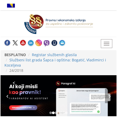
BESPLATNO
Registar službenih glasila
Službeni list grada Šapca i opština: Bogatić, Vladimirci i
Koceljeva
24/2018