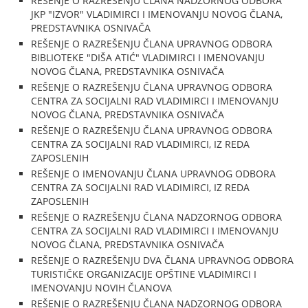
REŠENJE O RAZREŠENJU ČLANA NADZORNOG ODBORA
JKP "IZVOR" VLADIMIRCI I IMENOVANJU NOVOG ČLANA,
PREDSTAVNIKA OSNIVAČA
REŠENJE O RAZREŠENJU ČLANA UPRAVNOG ODBORA
BIBLIOTEKE "DIŠA ATIĆ" VLADIMIRCI I IMENOVANJU
NOVOG ČLANA, PREDSTAVNIKA OSNIVAČA
REŠENJE O RAZREŠENJU ČLANA UPRAVNOG ODBORA
CENTRA ZA SOCIJALNI RAD VLADIMIRCI I IMENOVANJU
NOVOG ČLANA, PREDSTAVNIKA OSNIVAČA
REŠENJE O RAZREŠENJU ČLANA UPRAVNOG ODBORA
CENTRA ZA SOCIJALNI RAD VLADIMIRCI, IZ REDA
ZAPOSLENIH
REŠENJE O IMENOVANJU ČLANA UPRAVNOG ODBORA
CENTRA ZA SOCIJALNI RAD VLADIMIRCI, IZ REDA
ZAPOSLENIH
REŠENJE O RAZREŠENJU ČLANA NADZORNOG ODBORA
CENTRA ZA SOCIJALNI RAD VLADIMIRCI I IMENOVANJU
NOVOG ČLANA, PREDSTAVNIKA OSNIVAČA
REŠENJE O RAZREŠENJU DVA ČLANA UPRAVNOG ODBORA
TURISTIČKE ORGANIZACIJE OPŠTINE VLADIMIRCI I
IMENOVANJU NOVIH ČLANOVA
REŠENJE O RAZREŠENJU ČLANA NADZORNOG ODBORA