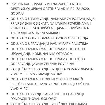
IZMENA KADROVSKOG PLANA ZAPOSLENIH U
OPŠTINSKOJ UPRAVI OPŠTINE VLADIMIRCI ZA 2020.
GODINU
ODLUKA O UTVRĐIVANJU NAKNADE ZA POSTAVLJANJE
PRIVREMENIH OBJEKATA NA JAVNIM POVRŠINAMA I
VISINE TAKSE ZA KORIŠĆENJE JAVNE POVRŠINE NA
TERITORIJI OPŠTINE VLADIMIRCI
ODLUKA O OBEZBEĐIVANJU JAVNOG OSVETLJENJA
ODLUKA O UPRAVLJANJU JAVNIM PARKIRALIŠTIMA
ODLUKA O IZMENAMA I DOPUNAMA ODLUKE O
UPRAVLJANJU KOMUNALNIM OTPADOM
ODLUKA O IZMENAMA I DOPUNAMA ODLUKE O
ODRŽAVANJU JAVNIH ZELENIH POVRŠINA
ZAKLJUČAK O USVAJANJU PROJEKTA DOMA ZDRAVLJA
VLADIMIRCI "ZA ZDRAVIJE SUTRA"
ODLUKA O IZMENI I DOPUNI ODLUKE O MREŽI
PREDŠKOLSKIH USTANOVA NA TERITORIJI OPŠTINE
VLADIMIRCI
ODLUKA O DAVANJU SAGLASNOSTI I GARANCIJI
FONDACIJI "NOVAK ĐOKOVIĆ"
ZAKLJUČAK O USVAJANJU GODIŠNJEG PROGRAMA