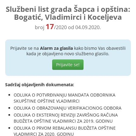
Službeni list grada Šapca i opština:
Bogatić, Vladimirci i Koceljeva
17
broj
/2020 od 04.09.2020.
Prijavite se na
Alarm za glasila
kako bismo Vas obavestili
kada je objavljeno novo službeno glasilo.
Prijavite se!
Sadržaj objavljenih dokumenata:
ODLUKA O POTVRĐIVANJU MANDATA ODBORNIKA
SKUPŠTINE OPŠTINE VLADIMIRCI
ODLUKA O OBRAZOVANJU VERIFIKACIONOG ODBORA
ODLUKA O EKSTERNOJ REVIZIJI ZAVRŠNOG RAČUNA
BUDŽETA OPŠTINE VLADIMIRCI ZA 2019. GODINU
ODLUKA O PRVOM REBALANSU BUDŽETA OPŠTINE
VLADIMIRCI ZA 2020. GODINU