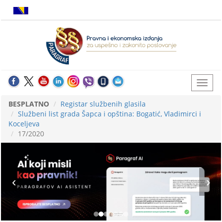
BESPLATNO
Registar službenih glasila
Službeni list grada Šapca i opština: Bogatić, Vladimirci i
Koceljeva
17/2020