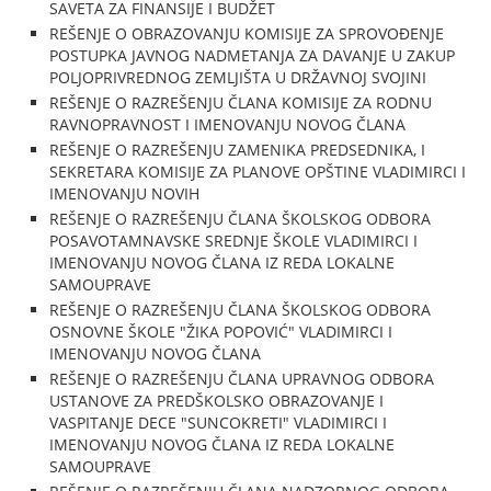
SAVETA ZA FINANSIJE I BUDŽET
REŠENJE O OBRAZOVANJU KOMISIJE ZA SPROVOĐENJE
POSTUPKA JAVNOG NADMETANJA ZA DAVANJE U ZAKUP
POLJOPRIVREDNOG ZEMLJIŠTA U DRŽAVNOJ SVOJINI
REŠENJE O RAZREŠENJU ČLANA KOMISIJE ZA RODNU
RAVNOPRAVNOST I IMENOVANJU NOVOG ČLANA
REŠENJE O RAZREŠENJU ZAMENIKA PREDSEDNIKA, I
SEKRETARA KOMISIJE ZA PLANOVE OPŠTINE VLADIMIRCI I
IMENOVANJU NOVIH
REŠENJE O RAZREŠENJU ČLANA ŠKOLSKOG ODBORA
POSAVOTAMNAVSKE SREDNJE ŠKOLE VLADIMIRCI I
IMENOVANJU NOVOG ČLANA IZ REDA LOKALNE
SAMOUPRAVE
REŠENJE O RAZREŠENJU ČLANA ŠKOLSKOG ODBORA
OSNOVNE ŠKOLE "ŽIKA POPOVIĆ" VLADIMIRCI I
IMENOVANJU NOVOG ČLANA
REŠENJE O RAZREŠENJU ČLANA UPRAVNOG ODBORA
USTANOVE ZA PREDŠKOLSKO OBRAZOVANJE I
VASPITANJE DECE "SUNCOKRETI" VLADIMIRCI I
IMENOVANJU NOVOG ČLANA IZ REDA LOKALNE
SAMOUPRAVE