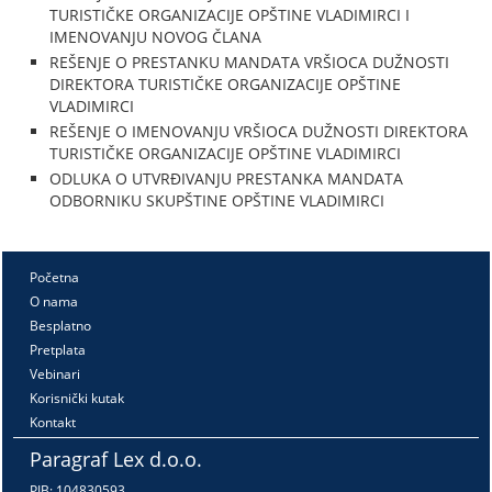
TURISTIČKE ORGANIZACIJE OPŠTINE VLADIMIRCI I
IMENOVANJU NOVOG ČLANA
REŠENJE O PRESTANKU MANDATA VRŠIOCA DUŽNOSTI
DIREKTORA TURISTIČKE ORGANIZACIJE OPŠTINE
VLADIMIRCI
REŠENJE O IMENOVANJU VRŠIOCA DUŽNOSTI DIREKTORA
TURISTIČKE ORGANIZACIJE OPŠTINE VLADIMIRCI
ODLUKA O UTVRĐIVANJU PRESTANKA MANDATA
ODBORNIKU SKUPŠTINE OPŠTINE VLADIMIRCI
Početna
O nama
Besplatno
Pretplata
Vebinari
Korisnički kutak
Kontakt
Paragraf Lex d.o.o.
PIB: 104830593