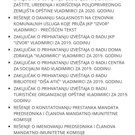
ZAŠTITE, UREĐENJA I KORIŠĆENJA POLJOPRIVREDNOG
ZEMLJIŠTA OPŠTINE VLADIMIRCI ZA 2020. GODINU
REŠENJE O DAVANJU SAGLASNOSTI NA CENOVNIK
KOMUNALNIH USLUGA KOJE PRUŽA JKP "IZVOR"
VLADIMIRCI - PREČIŠĆEN TEKST
ZAKLJUČAK O PRIHVATANJU IZVEŠTAJA O RADU JKP
"IZVOR" VLADIMIRCI ZA 2019. GODINU
ZAKLJUČAK O PRIHVATANJU IZVEŠTAJA O RADU DOMA
ZDRAVLJA "VLADIMIRCI" VLADIMIRCI ZA 2019. GODINU
ZAKLJUČAK O PRIHVATANJU IZVEŠTAJA O RADU CENTRA
ZA SOCIJALNI RAD VLADIMIRCI ZA 2019. GODINU
ZAKLJUČAK O PRIHVATANJU IZVEŠTAJA O RADU
BIBLIOTEKE "DIŠA ATIĆ" VLADIMIRCI ZA 2019. GODINU
ZAKLJUČAK O PRIHVATANJU IZVEŠTAJA O RADU
TURISTIČKE ORGANIZACIJE OPŠTINE VLADIMIRCI ZA 2019.
GODINU
REŠENJE O KONSTATOVANJU PRESTANKA MANDATA
PREDSEDNIKA I ČLANOVA MANDATNO-IMUNITETNE
KOMISIJE
REŠENJE O IMENOVANJU PREDSEDNIKA I ČLANOVA
MANDATNO-IMUNITETNE KOMISIJE