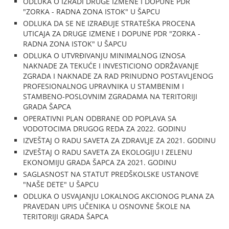
ODLUKA O IZRADI DRUGE IZMENE I DOPUNE PDR
"ZORKA - RADNA ZONA ISTOK" U ŠAPCU
ODLUKA DA SE NE IZRAĐUJE STRATEŠKA PROCENA
UTICAJA ZA DRUGE IZMENE I DOPUNE PDR "ZORKA -
RADNA ZONA ISTOK" U ŠAPCU
ODLUKA O UTVRĐIVANJU MINIMALNOG IZNOSA
NAKNADE ZA TEKUĆE I INVESTICIONO ODRŽAVANJE
ZGRADA I NAKNADE ZA RAD PRINUDNO POSTAVLJENOG
PROFESIONALNOG UPRAVNIKA U STAMBENIM I
STAMBENO-POSLOVNIM ZGRADAMA NA TERITORIJI
GRADA ŠAPCA
OPERATIVNI PLAN ODBRANE OD POPLAVA SA
VODOTOCIMA DRUGOG REDA ZA 2022. GODINU
IZVEŠTAJ O RADU SAVETA ZA ZDRAVLJE ZA 2021. GODINU
IZVEŠTAJ O RADU SAVETA ZA EKOLOGIJU I ZELENU
EKONOMIJU GRADA ŠAPCA ZA 2021. GODINU
SAGLASNOST NA STATUT PREDŠKOLSKE USTANOVE
"NAŠE DETE" U ŠAPCU
ODLUKA O USVAJANJU LOKALNOG AKCIONOG PLANA ZA
PRAVEDAN UPIS UČENIKA U OSNOVNE ŠKOLE NA
TERITORIJI GRADA ŠAPCA