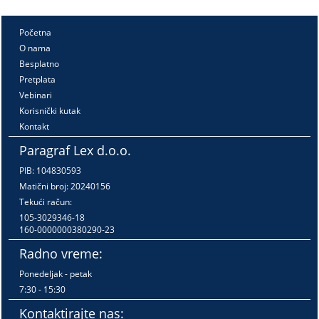
Početna
O nama
Besplatno
Pretplata
Vebinari
Korisnički kutak
Kontakt
Paragraf Lex d.o.o.
PIB: 104830593
Matični broj: 20240156
Tekući račun:
105-3029346-18
160-0000000380290-23
Radno vreme:
Ponedeljak - petak
7:30 - 15:30
Kontaktirajte nas: