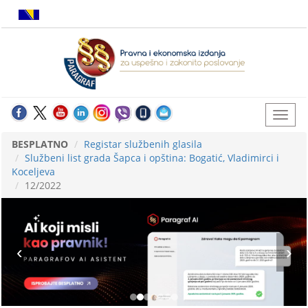
BESPLATNO
Registar službenih glasila
Službeni list grada Šapca i opština: Bogatić, Vladimirci i
Koceljeva
12/2022