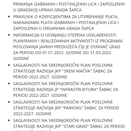
PRIMANJA IZABRANIH I POSTAVLJENIH LICA I ZAPOSLENIH
U GRADSKOJ UPRAVI GRADA ŠAPCA
PRAVILNIK O KOEFICIJENTIMA ZA UTVRĐIVANJE PLATA,
NAKNADAMA PLATA IZABRANIH I POSTAVLJENIH LICA I
ZAPOSLENIH U ORGANIMA GRADA ŠAPCA
INFORMACIJA O USVAJANJU STEPENA USKLAĐENOSTI
PLANIRANIH I REALIZOVANIH AKTIVNOSTI IZ PROGRAMA
POSLOVANJA JAVNIH PREDUZEĆA ČIJI JE OSNIVAČ GRAD
ZA PERIOD OD 01.01.2022. GODINE DO 31.03.2022.
GODINE
SAGLASNOSTI NA SREDNJOROČNI PLAN POSLOVNE
STRATEGIJE RAZVOJA JKP "SREM MAČVA" ŠABAC ZA
PERIOD 2022-2027. GODINE
SAGLASNOSTI NA SREDNJOROČNI PLAN POSLOVNE
STRATEGIJE RAZVOJA JP "INFRASTRUKTURA" ŠABAC ZA
PERIOD 2022-2027. GODINE
SAGLASNOSTI NA SREDNJOROČNI PLAN POSLOVNE
STRATEGIJE RAZVOJA JKP "PARKING" ŠABAC ZA PERIOD
2022-2027. GODINE
SAGLASNOSTI NA SREDNJOROČNI PLAN POSLOVNE
STRATEGIJE RAZVOJA JKP "STARI GRAD" ŠABAC ZA PERIOD