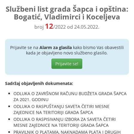
Službeni list grada Šapca i opština:
Bogatić, Vladimirci i Koceljeva
12
broj
/2022 od 24.05.2022.
Prijavite se na
Alarm za glasila
kako bismo Vas obavestili
kada je objavljeno novo službeno glasilo.
Prijavite se!
Sadržaj objavljenih dokumenata:
ODLUKA O ZAVRŠNOM RAČUNU BUDŽETA GRADA ŠAPCA
ZA 2021. GODINU
ODLUKA O RASPUŠTANJU SAVETA ČETIRI MESNE
ZAJEDNICE NA TERITORIJI GRADA ŠAPCA
ODLUKA O RASPISIVANJU IZBORA ZA SAVETA ČETIRI
MESNE ZAJEDNICE NA TERITORIJI GRADA ŠAPCA
PRAVILNIK O PLATAMA, NAKNADAMA PLATA I DRUGIH